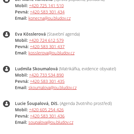
Mobil:
+420 725 141 510
Pevná:
+420 583 301 434
Email:
konecna@ou.bludov.cz
Eva Kösslerová
(Stavební agenda)
Mobil:
+420 724 612 579
Pevná:
+420 583 301 437
Email:
kosslerova@ou.bludov.cz
Ludmila Skoumalová
(Matrikářka, evidence obyvatel)
Mobil:
+420 733 534 890
Pevná:
+420 583 301 435
Email:
skoumalova@ou.bludov.cz
Lucie Šoupalová, DiS.
(Agenda životního prostředí)
Mobil:
+420 605 254 426
Pevná:
+420 583 301 436
Email:
soupalova@ou.bludov.cz