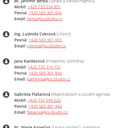
Bc. Jaromír Berka
(Správa a údržba majetku)
Mobil:
+420 733 534 891
Pevná:
+420 583 301 446
Email:
berka@ou.bludov.cz
Ing. Ludmila Cekrová
(Účetní)
Pevná:
+420 583 301 433
Email:
cekrova@ou.bludov.cz
Jana Kamlerová
(Podatelna, ústředna)
Mobil:
+420 733 714 731
Pevná:
+420 583 301 430
Email:
kamlerova@ou.bludov.cz
Gabriela Flašarová
(Majetkoprávní a sociální agenda)
Mobil:
+420 737 549 522
Pevná:
+420 583 301 440
Email:
flasarova@ou.bludov.cz
Bc. Marie Konečná
(Správa poplatků, pokladna)