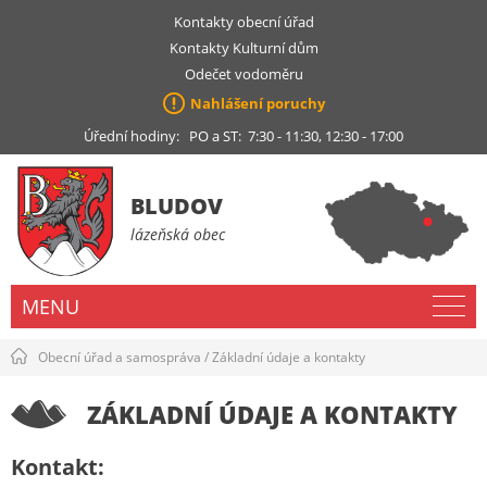
Kontakty obecní úřad
Kontakty Kulturní dům
Odečet vodoměru
Nahlášení poruchy
Úřední hodiny: PO a ST: 7:30 - 11:30, 12:30 - 17:00
BLUDOV
lázeňská obec
MENU
Obecní úřad a samospráva
/
Základní údaje a kontakty
ZÁKLADNÍ ÚDAJE A KONTAKTY
Kontakt: