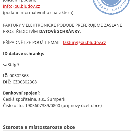
info@ou.bludov.cz
(podání informativního charakteru)
FAKTURY V ELEKTRONICKÉ PODOBĚ PREFERUJEME ZASLANÉ
PROSTŘEDICTVÍM
DATOVÉ SCHRÁNKY
,
PŘÍPADNĚ LZE POUŽÍT EMAIL:
faktury@ou.bludov.cz
ID datové schránky:
sa8bfg9
IČ:
00302368
DIČ:
CZ00302368
Bankovní spojení:
Česká spořitelna, a.s., Šumperk
Číslo účtu: 1905607389/0800 (příjmový účet obce)
Starosta a místostarosta obce