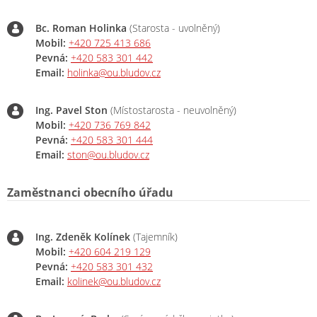
Bc. Roman Holinka
(Starosta - uvolněný)
Mobil:
+420 725 413 686
Pevná:
+420 583 301 442
Email:
holinka@ou.bludov.cz
Ing. Pavel Ston
(Místostarosta - neuvolněný)
Mobil:
+420 736 769 842
Pevná:
+420 583 301 444
Email:
ston@ou.bludov.cz
Zaměstnanci obecního úřadu
Ing. Zdeněk Kolínek
(Tajemník)
Mobil:
+420 604 219 129
Pevná:
+420 583 301 432
Email:
kolinek@ou.bludov.cz