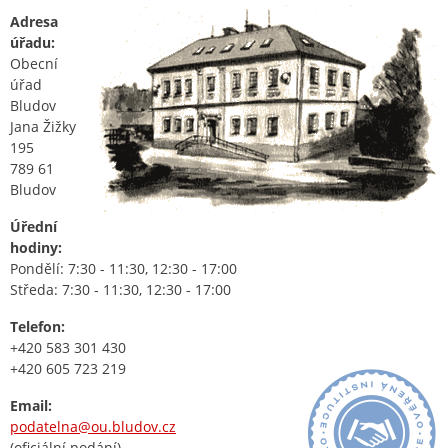
Adresa
úřadu:
Obecní
úřad
Bludov
Jana Žižky
195
789 61
Bludov
Úřední
hodiny:
Pondělí: 7:30 - 11:30, 12:30 - 17:00
Středa: 7:30 - 11:30, 12:30 - 17:00
Telefon:
+420 583 301 430
+420 605 723 219
Email:
podatelna@ou.bludov.cz
(oficiální podání)