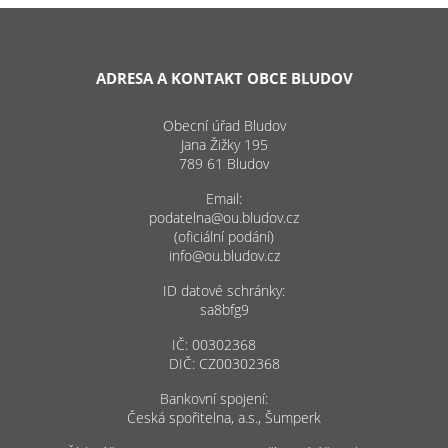
ADRESA A KONTAKT OBCE BLUDOV
Obecní úřad Bludov
Jana Žižky 195
789 61 Bludov
Email:
podatelna@ou.bludov.cz
(oficiální podání)
info@ou.bludov.cz
ID datové schránky:
sa8bfg9
IČ: 00302368
DIČ: CZ00302368
Bankovní spojení:
Česká spořitelna, a.s., Šumperk