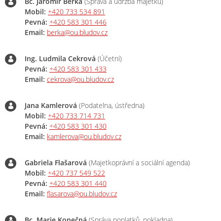
Bc. Jaromír Berka
(Správa a údržba majetku)
Mobil:
+420 733 534 891
Pevná:
+420 583 301 446
Email:
berka@ou.bludov.cz
Ing. Ludmila Cekrová
(Účetní)
Pevná:
+420 583 301 433
Email:
cekrova@ou.bludov.cz
Jana Kamlerová
(Podatelna, ústředna)
Mobil:
+420 733 714 731
Pevná:
+420 583 301 430
Email:
kamlerova@ou.bludov.cz
Gabriela Flašarová
(Majetkoprávní a sociální agenda)
Mobil:
+420 737 549 522
Pevná:
+420 583 301 440
Email:
flasarova@ou.bludov.cz
Bc. Marie Konečná
(Správa poplatků, pokladna)