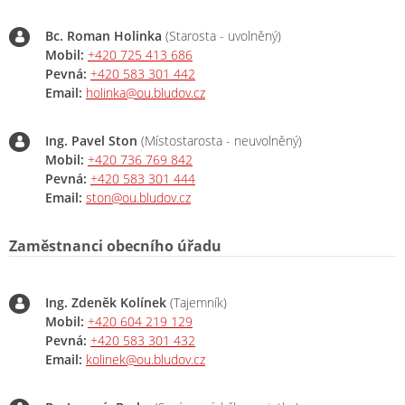
Bc. Roman Holinka
(Starosta - uvolněný)
Mobil:
+420 725 413 686
Pevná:
+420 583 301 442
Email:
holinka@ou.bludov.cz
Ing. Pavel Ston
(Místostarosta - neuvolněný)
Mobil:
+420 736 769 842
Pevná:
+420 583 301 444
Email:
ston@ou.bludov.cz
Zaměstnanci obecního úřadu
Ing. Zdeněk Kolínek
(Tajemník)
Mobil:
+420 604 219 129
Pevná:
+420 583 301 432
Email:
kolinek@ou.bludov.cz