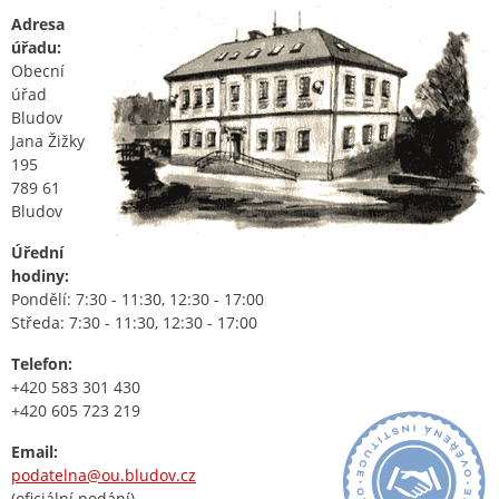
Adresa
úřadu:
Obecní
úřad
Bludov
Jana Žižky
195
789 61
Bludov
Úřední
hodiny:
Pondělí: 7:30 - 11:30, 12:30 - 17:00
Středa: 7:30 - 11:30, 12:30 - 17:00
Telefon:
+420 583 301 430
+420 605 723 219
Email:
podatelna@ou.bludov.cz
(oficiální podání)