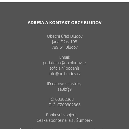
ADRESA A KONTAKT OBCE BLUDOV
Obecní úřad Bludov
Jana Žižky 195
789 61 Bludov
Email:
podatelna@ou.bludov.cz
(oficiální podání)
info@ou.bludov.cz
ID datové schránky:
sa8bfg9
IČ: 00302368
DIČ: CZ00302368
Bankovní spojení:
Česká spořitelna, a.s., Šumperk