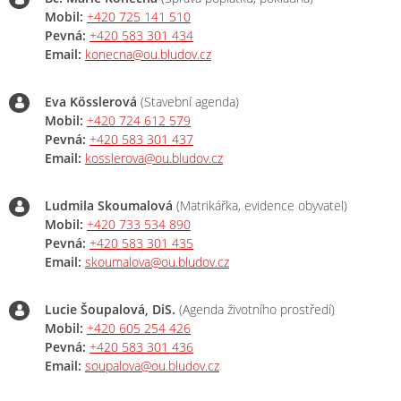
Mobil:
+420 725 141 510
Pevná:
+420 583 301 434
Email:
konecna@ou.bludov.cz
Eva Kösslerová
(Stavební agenda)
Mobil:
+420 724 612 579
Pevná:
+420 583 301 437
Email:
kosslerova@ou.bludov.cz
Ludmila Skoumalová
(Matrikářka, evidence obyvatel)
Mobil:
+420 733 534 890
Pevná:
+420 583 301 435
Email:
skoumalova@ou.bludov.cz
Lucie Šoupalová, DiS.
(Agenda životního prostředí)
Mobil:
+420 605 254 426
Pevná:
+420 583 301 436
Email:
soupalova@ou.bludov.cz