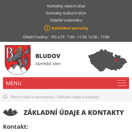
Kontakty obecní úřad
Kontakty Kulturní dům
Odečet vodoměru
Nahlášení poruchy
Úřední hodiny: PO a ST: 7:30 - 11:30, 12:30 - 17:00
BLUDOV
lázeňská obec
MENU
Obecní úřad a samospráva
/
Základní údaje a kontakty
ZÁKLADNÍ ÚDAJE A KONTAKTY
Kontakt: