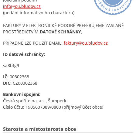
info@ou.bludov.cz
(podání informativního charakteru)
FAKTURY V ELEKTRONICKÉ PODOBĚ PREFERUJEME ZASLANÉ
PROSTŘEDICTVÍM
DATOVÉ SCHRÁNKY
,
PŘÍPADNĚ LZE POUŽÍT EMAIL:
faktury@ou.bludov.cz
ID datové schránky:
sa8bfg9
IČ:
00302368
DIČ:
CZ00302368
Bankovní spojení:
Česká spořitelna, a.s., Šumperk
Číslo účtu: 1905607389/0800 (příjmový účet obce)
Starosta a místostarosta obce