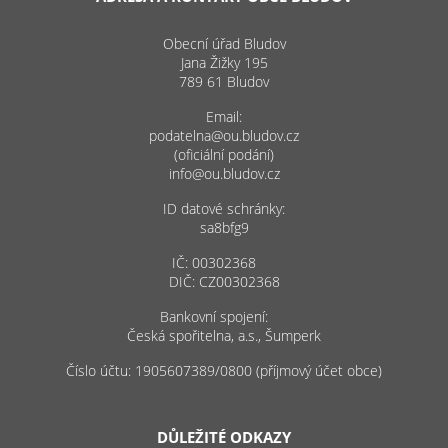
Obecní úřad Bludov
Jana Žižky 195
789 61 Bludov
Email:
podatelna@ou.bludov.cz
(oficiální podání)
info@ou.bludov.cz
ID datové schránky:
sa8bfg9
IČ: 00302368
DIČ: CZ00302368
Bankovní spojení:
Česká spořitelna, a.s., Šumperk
Číslo účtu: 1905607389/0800 (příjmový účet obce)
DŮLEŽITÉ ODKAZY