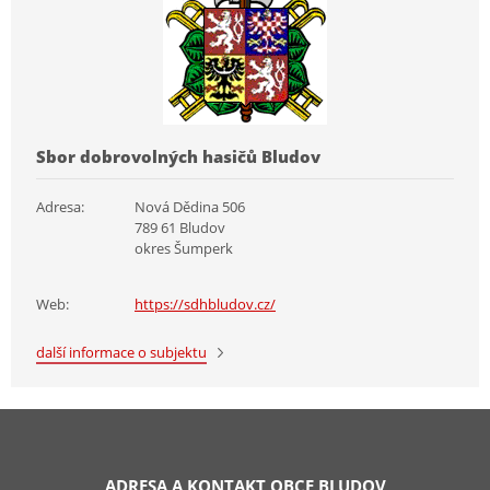
Sbor dobrovolných hasičů Bludov
Adresa:
Nová Dědina 506
789 61 Bludov
okres Šumperk
Web:
https://sdhbludov.cz/
další informace o subjektu
ADRESA A KONTAKT OBCE BLUDOV