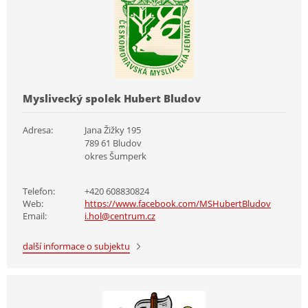
Myslivecký spolek Hubert Bludov
Adresa:
Jana Žižky 195
789 61 Bludov
okres Šumperk
Telefon:
+420 608830824
Web:
https://www.facebook.com/MSHubertBludov
Email:
i.hol@centrum.cz
další informace o subjektu