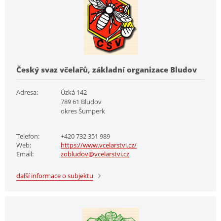
Český svaz včelařů, základní organizace Bludov
Adresa:
Úzká 142
789 61 Bludov
okres Šumperk
Telefon:
+420 732 351 989
Web:
https://www.vcelarstvi.cz/
Email:
zobludov@vcelarstvi.cz
další informace o subjektu