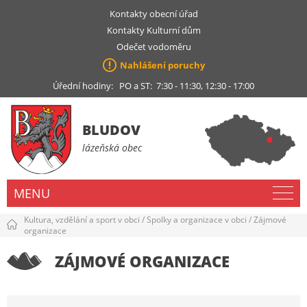
Kontakty obecní úřad
Kontakty Kulturní dům
Odečet vodoměru
Nahlášení poruchy
Úřední hodiny: PO a ST: 7:30 - 11:30, 12:30 - 17:00
BLUDOV
lázeňská obec
MENU
Kultura, vzdělání a sport v obci
/
Spolky a organizace v obci
/
Zájmové
organizace
ZÁJMOVÉ ORGANIZACE