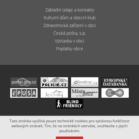
Základní údaje a kontakty
Kulturní dům a obecní klub
Zdravotnická zařízení v obci
Česká pošta, s.p.
Výstavba v obci
Poplatky obce
Tato stránka využívá pouze technické cookies pro správnou funkčnost
Copyright (c) 2020 - 2019 Obec Bludov. Stránky vytvořil a spravuje
webových stránek. Tím, že na stránkách setrváte, souhlasíte s jejich
Netsimple
.
používáním.