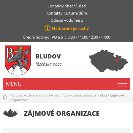
Kontakty obecní úřad
Kontakty Kulturní dům
Odečet vodoměru
Nahlášení poruchy
Úřední hodiny: PO a ST: 7:30 - 11:30, 12:30 - 17:00
BLUDOV
lázeňská obec
MENU
Kultura, vzdělání a sport v obci
/
Spolky a organizace v obci
/
Zájmové
organizace
ZÁJMOVÉ ORGANIZACE