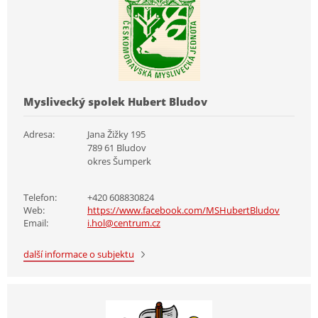
Myslivecký spolek Hubert Bludov
Adresa:
Jana Žižky 195
789 61 Bludov
okres Šumperk
Telefon:
+420 608830824
Web:
https://www.facebook.com/MSHubertBludov
Email:
i.hol@centrum.cz
další informace o subjektu