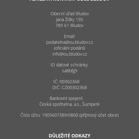
Obecní úřad Bludov
Jana Žižky 195
789 61 Bludov
Email:
podatelna@ou.bludov.cz
(oficiální podání)
info@ou.bludov.cz
ID datové schránky:
sa8bfg9
IČ: 00302368
DIČ: CZ00302368
Bankovní spojení:
Česká spořitelna, a.s., Šumperk
Číslo účtu: 1905607389/0800 (příjmový účet obce)
DŮLEŽITÉ ODKAZY