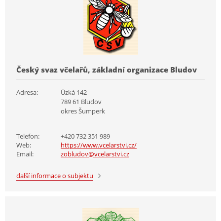
Český svaz včelařů, základní organizace Bludov
Adresa:
Úzká 142
789 61 Bludov
okres Šumperk
Telefon:
+420 732 351 989
Web:
https://www.vcelarstvi.cz/
Email:
zobludov@vcelarstvi.cz
další informace o subjektu