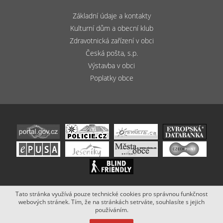
Základní údaje a kontakty
Kulturní dům a obecní klub
Zdravotnická zařízení v obci
Česká pošta, s.p.
Výstavba v obci
Poplatky obce
Tato stránka využívá pouze technické cookies pro správnou funkčnost
Copyright (c) 2020 - 2019 Obec Bludov. Stránky vytvořil a spravuje
webových stránek. Tím, že na stránkách setrváte, souhlasíte s jejich
Netsimple
.
používáním.