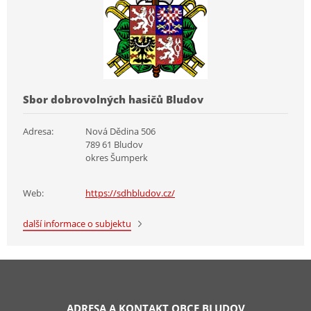
Sbor dobrovolných hasičů Bludov
Adresa:
Nová Dědina 506
789 61 Bludov
okres Šumperk
Web:
https://sdhbludov.cz/
další informace o subjektu
ADRESA A KONTAKT OBCE BLUDOV