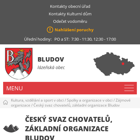
Kontakty obecní úřad
Kontakty Kulturní dům
Odečet vodoměru
Nahlášení poruchy
Úřední hodiny: PO a ST: 7:30 - 11:30, 12:30 - 17:00
BLUDOV
lázeňská obec
MENU
Kultura, vzdělání a sport v obci
/
Spolky a organizace v obci
/
Zájmové
organizace
/
Český svaz chovatelů, základní organizace Bludov
ČESKÝ SVAZ CHOVATELŮ,
ZÁKLADNÍ ORGANIZACE
BLUDOV