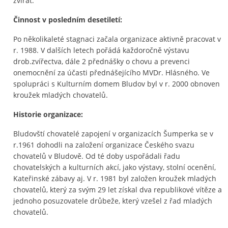
zvířat.
Činnost v posledním desetiletí:
Po několikaleté stagnaci začala organizace aktivně pracovat v
r. 1988. V dalších letech pořádá každoročně výstavu
drob.zvířectva, dále 2 přednášky o chovu a prevenci
onemocnění za účasti přednášejícího MVDr. Hlásného. Ve
spolupráci s Kulturním domem Bludov byl v r. 2000 obnoven
kroužek mladých chovatelů.
Historie organizace:
Bludovští chovatelé zapojení v organizacích Šumperka se v
r.1961 dohodli na založení organizace Českého svazu
chovatelů v Bludově. Od té doby uspořádali řadu
chovatelských a kulturních akcí, jako výstavy, stolní ocenění,
Kateřinské zábavy aj. V r. 1981 byl založen kroužek mladých
chovatelů, který za svým 29 let získal dva republikové vítěze a
jednoho posuzovatele drůbeže, který vzešel z řad mladých
chovatelů.