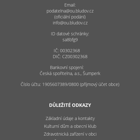
Email:
podatelna@ou.bludov.cz
(oficiální podání)
info@ou.bludov.cz
ID datové schránky:
sa8bfg9
IČ: 00302368
DIČ: CZ00302368
Bankovní spojení:
Česká spořitelna, a.s., Šumperk
Číslo účtu: 1905607389/0800 (příjmový účet obce)
DŮLEŽITÉ ODKAZY
Základní údaje a kontakty
Kulturní dům a obecní klub
Zdravotnická zařízení v obci