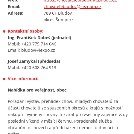
Email:
chovatelebludov@seznam.cz
Adresa:
789 61 Bludov
okres Šumperk
Kontaktní osoby:
Ing. František Dobeš (jednatel)
Mobil: +420 775 714 046
Email: bludov@iexpo.cz
Josef Zamykal (předseda)
Mobil: +420 608 764 913
Více informací:
Nabídka pro veřejnost, obec:
Pořádání výstav, přehlídek chovu mladých chovatelů za
účasti chovatelů ze sousedních okresů a krajů s možností
nákupu - výměny chovných zvířat pro všechny zájemce vždy
poslední víkend v měsíci červnu. Poradenská služba
občanům o chovech a předcházení nemocí u domácích