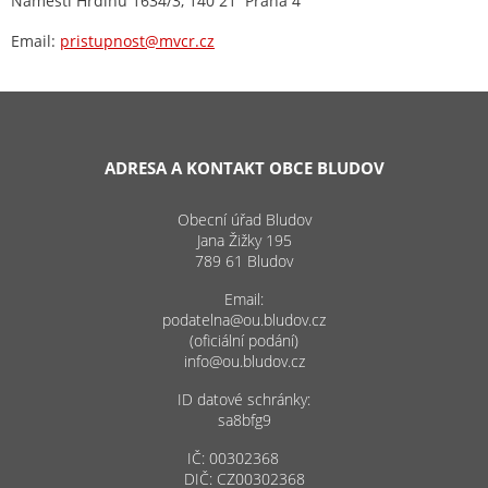
Náměstí Hrdinů 1634/3, 140 21 Praha 4
Email:
pristupnost@mvcr.cz
ADRESA A KONTAKT OBCE BLUDOV
Obecní úřad Bludov
Jana Žižky 195
789 61 Bludov
Email:
podatelna@ou.bludov.cz
(oficiální podání)
info@ou.bludov.cz
ID datové schránky:
sa8bfg9
IČ: 00302368
DIČ: CZ00302368