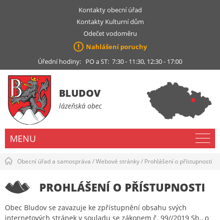
Kontakty obecní úřad
Kontakty Kulturní dům
Odečet vodoměru
Nahlášení poruchy
Úřední hodiny: PO a ST: 7:30 - 11:30, 12:30 - 17:00
BLUDOV
lázeňská obec
MENU
Obecní úřad a samospráva
/
Webové stránky
/
Prohlášení o přístupnosti
PROHLÁŠENÍ O PŘÍSTUPNOSTI
Obec Bludov se zavazuje ke zpřístupnění obsahu svých
internetových stránek v souladu se zákonem č. 99//2019 Sb., o