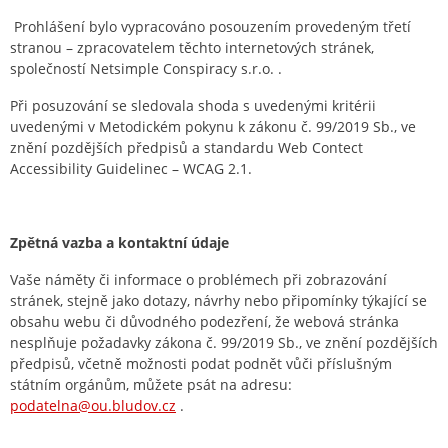
Prohlášení bylo vypracováno posouzením provedeným třetí
stranou – zpracovatelem těchto internetových stránek,
společností Netsimple Conspiracy s.r.o. .
Při posuzování se sledovala shoda s uvedenými kritérii
uvedenými v Metodickém pokynu k zákonu č. 99/2019 Sb., ve
znění pozdějších předpisů a standardu Web Contect
Accessibility Guidelinec – WCAG 2.1.
Zpětná vazba a kontaktní údaje
Vaše náměty či informace o problémech při zobrazování
stránek, stejně jako dotazy, návrhy nebo připomínky týkající se
obsahu webu či důvodného podezření, že webová stránka
nesplňuje požadavky zákona č. 99/2019 Sb., ve znění pozdějších
předpisů, včetně možnosti podat podnět vůči příslušným
státním orgánům, můžete psát na adresu:
podatelna@ou.bludov.cz
.