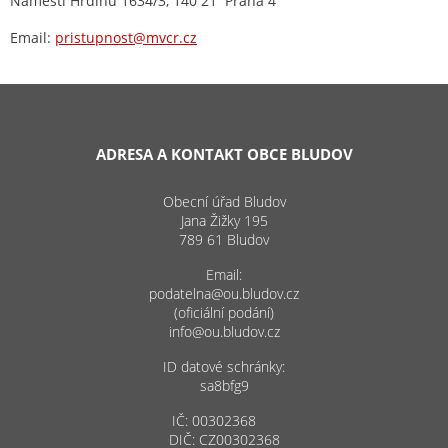
Náměstí Hrdinů 1634/3, 140 21 Praha 4
Email:
pristupnost@mvcr.cz
ADRESA A KONTAKT OBCE BLUDOV
Obecní úřad Bludov
Jana Žižky 195
789 61 Bludov
Email:
podatelna@ou.bludov.cz
(oficiální podání)
info@ou.bludov.cz
ID datové schránky:
sa8bfg9
IČ: 00302368
DIČ: CZ00302368