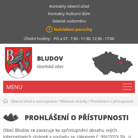
Kontakty obecní úřad
Kontakty Kulturní dům
Odečet vodoměru
Nahlášení poruchy
Úřední hodiny: PO a ST: 7:30 - 11:30, 12:30 - 17:00
BLUDOV
lázeňská obec
MENU
Obecní úřad a samospráva
/
Webové stránky
/
Prohlášení o přístupnosti
PROHLÁŠENÍ O PŘÍSTUPNOSTI
Obec Bludov se zavazuje ke zpřístupnění obsahu svých
internetových stránek v souladu se zákonem č. 99//2019 Sb., o