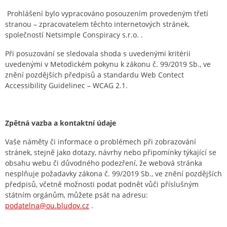
Prohlášení bylo vypracováno posouzením provedeným třetí
stranou – zpracovatelem těchto internetových stránek,
společností Netsimple Conspiracy s.r.o. .
Při posuzování se sledovala shoda s uvedenými kritérii
uvedenými v Metodickém pokynu k zákonu č. 99/2019 Sb., ve
znění pozdějších předpisů a standardu Web Contect
Accessibility Guidelinec – WCAG 2.1.
Zpětná vazba a kontaktní údaje
Vaše náměty či informace o problémech při zobrazování
stránek, stejně jako dotazy, návrhy nebo připomínky týkající se
obsahu webu či důvodného podezření, že webová stránka
nesplňuje požadavky zákona č. 99/2019 Sb., ve znění pozdějších
předpisů, včetně možnosti podat podnět vůči příslušným
státním orgánům, můžete psát na adresu:
podatelna@ou.bludov.cz
.