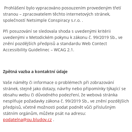
Prohlášení bylo vypracováno posouzením provedeným třetí
stranou – zpracovatelem těchto internetových stránek,
společností Netsimple Conspiracy s.r.o. .
Při posuzování se sledovala shoda s uvedenými kritérii
uvedenými v Metodickém pokynu k zákonu č. 99/2019 Sb., ve
znění pozdějších předpisů a standardu Web Contect
Accessibility Guidelinec – WCAG 2.1.
Zpětná vazba a kontaktní údaje
Vaše náměty či informace o problémech při zobrazování
stránek, stejně jako dotazy, návrhy nebo připomínky týkající se
obsahu webu či důvodného podezření, že webová stránka
nesplňuje požadavky zákona č. 99/2019 Sb., ve znění pozdějších
předpisů, včetně možnosti podat podnět vůči příslušným
státním orgánům, můžete psát na adresu:
podatelna@ou.bludov.cz
.