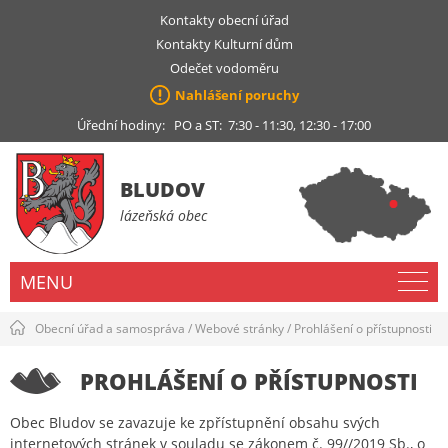
Kontakty obecní úřad
Kontakty Kulturní dům
Odečet vodoměru
Nahlášení poruchy
Úřední hodiny: PO a ST: 7:30 - 11:30, 12:30 - 17:00
BLUDOV
lázeňská obec
MENU
Obecní úřad a samospráva
/
Webové stránky
/
Prohlášení o přístupnosti
PROHLÁŠENÍ O PŘÍSTUPNOSTI
Obec Bludov se zavazuje ke zpřístupnění obsahu svých
internetových stránek v souladu se zákonem č. 99//2019 Sb., o