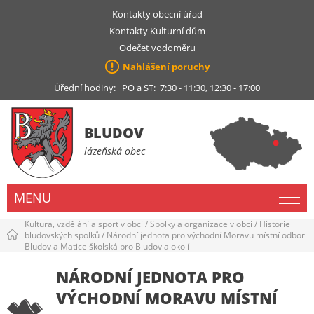
Kontakty obecní úřad
Kontakty Kulturní dům
Odečet vodoměru
Nahlášení poruchy
Úřední hodiny: PO a ST: 7:30 - 11:30, 12:30 - 17:00
BLUDOV
lázeňská obec
MENU
Kultura, vzdělání a sport v obci
/
Spolky a organizace v obci
/
Historie
bludovských spolků
/
Národní jednota pro východní Moravu místní odbor
Bludov a Matice školská pro Bludov a okolí
NÁRODNÍ JEDNOTA PRO
VÝCHODNÍ MORAVU MÍSTNÍ