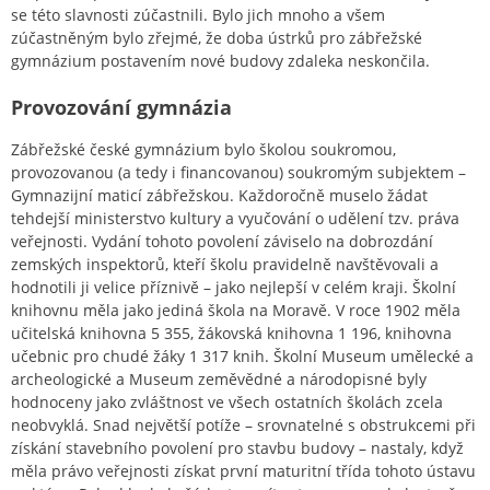
se této slavnosti zúčastnili. Bylo jich mnoho a všem
zúčastněným bylo zřejmé, že doba ústrků pro zábřežské
gymnázium postavením nové budovy zdaleka neskončila.
Provozování gymnázia
Zábřežské české gymnázium bylo školou soukromou,
provozovanou (a tedy i financovanou) soukromým subjektem –
Gymnazijní maticí zábřežskou. Každoročně muselo žádat
tehdejší ministerstvo kultury a vyučování o udělení tzv. práva
veřejnosti. Vydání tohoto povolení záviselo na dobrozdání
zemských inspektorů, kteří školu pravidelně navštěvovali a
hodnotili ji velice příznivě – jako nejlepší v celém kraji. Školní
knihovnu měla jako jediná škola na Moravě. V roce 1902 měla
učitelská knihovna 5 355, žákovská knihovna 1 196, knihovna
učebnic pro chudé žáky 1 317 knih. Školní Museum umělecké a
archeologické a Museum zeměvědné a národopisné byly
hodnoceny jako zvláštnost ve všech ostatních školách zcela
neobvyklá. Snad největší potíže – srovnatelné s obstrukcemi při
získání stavebního povolení pro stavbu budovy – nastaly, když
měla právo veřejnosti získat první maturitní třída tohoto ústavu