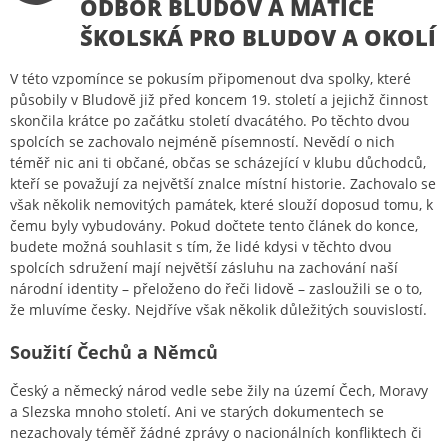
ODBOR BLUDOV A MATICE
ŠKOLSKÁ PRO BLUDOV A OKOLÍ
V této vzpomínce se pokusím připomenout dva spolky, které
působily v Bludově již před koncem 19. století a jejichž činnost
skončila krátce po začátku století dvacátého. Po těchto dvou
spolcích se zachovalo nejméně písemností. Nevědí o nich
téměř nic ani ti občané, občas se scházející v klubu důchodců,
kteří se považují za největší znalce místní historie. Zachovalo se
však několik nemovitých památek, které slouží doposud tomu, k
čemu byly vybudovány. Pokud dočtete tento článek do konce,
budete možná souhlasit s tím, že lidé kdysi v těchto dvou
spolcích sdružení mají největší zásluhu na zachování naší
národní identity – přeloženo do řeči lidově – zasloužili se o to,
že mluvíme česky. Nejdříve však několik důležitých souvislostí.
Soužití Čechů a Němců
Český a německý národ vedle sebe žily na území Čech, Moravy
a Slezska mnoho století. Ani ve starých dokumentech se
nezachovaly téměř žádné zprávy o nacionálních konfliktech či