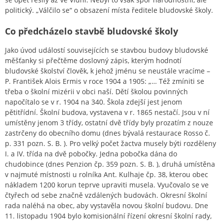
politický. „Válčilo se“ o obsazení místa ředitele bludovské školy.
Co předcházelo stavbě bludovské školy
Jako úvod událostí souvisejících se stavbou budovy bludovské
měšťanky si přečtěme doslovný zápis, kterým hodnotí
bludovské školství člověk, k jehož jménu se neustále vracíme –
P. František Alois Ermis v roce 1904 a 1905: „… Též zmíniti se
třeba o školní mizérii v obci naší. Dětí školou povinných
napočítalo se v r. 1904 na 340. Škola zdejší jest jenom
pětitřídní. Školní budova, vystavena v r. 1865 nestačí. Jsou v ní
umístěny jenom 3 třídy, ostatní dvě třídy byly prozatím z nouze
zastrčeny do obecního domu (dnes bývalá restaurace Rosso č.
p. 331 pozn. S. B. ). Pro velký počet žactva musely býti rozděleny
I. a IV. třída na dvě pobočky. Jedna pobočka dána do
chudobince (dnes Penzion čp. 359 pozn. S. B. ), druhá umístěna
v najmuté místnosti u rolníka Ant. Kulhaje čp. 38, kterou obec
nákladem 1200 korun teprve upraviti musela. Vyučovalo se ve
čtyřech od sebe značně vzdálených budovách. Okresní školní
rada naléhá na obec, aby vystavěla novou školní budovu. Dne
11. listopadu 1904 bylo komisionální řízení okresní školní rady,