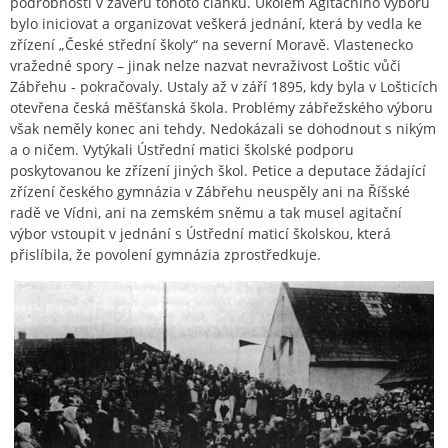
podrobnosti v závěru tohoto článku. Úkolem Agitačního výboru
bylo iniciovat a organizovat veškerá jednání, která by vedla ke
zřízení „České střední školy“ na severní Moravě. Vlastenecko
vražedné spory – jinak nelze nazvat nevraživost Loštic vůči
Zábřehu - pokračovaly. Ustaly až v září 1895, kdy byla v Lošticích
otevřena česká měšťanská škola. Problémy zábřežského výboru
však neměly konec ani tehdy. Nedokázali se dohodnout s nikým
a o ničem. Vytýkali Ústřední matici školské podporu
poskytovanou ke zřízení jiných škol. Petice a deputace žádající
zřízení českého gymnázia v Zábřehu neuspěly ani na Říšské
radě ve Vídni, ani na zemském sněmu a tak musel agitační
výbor vstoupit v jednání s Ústřední maticí školskou, která
přislíbila, že povolení gymnázia zprostředkuje.