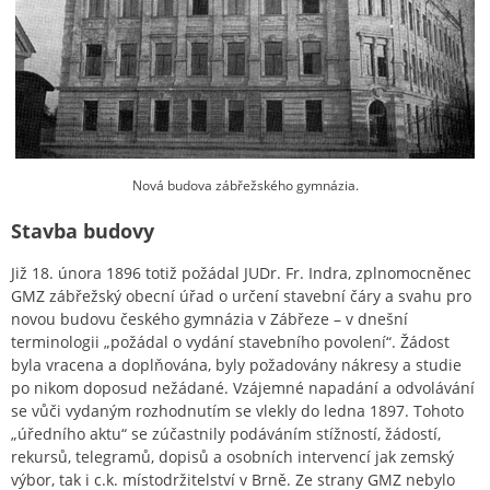
Nová budova zábřežského gymnázia.
Stavba budovy
Již 18. února 1896 totiž požádal JUDr. Fr. Indra, zplnomocněnec
GMZ zábřežský obecní úřad o určení stavební čáry a svahu pro
novou budovu českého gymnázia v Zábřeze – v dnešní
terminologii „požádal o vydání stavebního povolení“. Žádost
byla vracena a doplňována, byly požadovány nákresy a studie
po nikom doposud nežádané. Vzájemné napadání a odvolávání
se vůči vydaným rozhodnutím se vlekly do ledna 1897. Tohoto
„úředního aktu“ se zúčastnily podáváním stížností, žádostí,
rekursů, telegramů, dopisů a osobních intervencí jak zemský
výbor, tak i c.k. místodržitelství v Brně. Ze strany GMZ nebylo