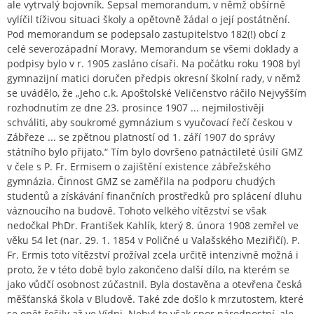
ale vytrvalý bojovník. Sepsal memorandum, v němž obšírně
vylíčil tíživou situaci školy a opětovně žádal o její postátnění.
Pod memorandum se podepsalo zastupitelstvo 182(!) obcí z
celé severozápadní Moravy. Memorandum se všemi doklady a
podpisy bylo v r. 1905 zasláno císaři. Na počátku roku 1908 byl
gymnazijní matici doručen předpis okresní školní rady, v němž
se uvádělo, že „Jeho c.k. Apoštolské Veličenstvo ráčilo Nejvyšším
rozhodnutím ze dne 23. prosince 1907 ... nejmilostivěji
schváliti, aby soukromé gymnázium s vyučovací řečí českou v
Zábřeze ... se zpětnou platností od 1. září 1907 do správy
státního bylo přijato.“ Tím bylo dovršeno patnáctileté úsilí GMZ
v čele s P. Fr. Ermisem o zajištění existence zábřežského
gymnázia. Činnost GMZ se zaměřila na podporu chudých
studentů a získávání finančních prostředků pro splácení dluhu
váznoucího na budově. Tohoto velkého vítězství se však
nedočkal PhDr. František Kahlík, který 8. února 1908 zemřel ve
věku 54 let (nar. 29. 1. 1854 v Poličné u Valašského Meziřičí). P.
Fr. Ermis toto vítězství prožíval zcela určitě intenzivně možná i
proto, že v této době bylo zakončeno další dílo, na kterém se
jako vůdčí osobnost zúčastnil. Byla dostavěna a otevřena česká
měšťanská škola v Bludově. Také zde došlo k mrzutostem, které
se opět řešily až ve Vídni. Nebyl to však spor národnostní, ale