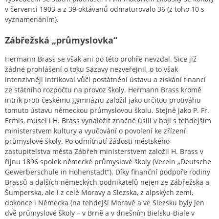
v červenci 1903 a z 39 oktávanů odmaturovalo 36 (z toho 10 s
vyznamenáním).
Zábřežská „průmyslovka“
Hermann Brass se však ani po této prohře nevzdal. Sice již
žádné prohlášení o toku Sázavy nezveřejnil, o to však
intenzivněji intrikoval vůči postátnění ústavu a získání financí
ze státního rozpočtu na provoz školy. Hermann Brass kromě
intrik proti českému gymnáziu založil jako určitou protiváhu
tomuto ústavu německou průmyslovou školu. Stejně jako P. Fr.
Ermis, musel i H. Brass vynaložit značné úsilí v boji s tehdejším
ministerstvem kultury a vyučování o povolení ke zřízení
průmyslové školy. Po odmítnutí žádosti městského
zastupitelstva města Zábřeh ministerstvem založil H. Brass v
říjnu 1896 spolek německé průmyslové školy (Verein „Deutsche
Gewerberschule in Hohenstadt“). Díky finanční podpoře rodiny
Brassů a dalších německých podnikatelů nejen ze Zábřežska a
Šumperska, ale i z celé Moravy a Slezska, z alpských zemí,
dokonce i Německa (na tehdejší Moravě a ve Slezsku byly jen
dvě průmyslové školy – v Brně a v dnešním Bielsku-Biale v