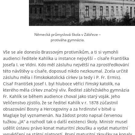
Německá průmyslová škola v Zábřeze –
protiváha gymnázia.
Vše se ale doneslo Brassovým protivníkům, a ti si vymohli
audienci ředitele Kahlíka u instance nejvyšší – císaře Františka
Josefa I. ve Vídni. Kdo měl zásluhu největší na zprostředkování
této návštěvy u císaře, doposud nikdo nezkoumal. Zcela určitě
zásluhu měla i římskokatolická církev (a tedy i P. Fr. Ermis).
Císař František Josef I. byl hluboce věřící římský katolík, na
kterého měla církev značný vliv. Ředitel zábřežského gymnázia
Fr. Kahlík se během audience choval jako starý voják. Jeho
Veličenstvo zjistilo, že se ředitel Kahlík v r. 1878 zúčastnil
obsazování Bosny a Hercegoviny a za hrdinství v bitvě u
Maglaje byl vyznamenán. Na žádost proto napsal červenou
tužkou „JA“ a rozhodl tak o další existenci školy. Ministr musel
udělit ústavu právo konat maturitní zkoušku a vydat maturitní
vysvědčení se státní platností. První maturitní zkoušky se konaly