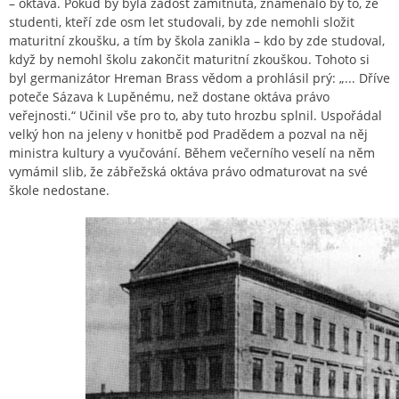
– oktáva. Pokud by byla žádost zamítnuta, znamenalo by to, že
studenti, kteří zde osm let studovali, by zde nemohli složit
maturitní zkoušku, a tím by škola zanikla – kdo by zde studoval,
když by nemohl školu zakončit maturitní zkouškou. Tohoto si
byl germanizátor Hreman Brass vědom a prohlásil prý: „... Dříve
poteče Sázava k Lupěnému, než dostane oktáva právo
veřejnosti.“ Učinil vše pro to, aby tuto hrozbu splnil. Uspořádal
velký hon na jeleny v honitbě pod Pradědem a pozval na něj
ministra kultury a vyučování. Během večerního veselí na něm
vymámil slib, že zábřežská oktáva právo odmaturovat na své
škole nedostane.