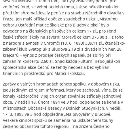
severní Moravě“. Čtení o tom, jak byly získávány peníze pro
zmíněný fond, se velmi podobá tomu, jak se několik málo let
před tím shromažďovaly peníze na stavbu Národního divadla v
Praze. Jen malý příklad opět ze soudobého tisku: „Místnímu
odboru Ústřední matice školské pro Bludov a okolí bylo
odvedeno na členských příspěvcích celkem 17 zl., pro Fond
české střední školy na severní Moravě celkem 375,88 zl., z toho
z národní slavnosti v Chromči (18. 6. 1893) 339,11 zl., čtenářsko-
zábavní klub Svatopluk z Bludova 2,19 zl z divadelních her, 28
krejcarů – výnos z prodeje českých zápalek, ze sbírky při
zahraním koncertu 2,60 zl. Snad každá kulturní nebo jakákoli
společenská akce Čechů se tehdy neobešla bez vybírání
finančních prostředků pro Matici školskou.
Zprávy o valných hromadách tohoto spolku, v dobovém tisku,
jsou jediným zdrojem informací, který se zachoval. Víme, že se
konaly každoročně, v jejich organizování se střídaly jednotlivé
obce. V neděli 18. února 1894 ve 3 hod. odpoledne se konala v
místnostech Občanské besedy v Dolních Studýnkách, v neděli
17. 3. 1895 ve 3 hod odpoledne „Na pivovaře“ v Bludově.
Veškerá činnost spolku se zaměřila na uskutečnění touhy
českého občanstva tohoto regionu – na zřízení Českého