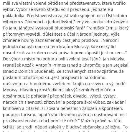
měl své vlastní volené pětičlenné představenstvo, které tvořilo
výbor. Výbor ze svého středu volil předsedu, jednatele a
pokladníka. Představenstvo zajišťovalo spojení mezi Ústředním
výborem v Olomouci a jednotlivými členy ve spolku sdruženými.
Po Janu Jánětovi vystoupil bludovský farář František Ermis, který
přítomným vysvětlil důležitost a účel Národní jednoty. Výše
zmíněné noviny zaznamenaly část jeho proslovu: „Národní
jednota má býti oporou těm krajům Moravy, kde český lid
dosud krok za krokem o svá práva teprve zápasiti jest nucen...“
Do výboru místního odboru byli zvoleni Josef Jáně, Jan Motyka,
František Kozák, Antonín Primes (snad z Chromče) a Jan Stejskal
(snad z Dolních Studének). Ze schválených stanov zjistíme, že
posláním tohoto spolku „jest přispívati k národnímu,
duševnímu a hmotnému zvelebení krajin na severu a východě
Moravy. Hlavním prostředkem, jak výše zmíněného účelu
dosáhnout, je pořádání přednášek, divadel, výletů, výstav,
národních slavností, zřizování a podpora škol vůbec, zakládání
knihoven a čítáren, zřizování peněžních záložen a spořitelen,
podpora turismu, opatřování levného úvěru a obstarávání míst
pro živnostenské a obchodnické učně.“ Možná právě na této
schůzi se zrodil nápad založit v Bludově občanskou záložnu. To