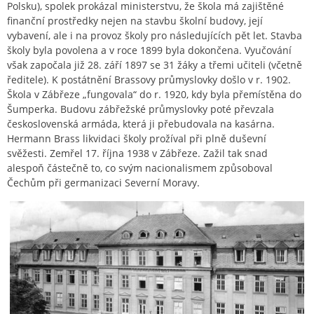
Polsku), spolek prokázal ministerstvu, že škola má zajištěné
finanční prostředky nejen na stavbu školní budovy, její
vybavení, ale i na provoz školy pro následujících pět let. Stavba
školy byla povolena a v roce 1899 byla dokončena. Vyučování
však započala již 28. září 1897 se 31 žáky a třemi učiteli (včetně
ředitele). K postátnění Brassovy průmyslovky došlo v r. 1902.
Škola v Zábřeze „fungovala“ do r. 1920, kdy byla přemístěna do
Šumperka. Budovu zábřežské průmyslovky poté převzala
československá armáda, která ji přebudovala na kasárna.
Hermann Brass likvidaci školy prožíval při plně duševní
svěžesti. Zemřel 17. října 1938 v Zábřeze. Zažil tak snad
alespoň částečně to, co svým nacionalismem způsoboval
Čechům při germanizaci Severní Moravy.