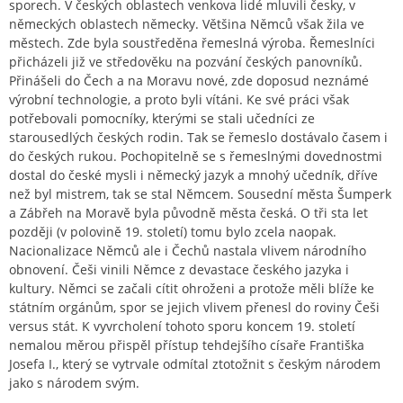
sporech. V českých oblastech venkova lidé mluvili česky, v
německých oblastech německy. Většina Němců však žila ve
městech. Zde byla soustředěna řemeslná výroba. Řemeslníci
přicházeli již ve středověku na pozvání českých panovníků.
Přinášeli do Čech a na Moravu nové, zde doposud neznámé
výrobní technologie, a proto byli vítáni. Ke své práci však
potřebovali pomocníky, kterými se stali učedníci ze
starousedlých českých rodin. Tak se řemeslo dostávalo časem i
do českých rukou. Pochopitelně se s řemeslnými dovednostmi
dostal do české mysli i německý jazyk a mnohý učedník, dříve
než byl mistrem, tak se stal Němcem. Sousední města Šumperk
a Zábřeh na Moravě byla původně města česká. O tři sta let
později (v polovině 19. století) tomu bylo zcela naopak.
Nacionalizace Němců ale i Čechů nastala vlivem národního
obnovení. Češi vinili Němce z devastace českého jazyka i
kultury. Němci se začali cítit ohroženi a protože měli blíže ke
státním orgánům, spor se jejich vlivem přenesl do roviny Češi
versus stát. K vyvrcholení tohoto sporu koncem 19. století
nemalou měrou přispěl přístup tehdejšího císaře Františka
Josefa I., který se vytrvale odmítal ztotožnit s českým národem
jako s národem svým.