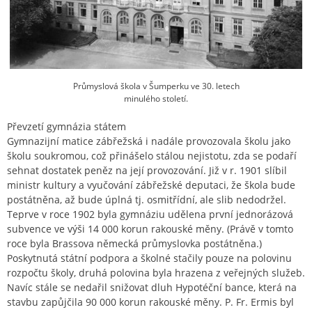
Průmyslová škola v Šumperku ve 30. letech
minulého století.
Převzetí gymnázia státem
Gymnazijní matice zábřežská i nadále provozovala školu jako
školu soukromou, což přinášelo stálou nejistotu, zda se podaří
sehnat dostatek peněz na její provozování. Již v r. 1901 slíbil
ministr kultury a vyučování zábřežské deputaci, že škola bude
postátněna, až bude úplná tj. osmitřídní, ale slib nedodržel.
Teprve v roce 1902 byla gymnáziu udělena první jednorázová
subvence ve výši 14 000 korun rakouské měny. (Právě v tomto
roce byla Brassova německá průmyslovka postátněna.)
Poskytnutá státní podpora a školné stačily pouze na polovinu
rozpočtu školy, druhá polovina byla hrazena z veřejných služeb.
Navíc stále se nedařil snižovat dluh Hypotéční bance, která na
stavbu zapůjčila 90 000 korun rakouské měny. P. Fr. Ermis byl