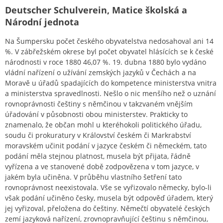
Deutscher Schulverein, Matice školská a
Národní jednota
Na Šumpersku počet českého obyvatelstva nedosahoval ani 14
%. V zábřežském okrese byl počet obyvatel hlásících se k české
národnosti v roce 1880 46,07 %. 19. dubna 1880 bylo vydáno
vládní nařízení o užívání zemských jazyků v Čechách a na
Moravě u úřadů spadajících do kompetence ministerstva vnitra
a ministerstva spravedlnosti. Nešlo o nic menšího než o uznání
rovnoprávnosti češtiny s němčinou v takzvaném vnějším
úřadování v působnosti obou ministerstev. Prakticky to
znamenalo, že občan mohl u kteréhokoli politického úřadu,
soudu či prokuratury v Království českém či Markrabství
moravském učinit podání v jazyce českém či německém, tato
podání měla stejnou platnost, musela být přijata, řádně
vyřízena a ve stanovené době zodpovězena v tom jazyce, v
jakém byla učiněna. V průběhu vlastního šetření tato
rovnoprávnost neexistovala. Vše se vyřizovalo německy, bylo-li
však podání učiněno česky, musela být odpověď úřadem, který
jej vyřizoval, přeložena do češtiny. Němečtí obyvatelé českých
zemí jazyková nařízení, zrovnopravňující češtinu s němčinou,