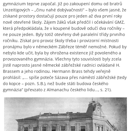
gymnázium teprve započal. Již po zakoupení domu od bratrů
Unzeitigových – „činu nahé dobývačnosti“ – bylo všem jasné, že
získané prostory dostačují pouze pro jeden až dva první roky
nově otevřené školy. Zájem žáků však předčil i očekávání GMZ,
která předpokládala, že v koupené budově odučí dva ročníky –
ne pouze jeden. Byly totiž otevřeny dvě paralelní třídy prvního
ročníku. Získat pro provoz školy třeba i provizorní místnosti
pronájmu bylo v německém Zábřeze téměř nemožné. Pokud by
nebylo kde učit, byla by ohrožena existence již povoleného a
provozovaného gymnázia. Všechny tyto souvislosti byly zcela
jistě naprosto jasné německé zábřežské radnici ovládané H.
Brassem a jeho rodinou. Hermann Brass tehdy veřejně
prohlásil: „... spíše poteče Sázava přes náměstí zábřežské (tedy
do kopce – pozn. S.B.), než bude státi budova českého
gymnázia“ (převzato z Almanachu českého lidu..., s. 21).