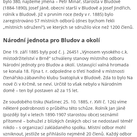
bylo 380, najdeme jména – Petr Minář, starosta v Bludově
(1884-1890), Josef Jáně, obecní starší v Bludově a Josef Jindřich,
rolník v Bludově. Již v prvním roce (tedy v r. 1885) bylo
zaregistrováno 57 místních odborů (dnes bychom řekli
„místních sdružení“), ve kterých se sdružilo více než 1200 členů.
Národní jednota pro Bludov a okolí
Dne 19. září 1885 byly pod č. j. 26451 „Výnosem vysokého c.k.
místodržitelství v Brně“ schváleny stanovy místního odboru
Národní jednoty pro Bludov a okolí. Ustavující valná hromada
se konala 18. října t. r. odpoledne o třetí hodině v místnosti
čtenářsko-zábavního klubu Svatopluk v Bludově. Zda to bylo Na
nové či v Krčmě, se neví. Určitě to však nebylo v Národním
domě – ten byl postaven až za 15 let.
Ze soudobého tisku (Našinec 25. 10. 1885, r. XVII č. 126) víme
některé podrobnosti o průběhu této schůze. Rolník Jan Jáně
(později byl v letech 1890-1907 starostou obce) seznámil
přítomné – bohužel z blízkých českých obcí se nedostavil téměř
nikdo – s organizací zakládaného spolku. Místní odbor mohl
vzniknout, jestliže se přihlásilo nejméně 20 členů. Každý odbor