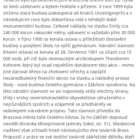
se šesti učebnami a bytem ředitele v přízemí. V roce 1899 byla
stržena stará budova (zakoupená od bratrů Unzeitigových) a v
následujícím roce byla dokončena celá v tehdejší době
monumentální budova. Celkové náklady na stavbu činily cca
240 000 korun rakouské měny, vybavení si vyžádalo přes 30 000
korun. V říjnu 1900 se konala oslava u příležitosti dostavění
budovy a povýšení školy na vyšší gymnázium. Národní slavnost
(hlavní oslava) se konala až 28. července 1901 za účasti cca 15
000 osob, při níž byla olomouckým arcibiskupem Theodorem
Kohnem, který byl snad největším donátorem této akce – mimo
jiné daroval dřevo na zhotovení střechy a zapůjčil
nezanedbatelný finanční obnos na stavbu a následný provoz
školy - nová budova českého gymnázia v Zábřeze vysvěcena. Na
této národní slavnosti se asi naposledy sešly všechny strany,
třídy i vrstvy severomoravského obyvatelstva sdruženého v
nejrůznějších spolcích a vzájemně se předháněly ve
velkolepém národním projevu. Tato slavnost přivedla do
Brassova města tolik českého lidstva, že ho Zábřeh doposud
neviděl (Kronika tělovýchovné jednoty Sokol, str. 51). Všeobecné
nadšení však zchladil hned následujícího dne továrník Brass.
Propustil z práce ve své textilní továrně zábřežské dělníky, kteří