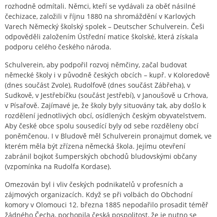
rozhodně odmítali. Němci, kteří se vydávali za oběť násilné
čechizace, založili v říjnu 1880 na shromáždění v Karlových
Varech Německý školský spolek – Deutscher Schulverein. Češi
odpověděli založením Ústřední matice školské, která získala
podporu celého českého národa.
Schulverein, aby podpořil rozvoj němčiny, začal budovat
německé školy i v původně českých obcích – kupř. v Koloredově
(dnes součást Zvole), Rudolfově (dnes součást Zábřeha), v
Sudkově, v Jestřebíčku (součást Jestřebí), v Janoušově u Crhova,
v Písařově. Zajímavé je, že školy byly situovány tak, aby došlo k
rozdělení jednotlivých obcí, osídlených českým obyvatelstvem.
Aby české obce spolu sousedící byly od sebe rozděleny obcí
poněmčenou. I v Bludově měl Schulverein pronajmut domek, ve
kterém měla být zřízena německá škola. Jejímu otevření
zabránil bojkot šumperských obchodů bludovskými občany
(vzpomínka na Rudolfa Kordase).
Omezován byl i vliv českých podnikatelů v profesních a
zájmových organizacích. Když se při volbách do Obchodní
komory v Olomouci 12. března 1885 nepodařilo prosadit téměř
žádného Čecha, pochopila česká pospolitost, že je nutno se