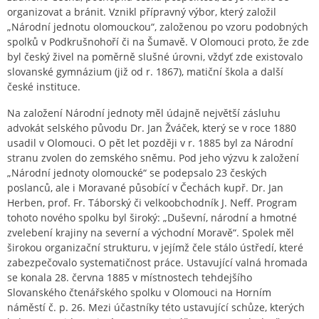
organizovat a bránit. Vznikl přípravný výbor, který založil
„Národní jednotu olomouckou“, založenou po vzoru podobných
spolků v Podkrušnohoří či na Šumavě. V Olomouci proto, že zde
byl český živel na poměrně slušné úrovni, vždyť zde existovalo
slovanské gymnázium (již od r. 1867), matiční škola a další
české instituce.
Na založení Národní jednoty měl údajně největší zásluhu
advokát selského původu Dr. Jan Žváček, který se v roce 1880
usadil v Olomouci. O pět let později v r. 1885 byl za Národní
stranu zvolen do zemského sněmu. Pod jeho výzvu k založení
„Národní jednoty olomoucké“ se podepsalo 23 českých
poslanců, ale i Moravané působící v Čechách kupř. Dr. Jan
Herben, prof. Fr. Táborský či velkoobchodník J. Neff. Program
tohoto nového spolku byl široký: „Duševní, národní a hmotné
zvelebení krajiny na severní a východní Moravě“. Spolek měl
širokou organizační strukturu, v jejímž čele stálo ústředí, které
zabezpečovalo systematičnost práce. Ustavující valná hromada
se konala 28. června 1885 v místnostech tehdejšího
Slovanského čtenářského spolku v Olomouci na Horním
náměstí č. p. 26. Mezi účastníky této ustavující schůze, kterých