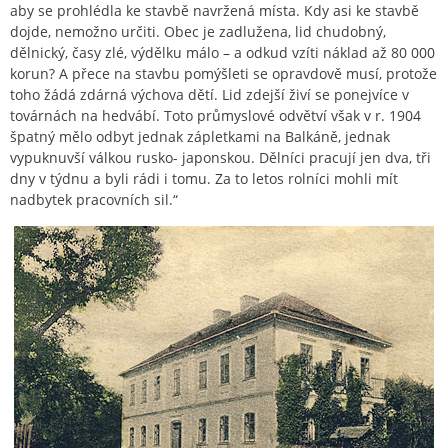
aby se prohlédla ke stavbě navržená místa. Kdy asi ke stavbě
dojde, nemožno určiti. Obec je zadlužena, lid chudobný,
dělnický, časy zlé, výdělku málo – a odkud vzíti náklad až 80 000
korun? A přece na stavbu pomýšleti se opravdově musí, protože
toho žádá zdárná výchova dětí. Lid zdejší živí se ponejvíce v
továrnách na hedvábí. Toto průmyslové odvětví však v r. 1904
špatný mělo odbyt jednak zápletkami na Balkáně, jednak
vypuknuvší válkou rusko- japonskou. Dělníci pracují jen dva, tři
dny v týdnu a byli rádi i tomu. Za to letos rolníci mohli mít
nadbytek pracovních sil.“