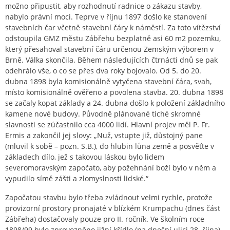
možno připustit, aby rozhodnutí radnice o zákazu stavby,
nabylo právní moci. Teprve v říjnu 1897 došlo ke stanovení
stavebních čar včetně stavební čáry k náměstí. Za toto vítězství
odstoupila GMZ městu Zábřehu bezplatně asi 60 m2 pozemku,
který přesahoval stavební čáru určenou Zemským výborem v
Brně. Válka skončila. Během následujících čtrnácti dnů se pak
odehrálo vše, o co se přes dva roky bojovalo. Od 5. do 20.
dubna 1898 byla komisionálně vytyčena stavební čára, svah,
místo komisionálně ověřeno a povolena stavba. 20. dubna 1898
se začaly kopat základy a 24. dubna došlo k položení základního
kamene nové budovy. Původně plánované tiché skromné
slavnosti se zúčastnilo cca 4000 lidí. Hlavní projev měl P. Fr.
Ermis a zakončil jej slovy: „Nuž, vstupte již, důstojný pane
(mluvil k sobě – pozn. S.B.), do hlubin lůna země a posvěťte v
základech dílo, jež s takovou láskou bylo lidem
severomoravským započato, aby požehnání boží bylo v něm a
vypudilo símě zášti a zlomyslnosti lidské.“
Započatou stavbu bylo třeba zvládnout velmi rychle, protože
provizorní prostory pronajaté v blízkém Krumpachu (dnes část
Zábřeha) dostačovaly pouze pro II. ročník. Ve školním roce
1898/99 bylo zprovozněno jižní křídlo (na dnešní ulici 28. října)