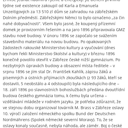
týdne své existence zakoupil od Karla a Emanuela
Unzeitigových za 13 510 zl dům se zahradou na zábřežském
Dolním předměstí. Zábřežskými Němci to bylo označeno „za čin
nahé dobyvačnosti“. Všem bylo jasné, že koupený přízemní
domek je provizorním řešením a na jaro 1896 připravovala GMZ
stavbu nové budovy. V únoru 1896 se započalo se svážením
stavebního materiálu na novou budovu. Po opakovaných
žádostech rakouské Ministerstvo kultury a vyučování (dnes
bychom řekli Ministerstvo školství a kultury) v březnu 1896
konečně povolilo otevřít v Zábřeze české nižší gymnázium. Po
nezbytných úpravách budovy a obsazení místa ředitele – v
srpnu 1896 se jím stal Dr. František Kahlík, zápisu žáků a
písemných a ústních přijímacích zkouškách (z 93 žáků, kteří se
dostavili, 5 neobstálo a 4 odstoupili) byla následujícího dne –
18. září 1896 po slavnostních bohoslužbách předána dvoutřídní
budova českého gymnázia tomu, k čemu byla určena –
vzdělávání mládeže v rodném jazyku. Je potřeba zdůraznit, že
ve stejnou dobu organizoval továrník M. Brass v Zábřeze oslavy
10. výročí založení německého spolku Bund der Deutschen
Nordmährens (Spolek německé severní Moravy). To, že se
oslavy konaly současně, nebyla náhoda, ale záměr. Boj o české