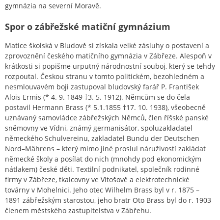
gymnázia na severní Moravě.
Spor o zábřežské matiční gymnázium
Matice školská v Bludově si získala velké zásluhy o postavení a
zprovoznění českého matičního gymnázia v Zábřeze. Alespoň v
krátkosti si popišme urputný národnostní souboj, který se tehdy
rozpoutal. Českou stranu v tomto politickém, bezohledném a
nesmlouvavém boji zastupoval bludovský farář P. František
Alois Ermis (* 4. 9. 1849 †3. 5. 1912). Němcům se do čela
postavil Hermann Brass (* 5.1.1855 †17. 10. 1938), všeobecně
uznávaný samovládce zábřežských Němců, člen říšské panské
sněmovny ve Vídni, známý germanisátor, spoluzakladatel
německého Schulvereinu, zakladatel Bundu der Deutschen
Nord–Mährens – který mimo jiné proslul náruživostí zakládat
německé školy a posílat do nich (mnohdy pod ekonomickým
nátlakem) české děti. Textilní podnikatel, společník rodinné
firmy v Zábřeze, tkalcovny ve Vitošově a elektrotechnické
továrny v Mohelnici. Jeho otec Wilhelm Brass byl v r. 1875 –
1891 zábřežským starostou, jeho bratr Oto Brass byl do r. 1903
členem městského zastupitelstva v Zábřehu.