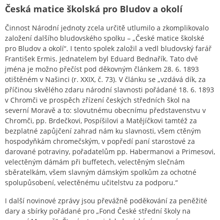
Česká matice školská pro Bludov a okolí
Činnost Národní jednoty zcela určitě utlumilo a zkomplikovalo
založení dalšího bludovského spolku – „České matice školské
pro Bludov a okolí“. I tento spolek založil a vedl bludovský farář
František Ermis. Jednatelem byl Eduard Bednařík. Tato dvě
jména je možno přečíst pod děkovným článkem 28. 6. 1893
otištěném v Našinci (r. XXIX, č. 73). V článku se „vzdává dík, za
příčinou skvělého zdaru národní slavnosti pořádané 18. 6. 1893
v Chromči ve prospěch zřízení českých středních škol na
severní Moravě a to: slovutnému obecnímu představenstvu v
Chromči, pp. Brdečkovi, Pospíšilovi a Matějíčkovi tamtéž za
bezplatné zapůjčení zahrad nám ku slavnosti, všem ctěným
hospodyňkám chromečským, v popředí paní starostové za
darované potraviny, pořadatelům pp. Habermanovi a Primesovi,
velectěným dámám při buffetech, velectěným slečnám
sběratelkám, všem slavným dámským spolkům za ochotné
spolupůsobení, velectěnému učitelstvu za podporu.“
I další novinové zprávy jsou převážně poděkování za peněžité
dary a sbírky pořádané pro „Fond České střední školy na