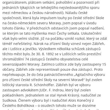
organizátorem, plátcem setkání, pohoštění a pozorností při
jednáních týkajících se tehdejšího nejsledovanějšího sporu
mezi německou a českou národností). Náladu české
společnosti, která byla impulsem touhy po české střední škole
na česko-německém severu Moravy, jsem popsal v úvodu
tohoto článku. V předchozích odstavcích jsem popsal nadšení,
se kterým se tato myšlenka mezi Čechy setkala. Uskutečnění
však bylo velmi složité. Již na počátku vznikl rozkol, který se zdál
téměř neřešitelný. Nárok na zřízení školy vznesl nejen Zábřeh,
ale i Loštice a Jevíčko. Výsledkem několika schůzek zástupců
těchto měst bylo, že 30. 8. 1892 se v Lošticích sešlo prestižní
shromáždění 74 zástupců českého obyvatelstva celé
severozápadní Moravy. Zatímco Loštice zde byly zastoupeny 15
občany, Zábřeh zde representovali pouze dva zástupci. Proto
nepřekvapuje, že do čela patnáctičlenného „Agitačního výboru
pro zřízení české střední školy na severní Moravě“ byl zvolen
loštický starosta R. Schönhöffer. Zábřeh byl ve výboru
zastoupen advokátem JUDr. F. Indrou, který byl zvolen
pokladníkem. Jednatelem se stal Hynek Krásný, nadučitel ze
Sudkova. Členem výboru byl i nadučitel Alois Konečný z
Českého Bohdíkova – o osudech tohoto muže se dozvíme