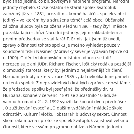
bylo snad jediné, co bludovským k naplnění programu Národní
jednoty chybělo. O vše ostatní se staral spolek Svatopluk
založený již v r. 1881, prozatím – kromě hasičů – spolek v obci
jediný – ve kterém byla sdružena téměř celá obec. Občanská
záložna Bludov byla založena v lednu 1886 – tedy čtyři měsíce
po zakládající schůzi Národní jednoty. Jejím zakladatelem a
prvním předsedou se stal farář F. Ermis. Jak jsem již uvedl,
zprávy o činnosti tohoto spolku je možno vyhledat pouze v
soudobém tisku Našinec (Moravský sever je vydáván teprve od
r. 1900). O dění v bludovském místním odboru se totiž
nerozepisuje ani JUDr. Richard Fischer, loštický rodák a pozdější
olomoucký starosta, který byl jedním z nejaktivnějších členů
Národní jednoty a který v roce 1935 vydal několikadílné paměti
na tento spolek. Z nepravidelných krátkých zpráv se dozvídáme,
že předsedou spolku byl Josef Jáně, že přednášky dr. M.
Hurbana, konané v červenci 1891 se zúčastnilo 10 lidí, že
valnou hromadu 21. 2. 1892 využili ke konání dvou přednášek
„O zužitkování ovoce“ a „O dalším vzdělávání mládeže škole
odrostlé“. Kulturní vložku „obstaral“ bludovský sextet. Činnost
skomírala možná i proto, že spolek Svatopluk zajišťoval většinu
činností, které ve svém programu nabízela Národní jednota.