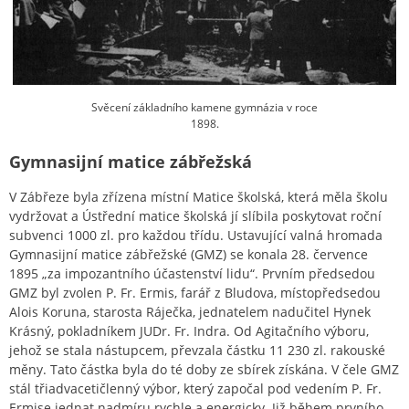
Svěcení základního kamene gymnázia v roce
1898.
Gymnasijní matice zábřežská
V Zábřeze byla zřízena místní Matice školská, která měla školu
vydržovat a Ústřední matice školská jí slíbila poskytovat roční
subvenci 1000 zl. pro každou třídu. Ustavující valná hromada
Gymnasijní matice zábřežské (GMZ) se konala 28. července
1895 „za impozantního účastenství lidu“. Prvním předsedou
GMZ byl zvolen P. Fr. Ermis, farář z Bludova, místopředsedou
Alois Koruna, starosta Ráječka, jednatelem nadučitel Hynek
Krásný, pokladníkem JUDr. Fr. Indra. Od Agitačního výboru,
jehož se stala nástupcem, převzala částku 11 230 zl. rakouské
měny. Tato částka byla do té doby ze sbírek získána. V čele GMZ
stál třiadvacetičlenný výbor, který započal pod vedením P. Fr.
Ermise jednat nadmíru rychle a energicky. Již během prvního