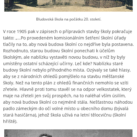
Bludovská škola na počátku 20. století.
V roce 1905 pak v zápisech o přípravách stavby školy pokračuje
takto: „…Po provedeném komisionálním šetření školní úřady
tlačily na to, aby nová budova školní co nejdříve byla postavena.
Rozhodnuto, starou budovu školní ponechati k účelům
školským, ale nablízku vystavěti novou budovu, v níž by byly
umístěny ostatní scházející učírny. Leč kde? Nablízku staré
budovy školní nebylo příhodného místa. Ozývaly se také hlasy,
aby se z národních ohledů pomýšlelo na stavbu měšťanské
školy. Než na tento plán z ohledů finančních nemohlo se vzíti
zřetele. Hlavně proti tomu stavěl se na odpor velkostatek, který
maje na zřeteli jen svůj prospěch, na to naléhal vším úsilím,
aby nová budova školní co nejméně stála. Nešťastnou náhodou
padlo zámeckým do očí volné místo u obecního domu (bývalá
stará hasičárna), jehož škola užívá na letní tělocvičnu (školní
hřiště).