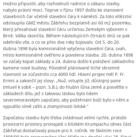
možno připustit, aby rozhodnutí radnice o zákazu stavby,
nabylo právní moci. Teprve v říjnu 1897 došlo ke stanovení
stavebních čar včetně stavební čáry k náměstí. Za toto vítězství
odstoupila GMZ městu Zábřehu bezplatně asi 60 m2 pozemku,
který přesahoval stavební čáru určenou Zemským výborem v
Brně. Válka skončila. Během následujících čtrnácti dnů se pak
odehrálo vše, o co se přes dva roky bojovalo. Od 5. do 20.
dubna 1898 byla komisionálně vytyčena stavební čára, svah,
místo komisionálně ověřeno a povolena stavba. 20. dubna 1898
se začaly kopat základy a 24. dubna došlo k položení základního
kamene nové budovy. Původně plánované tiché skromné
slavnosti se zúčastnilo cca 4000 lidí. Hlavní projev měl P. Fr.
Ermis a zakončil jej slovy: „Nuž, vstupte již, důstojný pane
(mluvil k sobě – pozn. S.B.), do hlubin lůna země a posvěťte v
základech dílo, jež s takovou láskou bylo lidem
severomoravským započato, aby požehnání boží bylo v něm a
vypudilo símě zášti a zlomyslnosti lidské.“
Započatou stavbu bylo třeba zvládnout velmi rychle, protože
provizorní prostory pronajaté v blízkém Krumpachu (dnes část
Zábřeha) dostačovaly pouze pro II. ročník. Ve školním roce
1898/99 bylo zprovozněno jižní křídlo (na dnešní ulici 28. října)