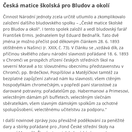
Česká matice školská pro Bludov a okolí
Činnost Národní jednoty zcela určitě utlumilo a zkomplikovalo
založení dalšího bludovského spolku – „České matice školské
pro Bludov a okolí“. I tento spolek založil a vedl bludovský farář
František Ermis. Jednatelem byl Eduard Bednařík. Tato dvě
jména je možno přečíst pod děkovným článkem 28. 6. 1893
otištěném v Našinci (r. XXIX, č. 73). V článku se „vzdává dík, za
příčinou skvělého zdaru národní slavnosti pořádané 18. 6. 1893
v Chromči ve prospěch zřízení českých středních škol na
severní Moravě a to: slovutnému obecnímu představenstvu v
Chromči, pp. Brdečkovi, Pospíšilovi a Matějíčkovi tamtéž za
bezplatné zapůjčení zahrad nám ku slavnosti, všem ctěným
hospodyňkám chromečským, v popředí paní starostové za
darované potraviny, pořadatelům pp. Habermanovi a Primesovi,
velectěným dámám při buffetech, velectěným slečnám
sběratelkám, všem slavným dámským spolkům za ochotné
spolupůsobení, velectěnému učitelstvu za podporu.“
I další novinové zprávy jsou převážně poděkování za peněžité
dary a sbírky pořádané pro „Fond České střední školy na