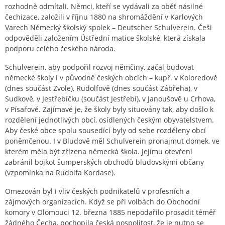
rozhodně odmítali. Němci, kteří se vydávali za oběť násilné
čechizace, založili v říjnu 1880 na shromáždění v Karlových
Varech Německý školský spolek – Deutscher Schulverein. Češi
odpověděli založením Ústřední matice školské, která získala
podporu celého českého národa.
Schulverein, aby podpořil rozvoj němčiny, začal budovat
německé školy i v původně českých obcích – kupř. v Koloredově
(dnes součást Zvole), Rudolfově (dnes součást Zábřeha), v
Sudkově, v Jestřebíčku (součást Jestřebí), v Janoušově u Crhova,
v Písařově. Zajímavé je, že školy byly situovány tak, aby došlo k
rozdělení jednotlivých obcí, osídlených českým obyvatelstvem.
Aby české obce spolu sousedící byly od sebe rozděleny obcí
poněmčenou. I v Bludově měl Schulverein pronajmut domek, ve
kterém měla být zřízena německá škola. Jejímu otevření
zabránil bojkot šumperských obchodů bludovskými občany
(vzpomínka na Rudolfa Kordase).
Omezován byl i vliv českých podnikatelů v profesních a
zájmových organizacích. Když se při volbách do Obchodní
komory v Olomouci 12. března 1885 nepodařilo prosadit téměř
žádného Čecha, pochopila česká pospolitost, že je nutno se