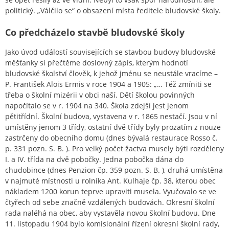
politický. „Válčilo se“ o obsazení místa ředitele bludovské školy.
Co předcházelo stavbě bludovské školy
Jako úvod událostí souvisejících se stavbou budovy bludovské
měšťanky si přečtěme doslovný zápis, kterým hodnotí
bludovské školství člověk, k jehož jménu se neustále vracíme –
P. František Alois Ermis v roce 1904 a 1905: „… Též zmíniti se
třeba o školní mizérii v obci naší. Dětí školou povinných
napočítalo se v r. 1904 na 340. Škola zdejší jest jenom
pětitřídní. Školní budova, vystavena v r. 1865 nestačí. Jsou v ní
umístěny jenom 3 třídy, ostatní dvě třídy byly prozatím z nouze
zastrčeny do obecního domu (dnes bývalá restaurace Rosso č.
p. 331 pozn. S. B. ). Pro velký počet žactva musely býti rozděleny
I. a IV. třída na dvě pobočky. Jedna pobočka dána do
chudobince (dnes Penzion čp. 359 pozn. S. B. ), druhá umístěna
v najmuté místnosti u rolníka Ant. Kulhaje čp. 38, kterou obec
nákladem 1200 korun teprve upraviti musela. Vyučovalo se ve
čtyřech od sebe značně vzdálených budovách. Okresní školní
rada naléhá na obec, aby vystavěla novou školní budovu. Dne
11. listopadu 1904 bylo komisionální řízení okresní školní rady,