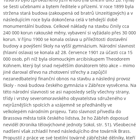
se šesti učebnami a bytem ředitele v přízemí. V roce 1899 byla
stržena stará budova (zakoupená od bratrů Unzeitigových) a v
následujícím roce byla dokončena celá v tehdejší době
monumentální budova. Celkové náklady na stavbu činily cca
240 000 korun rakouské měny, vybavení si vyžádalo přes 30 000
korun. V říjnu 1900 se konala oslava u příležitosti dostavění
budovy a povýšení školy na vyšší gymnázium. Národní slavnost
(hlavní oslava) se konala až 28. července 1901 za účasti cca 15
000 osob, při níž byla olomouckým arcibiskupem Theodorem
Kohnem, který byl snad největším donátorem této akce – mimo
jiné daroval dřevo na zhotovení střechy a zapůjčil
nezanedbatelný finanční obnos na stavbu a následný provoz
školy - nová budova českého gymnázia v Zábřeze vysvěcena. Na
této národní slavnosti se asi naposledy sešly všechny strany,
třídy i vrstvy severomoravského obyvatelstva sdruženého v
nejrůznějších spolcích a vzájemně se předháněly ve
velkolepém národním projevu. Tato slavnost přivedla do
Brassova města tolik českého lidstva, že ho Zábřeh doposud
neviděl (Kronika tělovýchovné jednoty Sokol, str. 51). Všeobecné
nadšení však zchladil hned následujícího dne továrník Brass.
Propustil z práce ve své textilní továrně zábřežské dělníky, kteří