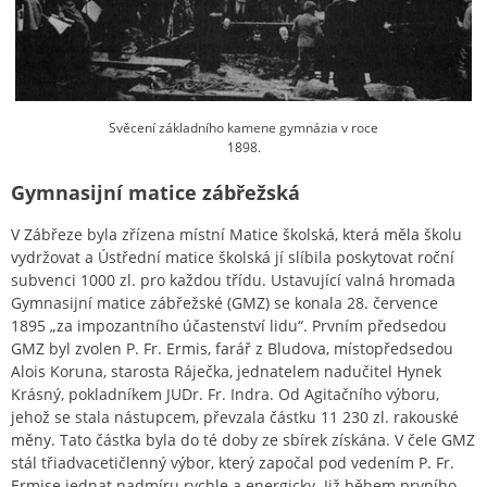
Svěcení základního kamene gymnázia v roce
1898.
Gymnasijní matice zábřežská
V Zábřeze byla zřízena místní Matice školská, která měla školu
vydržovat a Ústřední matice školská jí slíbila poskytovat roční
subvenci 1000 zl. pro každou třídu. Ustavující valná hromada
Gymnasijní matice zábřežské (GMZ) se konala 28. července
1895 „za impozantního účastenství lidu“. Prvním předsedou
GMZ byl zvolen P. Fr. Ermis, farář z Bludova, místopředsedou
Alois Koruna, starosta Ráječka, jednatelem nadučitel Hynek
Krásný, pokladníkem JUDr. Fr. Indra. Od Agitačního výboru,
jehož se stala nástupcem, převzala částku 11 230 zl. rakouské
měny. Tato částka byla do té doby ze sbírek získána. V čele GMZ
stál třiadvacetičlenný výbor, který započal pod vedením P. Fr.
Ermise jednat nadmíru rychle a energicky. Již během prvního