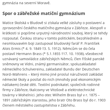
gymnázia na severní Moravě.
Spor o zábřežské matiční gymnázium
Matice školská v Bludově si získala velké zásluhy o postavení a
zprovoznění českého matičního gymnázia v Zábřeze. Alespoň v
krátkosti si popišme urputný národnostní souboj, který se tehdy
rozpoutal. Českou stranu v tomto politickém, bezohledném a
nesmlouvavém boji zastupoval bludovský farář P. František
Alois Ermis (* 4. 9. 1849 †3. 5. 1912). Němcům se do čela
postavil Hermann Brass (* 5.1.1855 †17. 10. 1938), všeobecně
uznávaný samovládce zábřežských Němců, člen říšské panské
sněmovny ve Vídni, známý germanisátor, spoluzakladatel
německého Schulvereinu, zakladatel Bundu der Deutschen
Nord–Mährens – který mimo jiné proslul náruživostí zakládat
německé školy a posílat do nich (mnohdy pod ekonomickým
nátlakem) české děti. Textilní podnikatel, společník rodinné
firmy v Zábřeze, tkalcovny ve Vitošově a elektrotechnické
továrny v Mohelnici. Jeho otec Wilhelm Brass byl v r. 1875 –
1891 zábřežským starostou, jeho bratr Oto Brass byl do r. 1903
členem městského zastupitelstva v Zábřehu.