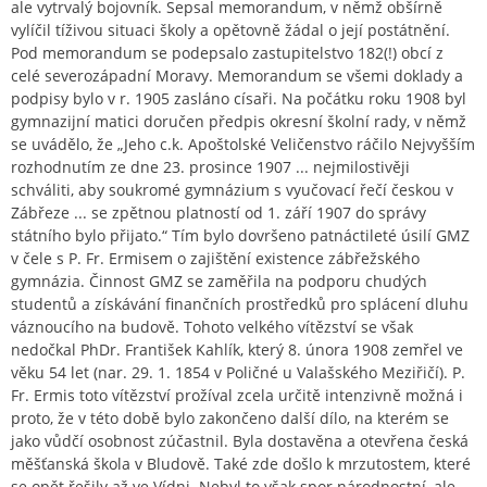
ale vytrvalý bojovník. Sepsal memorandum, v němž obšírně
vylíčil tíživou situaci školy a opětovně žádal o její postátnění.
Pod memorandum se podepsalo zastupitelstvo 182(!) obcí z
celé severozápadní Moravy. Memorandum se všemi doklady a
podpisy bylo v r. 1905 zasláno císaři. Na počátku roku 1908 byl
gymnazijní matici doručen předpis okresní školní rady, v němž
se uvádělo, že „Jeho c.k. Apoštolské Veličenstvo ráčilo Nejvyšším
rozhodnutím ze dne 23. prosince 1907 ... nejmilostivěji
schváliti, aby soukromé gymnázium s vyučovací řečí českou v
Zábřeze ... se zpětnou platností od 1. září 1907 do správy
státního bylo přijato.“ Tím bylo dovršeno patnáctileté úsilí GMZ
v čele s P. Fr. Ermisem o zajištění existence zábřežského
gymnázia. Činnost GMZ se zaměřila na podporu chudých
studentů a získávání finančních prostředků pro splácení dluhu
váznoucího na budově. Tohoto velkého vítězství se však
nedočkal PhDr. František Kahlík, který 8. února 1908 zemřel ve
věku 54 let (nar. 29. 1. 1854 v Poličné u Valašského Meziřičí). P.
Fr. Ermis toto vítězství prožíval zcela určitě intenzivně možná i
proto, že v této době bylo zakončeno další dílo, na kterém se
jako vůdčí osobnost zúčastnil. Byla dostavěna a otevřena česká
měšťanská škola v Bludově. Také zde došlo k mrzutostem, které
se opět řešily až ve Vídni. Nebyl to však spor národnostní, ale