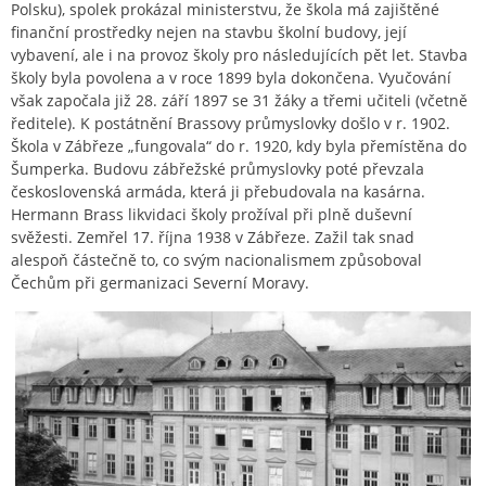
Polsku), spolek prokázal ministerstvu, že škola má zajištěné
finanční prostředky nejen na stavbu školní budovy, její
vybavení, ale i na provoz školy pro následujících pět let. Stavba
školy byla povolena a v roce 1899 byla dokončena. Vyučování
však započala již 28. září 1897 se 31 žáky a třemi učiteli (včetně
ředitele). K postátnění Brassovy průmyslovky došlo v r. 1902.
Škola v Zábřeze „fungovala“ do r. 1920, kdy byla přemístěna do
Šumperka. Budovu zábřežské průmyslovky poté převzala
československá armáda, která ji přebudovala na kasárna.
Hermann Brass likvidaci školy prožíval při plně duševní
svěžesti. Zemřel 17. října 1938 v Zábřeze. Zažil tak snad
alespoň částečně to, co svým nacionalismem způsoboval
Čechům při germanizaci Severní Moravy.