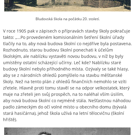
Bludovská škola na počátku 20. století.
V roce 1905 pak v zápisech o přípravách stavby školy pokračuje
takto: „…Po provedeném komisionálním šetření školní úřady
tlačily na to, aby nová budova školní co nejdříve byla postavena.
Rozhodnuto, starou budovu školní ponechati k účelům
školským, ale nablízku vystavěti novou budovu, v níž by byly
umístěny ostatní scházející učírny. Leč kde? Nablízku staré
budovy školní nebylo příhodného místa. Ozývaly se také hlasy,
aby se z národních ohledů pomýšlelo na stavbu měšťanské
školy. Než na tento plán z ohledů finančních nemohlo se vzíti
zřetele. Hlavně proti tomu stavěl se na odpor velkostatek, který
maje na zřeteli jen svůj prospěch, na to naléhal vším úsilím,
aby nová budova školní co nejméně stála. Nešťastnou náhodou
padlo zámeckým do očí volné místo u obecního domu (bývalá
stará hasičárna), jehož škola užívá na letní tělocvičnu (školní
hřiště).