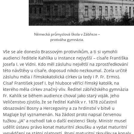
Německá průmyslová škola v Zábřeze –
protiváha gymnázia.
Vše se ale doneslo Brassovým protivníkům, a ti si vymohli
audienci ředitele Kahlíka u instance nejvyšší – císaře Františka
Josefa I. ve Vídni. Kdo měl zásluhu největší na zprostředkování
této návštěvy u císaře, doposud nikdo nezkoumal. Zcela určitě
zásluhu měla i římskokatolická církev (a tedy i P. Fr. Ermis).
Císař František Josef I. byl hluboce věřící římský katolík, na
kterého měla církev značný vliv. Ředitel zábřežského gymnázia
Fr. Kahlík se během audience choval jako starý voják. Jeho
Veličenstvo zjistilo, že se ředitel Kahlík v r. 1878 zúčastnil
obsazování Bosny a Hercegoviny a za hrdinství v bitvě u
Maglaje byl vyznamenán. Na žádost proto napsal červenou
tužkou „JA“ a rozhodl tak o další existenci školy. Ministr musel
udělit ústavu právo konat maturitní zkoušku a vydat maturitní
vysvědčení se státní platností. První maturitní zkoušky se konaly