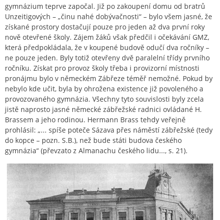
gymnázium teprve započal. Již po zakoupení domu od bratrů
Unzeitigových – „činu nahé dobývačnosti“ – bylo všem jasné, že
získané prostory dostačují pouze pro jeden až dva první roky
nově otevřené školy. Zájem žáků však předčil i očekávání GMZ,
která předpokládala, že v koupené budově odučí dva ročníky –
ne pouze jeden. Byly totiž otevřeny dvě paralelní třídy prvního
ročníku. Získat pro provoz školy třeba i provizorní místnosti
pronájmu bylo v německém Zábřeze téměř nemožné. Pokud by
nebylo kde učit, byla by ohrožena existence již povoleného a
provozovaného gymnázia. Všechny tyto souvislosti byly zcela
jistě naprosto jasné německé zábřežské radnici ovládané H.
Brassem a jeho rodinou. Hermann Brass tehdy veřejně
prohlásil: „... spíše poteče Sázava přes náměstí zábřežské (tedy
do kopce – pozn. S.B.), než bude státi budova českého
gymnázia“ (převzato z Almanachu českého lidu..., s. 21).