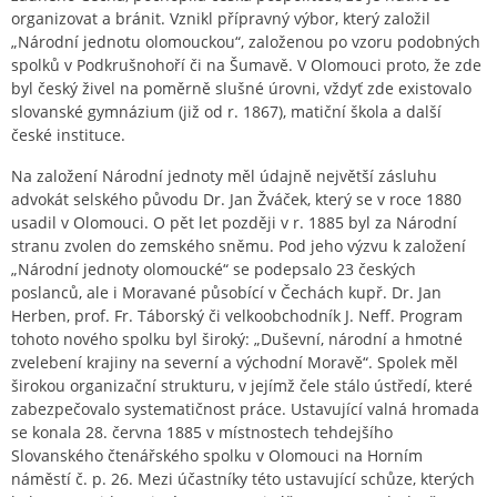
organizovat a bránit. Vznikl přípravný výbor, který založil
„Národní jednotu olomouckou“, založenou po vzoru podobných
spolků v Podkrušnohoří či na Šumavě. V Olomouci proto, že zde
byl český živel na poměrně slušné úrovni, vždyť zde existovalo
slovanské gymnázium (již od r. 1867), matiční škola a další
české instituce.
Na založení Národní jednoty měl údajně největší zásluhu
advokát selského původu Dr. Jan Žváček, který se v roce 1880
usadil v Olomouci. O pět let později v r. 1885 byl za Národní
stranu zvolen do zemského sněmu. Pod jeho výzvu k založení
„Národní jednoty olomoucké“ se podepsalo 23 českých
poslanců, ale i Moravané působící v Čechách kupř. Dr. Jan
Herben, prof. Fr. Táborský či velkoobchodník J. Neff. Program
tohoto nového spolku byl široký: „Duševní, národní a hmotné
zvelebení krajiny na severní a východní Moravě“. Spolek měl
širokou organizační strukturu, v jejímž čele stálo ústředí, které
zabezpečovalo systematičnost práce. Ustavující valná hromada
se konala 28. června 1885 v místnostech tehdejšího
Slovanského čtenářského spolku v Olomouci na Horním
náměstí č. p. 26. Mezi účastníky této ustavující schůze, kterých