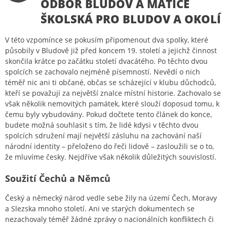
ODBOR BLUDOV A MATICE
ŠKOLSKÁ PRO BLUDOV A OKOLÍ
V této vzpomínce se pokusím připomenout dva spolky, které
působily v Bludově již před koncem 19. století a jejichž činnost
skončila krátce po začátku století dvacátého. Po těchto dvou
spolcích se zachovalo nejméně písemností. Nevědí o nich
téměř nic ani ti občané, občas se scházející v klubu důchodců,
kteří se považují za největší znalce místní historie. Zachovalo se
však několik nemovitých památek, které slouží doposud tomu, k
čemu byly vybudovány. Pokud dočtete tento článek do konce,
budete možná souhlasit s tím, že lidé kdysi v těchto dvou
spolcích sdružení mají největší zásluhu na zachování naší
národní identity – přeloženo do řeči lidově – zasloužili se o to,
že mluvíme česky. Nejdříve však několik důležitých souvislostí.
Soužití Čechů a Němců
Český a německý národ vedle sebe žily na území Čech, Moravy
a Slezska mnoho století. Ani ve starých dokumentech se
nezachovaly téměř žádné zprávy o nacionálních konfliktech či