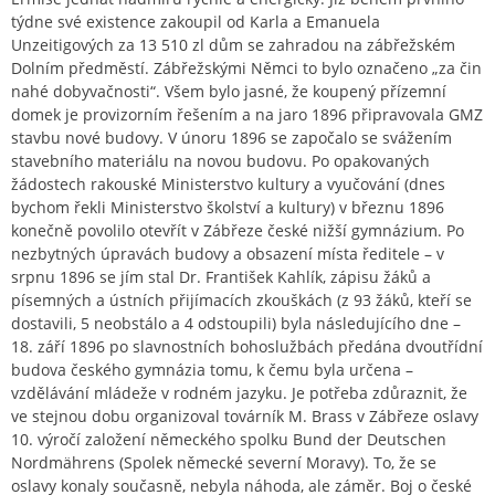
týdne své existence zakoupil od Karla a Emanuela
Unzeitigových za 13 510 zl dům se zahradou na zábřežském
Dolním předměstí. Zábřežskými Němci to bylo označeno „za čin
nahé dobyvačnosti“. Všem bylo jasné, že koupený přízemní
domek je provizorním řešením a na jaro 1896 připravovala GMZ
stavbu nové budovy. V únoru 1896 se započalo se svážením
stavebního materiálu na novou budovu. Po opakovaných
žádostech rakouské Ministerstvo kultury a vyučování (dnes
bychom řekli Ministerstvo školství a kultury) v březnu 1896
konečně povolilo otevřít v Zábřeze české nižší gymnázium. Po
nezbytných úpravách budovy a obsazení místa ředitele – v
srpnu 1896 se jím stal Dr. František Kahlík, zápisu žáků a
písemných a ústních přijímacích zkouškách (z 93 žáků, kteří se
dostavili, 5 neobstálo a 4 odstoupili) byla následujícího dne –
18. září 1896 po slavnostních bohoslužbách předána dvoutřídní
budova českého gymnázia tomu, k čemu byla určena –
vzdělávání mládeže v rodném jazyku. Je potřeba zdůraznit, že
ve stejnou dobu organizoval továrník M. Brass v Zábřeze oslavy
10. výročí založení německého spolku Bund der Deutschen
Nordmährens (Spolek německé severní Moravy). To, že se
oslavy konaly současně, nebyla náhoda, ale záměr. Boj o české