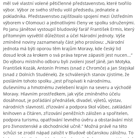
měl své vlastní volené pětičlenné představenstvo, které tvořilo
výbor. Výbor ze svého středu volil předsedu, jednatele a
pokladníka. Představenstvo zajišťovalo spojení mezi Ústředním
výborem v Olomouci a jednotlivými členy ve spolku sdruženými.
Po Janu Jánětovi vystoupil bludovský farář František Ermis, který
přítomným vysvětlil důležitost a účel Národní jednoty. Výše
zmíněné noviny zaznamenaly část jeho proslovu: „Národní
jednota má býti oporou těm krajům Moravy, kde český lid
dosud krok za krokem o svá práva teprve zápasiti jest nucen...“
Do výboru místního odboru byli zvoleni Josef Jáně, Jan Motyka,
František Kozák, Antonín Primes (snad z Chromče) a Jan Stejskal
(snad z Dolních Studének). Ze schválených stanov zjistíme, že
posláním tohoto spolku „jest přispívati k národnímu,
duševnímu a hmotnému zvelebení krajin na severu a východě
Moravy. Hlavním prostředkem, jak výše zmíněného účelu
dosáhnout, je pořádání přednášek, divadel, výletů, výstav,
národních slavností, zřizování a podpora škol vůbec, zakládání
knihoven a čítáren, zřizování peněžních záložen a spořitelen,
podpora turismu, opatřování levného úvěru a obstarávání míst
pro živnostenské a obchodnické učně.“ Možná právě na této
schůzi se zrodil nápad založit v Bludově občanskou záložnu. To