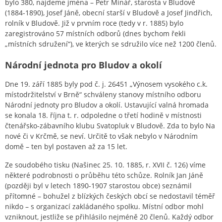
bylo 380, najdeme jména – Petr Minář, starosta v Bludově
(1884-1890), Josef Jáně, obecní starší v Bludově a Josef Jindřich,
rolník v Bludově. Již v prvním roce (tedy v r. 1885) bylo
zaregistrováno 57 místních odborů (dnes bychom řekli
„místních sdružení“), ve kterých se sdružilo více než 1200 členů.
Národní jednota pro Bludov a okolí
Dne 19. září 1885 byly pod č. j. 26451 „Výnosem vysokého c.k.
místodržitelství v Brně“ schváleny stanovy místního odboru
Národní jednoty pro Bludov a okolí. Ustavující valná hromada
se konala 18. října t. r. odpoledne o třetí hodině v místnosti
čtenářsko-zábavního klubu Svatopluk v Bludově. Zda to bylo Na
nové či v Krčmě, se neví. Určitě to však nebylo v Národním
domě – ten byl postaven až za 15 let.
Ze soudobého tisku (Našinec 25. 10. 1885, r. XVII č. 126) víme
některé podrobnosti o průběhu této schůze. Rolník Jan Jáně
(později byl v letech 1890-1907 starostou obce) seznámil
přítomné – bohužel z blízkých českých obcí se nedostavil téměř
nikdo – s organizací zakládaného spolku. Místní odbor mohl
vzniknout, jestliže se přihlásilo nejméně 20 členů. Každý odbor