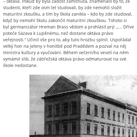
– oktáva. Pokud by byla žádost zamítnuta, znamenalo by to, že
studenti, kteří zde osm let studovali, by zde nemohli složit
maturitní zkoušku, a tím by škola zanikla – kdo by zde studoval,
když by nemohl školu zakončit maturitní zkouškou. Tohoto si
byl germanizátor Hreman Brass vědom a prohlásil prý: „... Dříve
poteče Sázava k Lupěnému, než dostane oktáva právo
veřejnosti.“ Učinil vše pro to, aby tuto hrozbu splnil. Uspořádal
velký hon na jeleny v honitbě pod Pradědem a pozval na něj
ministra kultury a vyučování. Během večerního veselí na něm
vymámil slib, že zábřežská oktáva právo odmaturovat na své
škole nedostane.