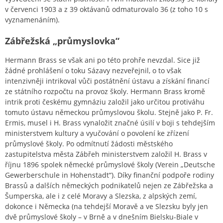
v červenci 1903 a z 39 oktávanů odmaturovalo 36 (z toho 10 s
vyznamenáním).
Zábřežská „průmyslovka“
Hermann Brass se však ani po této prohře nevzdal. Sice již
žádné prohlášení o toku Sázavy nezveřejnil, o to však
intenzivněji intrikoval vůči postátnění ústavu a získání financí
ze státního rozpočtu na provoz školy. Hermann Brass kromě
intrik proti českému gymnáziu založil jako určitou protiváhu
tomuto ústavu německou průmyslovou školu. Stejně jako P. Fr.
Ermis, musel i H. Brass vynaložit značné úsilí v boji s tehdejším
ministerstvem kultury a vyučování o povolení ke zřízení
průmyslové školy. Po odmítnutí žádosti městského
zastupitelstva města Zábřeh ministerstvem založil H. Brass v
říjnu 1896 spolek německé průmyslové školy (Verein „Deutsche
Gewerberschule in Hohenstadt“). Díky finanční podpoře rodiny
Brassů a dalších německých podnikatelů nejen ze Zábřežska a
Šumperska, ale i z celé Moravy a Slezska, z alpských zemí,
dokonce i Německa (na tehdejší Moravě a ve Slezsku byly jen
dvě průmyslové školy – v Brně a v dnešním Bielsku-Biale v