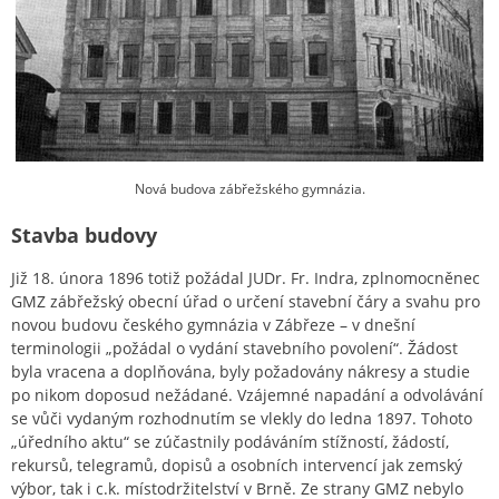
Nová budova zábřežského gymnázia.
Stavba budovy
Již 18. února 1896 totiž požádal JUDr. Fr. Indra, zplnomocněnec
GMZ zábřežský obecní úřad o určení stavební čáry a svahu pro
novou budovu českého gymnázia v Zábřeze – v dnešní
terminologii „požádal o vydání stavebního povolení“. Žádost
byla vracena a doplňována, byly požadovány nákresy a studie
po nikom doposud nežádané. Vzájemné napadání a odvolávání
se vůči vydaným rozhodnutím se vlekly do ledna 1897. Tohoto
„úředního aktu“ se zúčastnily podáváním stížností, žádostí,
rekursů, telegramů, dopisů a osobních intervencí jak zemský
výbor, tak i c.k. místodržitelství v Brně. Ze strany GMZ nebylo