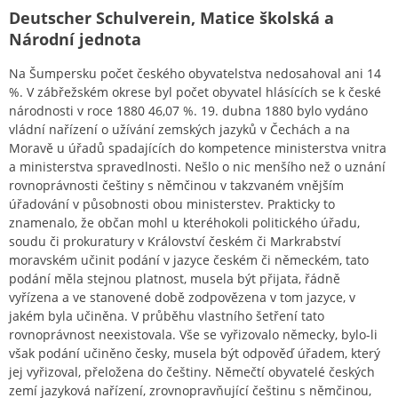
Deutscher Schulverein, Matice školská a
Národní jednota
Na Šumpersku počet českého obyvatelstva nedosahoval ani 14
%. V zábřežském okrese byl počet obyvatel hlásících se k české
národnosti v roce 1880 46,07 %. 19. dubna 1880 bylo vydáno
vládní nařízení o užívání zemských jazyků v Čechách a na
Moravě u úřadů spadajících do kompetence ministerstva vnitra
a ministerstva spravedlnosti. Nešlo o nic menšího než o uznání
rovnoprávnosti češtiny s němčinou v takzvaném vnějším
úřadování v působnosti obou ministerstev. Prakticky to
znamenalo, že občan mohl u kteréhokoli politického úřadu,
soudu či prokuratury v Království českém či Markrabství
moravském učinit podání v jazyce českém či německém, tato
podání měla stejnou platnost, musela být přijata, řádně
vyřízena a ve stanovené době zodpovězena v tom jazyce, v
jakém byla učiněna. V průběhu vlastního šetření tato
rovnoprávnost neexistovala. Vše se vyřizovalo německy, bylo-li
však podání učiněno česky, musela být odpověď úřadem, který
jej vyřizoval, přeložena do češtiny. Němečtí obyvatelé českých
zemí jazyková nařízení, zrovnopravňující češtinu s němčinou,