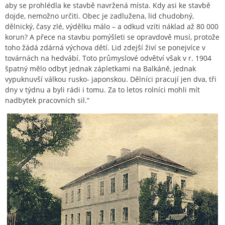
aby se prohlédla ke stavbě navržená místa. Kdy asi ke stavbě
dojde, nemožno určiti. Obec je zadlužena, lid chudobný,
dělnický, časy zlé, výdělku málo – a odkud vzíti náklad až 80 000
korun? A přece na stavbu pomýšleti se opravdově musí, protože
toho žádá zdárná výchova dětí. Lid zdejší živí se ponejvíce v
továrnách na hedvábí. Toto průmyslové odvětví však v r. 1904
špatný mělo odbyt jednak zápletkami na Balkáně, jednak
vypuknuvší válkou rusko- japonskou. Dělníci pracují jen dva, tři
dny v týdnu a byli rádi i tomu. Za to letos rolníci mohli mít
nadbytek pracovních sil.“