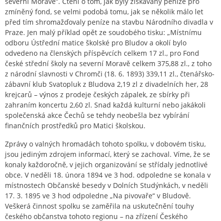
severní Moravě“. Čtení o tom, jak byly získávány peníze pro
zmíněný fond, se velmi podobá tomu, jak se několik málo let
před tím shromažďovaly peníze na stavbu Národního divadla v
Praze. Jen malý příklad opět ze soudobého tisku: „Místnímu
odboru Ústřední matice školské pro Bludov a okolí bylo
odvedeno na členských příspěvcích celkem 17 zl., pro Fond
české střední školy na severní Moravě celkem 375,88 zl., z toho
z národní slavnosti v Chromči (18. 6. 1893) 339,11 zl., čtenářsko-
zábavní klub Svatopluk z Bludova 2,19 zl z divadelních her, 28
krejcarů – výnos z prodeje českých zápalek, ze sbírky při
zahraním koncertu 2,60 zl. Snad každá kulturní nebo jakákoli
společenská akce Čechů se tehdy neobešla bez vybírání
finančních prostředků pro Matici školskou.
Zprávy o valných hromadách tohoto spolku, v dobovém tisku,
jsou jediným zdrojem informací, který se zachoval. Víme, že se
konaly každoročně, v jejich organizování se střídaly jednotlivé
obce. V neděli 18. února 1894 ve 3 hod. odpoledne se konala v
místnostech Občanské besedy v Dolních Studýnkách, v neděli
17. 3. 1895 ve 3 hod odpoledne „Na pivovaře“ v Bludově.
Veškerá činnost spolku se zaměřila na uskutečnění touhy
českého občanstva tohoto regionu – na zřízení Českého