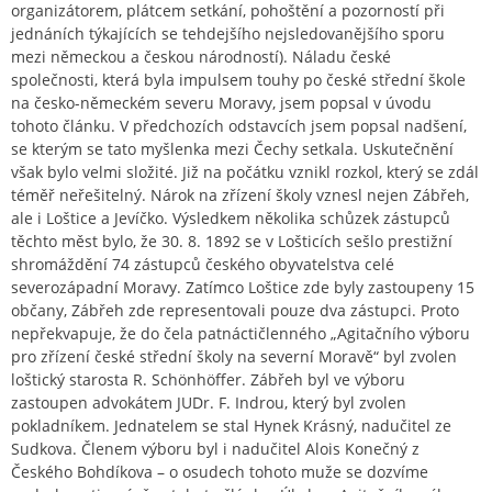
organizátorem, plátcem setkání, pohoštění a pozorností při
jednáních týkajících se tehdejšího nejsledovanějšího sporu
mezi německou a českou národností). Náladu české
společnosti, která byla impulsem touhy po české střední škole
na česko-německém severu Moravy, jsem popsal v úvodu
tohoto článku. V předchozích odstavcích jsem popsal nadšení,
se kterým se tato myšlenka mezi Čechy setkala. Uskutečnění
však bylo velmi složité. Již na počátku vznikl rozkol, který se zdál
téměř neřešitelný. Nárok na zřízení školy vznesl nejen Zábřeh,
ale i Loštice a Jevíčko. Výsledkem několika schůzek zástupců
těchto měst bylo, že 30. 8. 1892 se v Lošticích sešlo prestižní
shromáždění 74 zástupců českého obyvatelstva celé
severozápadní Moravy. Zatímco Loštice zde byly zastoupeny 15
občany, Zábřeh zde representovali pouze dva zástupci. Proto
nepřekvapuje, že do čela patnáctičlenného „Agitačního výboru
pro zřízení české střední školy na severní Moravě“ byl zvolen
loštický starosta R. Schönhöffer. Zábřeh byl ve výboru
zastoupen advokátem JUDr. F. Indrou, který byl zvolen
pokladníkem. Jednatelem se stal Hynek Krásný, nadučitel ze
Sudkova. Členem výboru byl i nadučitel Alois Konečný z
Českého Bohdíkova – o osudech tohoto muže se dozvíme