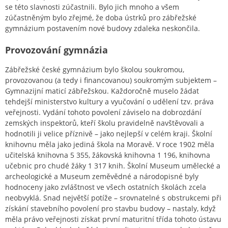
se této slavnosti zúčastnili. Bylo jich mnoho a všem
zúčastněným bylo zřejmé, že doba ústrků pro zábřežské
gymnázium postavením nové budovy zdaleka neskončila.
Provozování gymnázia
Zábřežské české gymnázium bylo školou soukromou,
provozovanou (a tedy i financovanou) soukromým subjektem –
Gymnazijní maticí zábřežskou. Každoročně muselo žádat
tehdejší ministerstvo kultury a vyučování o udělení tzv. práva
veřejnosti. Vydání tohoto povolení záviselo na dobrozdání
zemských inspektorů, kteří školu pravidelně navštěvovali a
hodnotili ji velice příznivě – jako nejlepší v celém kraji. Školní
knihovnu měla jako jediná škola na Moravě. V roce 1902 měla
učitelská knihovna 5 355, žákovská knihovna 1 196, knihovna
učebnic pro chudé žáky 1 317 knih. Školní Museum umělecké a
archeologické a Museum zeměvědné a národopisné byly
hodnoceny jako zvláštnost ve všech ostatních školách zcela
neobvyklá. Snad největší potíže – srovnatelné s obstrukcemi při
získání stavebního povolení pro stavbu budovy – nastaly, když
měla právo veřejnosti získat první maturitní třída tohoto ústavu