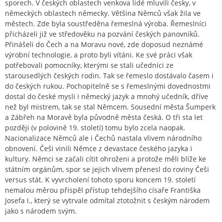
sporech. V českých oblastech venkova lidé mluvili česky, v
německých oblastech německy. Většina Němců však žila ve
městech. Zde byla soustředěna řemeslná výroba. Řemeslníci
přicházeli již ve středověku na pozvání českých panovníků.
Přinášeli do Čech a na Moravu nové, zde doposud neznámé
výrobní technologie, a proto byli vítáni. Ke své práci však
potřebovali pomocníky, kterými se stali učedníci ze
starousedlých českých rodin. Tak se řemeslo dostávalo časem i
do českých rukou. Pochopitelně se s řemeslnými dovednostmi
dostal do české mysli i německý jazyk a mnohý učedník, dříve
než byl mistrem, tak se stal Němcem. Sousední města Šumperk
a Zábřeh na Moravě byla původně města česká. O tři sta let
později (v polovině 19. století) tomu bylo zcela naopak.
Nacionalizace Němců ale i Čechů nastala vlivem národního
obnovení. Češi vinili Němce z devastace českého jazyka i
kultury. Němci se začali cítit ohroženi a protože měli blíže ke
státním orgánům, spor se jejich vlivem přenesl do roviny Češi
versus stát. K vyvrcholení tohoto sporu koncem 19. století
nemalou měrou přispěl přístup tehdejšího císaře Františka
Josefa I., který se vytrvale odmítal ztotožnit s českým národem
jako s národem svým.