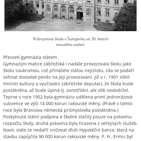
Průmyslová škola v Šumperku ve 30. letech
minulého století.
Převzetí gymnázia státem
Gymnazijní matice zábřežská i nadále provozovala školu jako
školu soukromou, což přinášelo stálou nejistotu, zda se podaří
sehnat dostatek peněz na její provozování. Již v r. 1901 slíbil
ministr kultury a vyučování zábřežské deputaci, že škola bude
postátněna, až bude úplná tj. osmitřídní, ale slib nedodržel.
Teprve v roce 1902 byla gymnáziu udělena první jednorázová
subvence ve výši 14 000 korun rakouské měny. (Právě v tomto
roce byla Brassova německá průmyslovka postátněna.)
Poskytnutá státní podpora a školné stačily pouze na polovinu
rozpočtu školy, druhá polovina byla hrazena z veřejných služeb.
Navíc stále se nedařil snižovat dluh Hypotéční bance, která na
stavbu zapůjčila 90 000 korun rakouské měny. P. Fr. Ermis byl