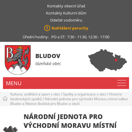
Kontakty obecní úřad
Kontakty Kulturní dům
Odečet vodoměru
Nahlášení poruchy
Úřední hodiny: PO a ST: 7:30 - 11:30, 12:30 - 17:00
BLUDOV
lázeňská obec
MENU
Kultura, vzdělání a sport v obci
/
Spolky a organizace v obci
/
Historie
bludovských spolků
/
Národní jednota pro východní Moravu místní odbor
Bludov a Matice školská pro Bludov a okolí
NÁRODNÍ JEDNOTA PRO
VÝCHODNÍ MORAVU MÍSTNÍ