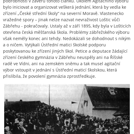
podrobnosti v závěru tohoto článku. Úkolem Agitačního výboru
bylo iniciovat a organizovat veškerá jednání, která by vedla ke
zřízení „České střední školy“ na severní Moravě. Vlastenecko
vražedné spory – jinak nelze nazvat nevraživost Loštic vůči
Zábřehu - pokračovaly. Ustaly až v září 1895, kdy byla v Lošticích
otevřena česká měšťanská škola. Problémy zábřežského výboru
však neměly konec ani tehdy. Nedokázali se dohodnout s nikým
a o ničem. Vytýkali Ústřední matici školské podporu
poskytovanou ke zřízení jiných škol. Petice a deputace žádající
zřízení českého gymnázia v Zábřehu neuspěly ani na Říšské
radě ve Vídni, ani na zemském sněmu a tak musel agitační
výbor vstoupit v jednání s Ústřední maticí školskou, která
přislíbila, že povolení gymnázia zprostředkuje.