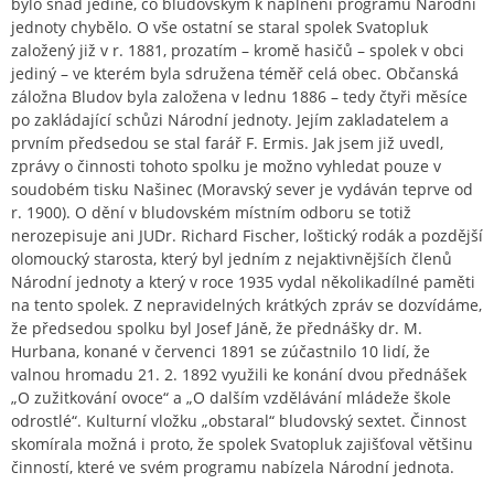
bylo snad jediné, co bludovským k naplnění programu Národní
jednoty chybělo. O vše ostatní se staral spolek Svatopluk
založený již v r. 1881, prozatím – kromě hasičů – spolek v obci
jediný – ve kterém byla sdružena téměř celá obec. Občanská
záložna Bludov byla založena v lednu 1886 – tedy čtyři měsíce
po zakládající schůzi Národní jednoty. Jejím zakladatelem a
prvním předsedou se stal farář F. Ermis. Jak jsem již uvedl,
zprávy o činnosti tohoto spolku je možno vyhledat pouze v
soudobém tisku Našinec (Moravský sever je vydáván teprve od
r. 1900). O dění v bludovském místním odboru se totiž
nerozepisuje ani JUDr. Richard Fischer, loštický rodák a pozdější
olomoucký starosta, který byl jedním z nejaktivnějších členů
Národní jednoty a který v roce 1935 vydal několikadílné paměti
na tento spolek. Z nepravidelných krátkých zpráv se dozvídáme,
že předsedou spolku byl Josef Jáně, že přednášky dr. M.
Hurbana, konané v červenci 1891 se zúčastnilo 10 lidí, že
valnou hromadu 21. 2. 1892 využili ke konání dvou přednášek
„O zužitkování ovoce“ a „O dalším vzdělávání mládeže škole
odrostlé“. Kulturní vložku „obstaral“ bludovský sextet. Činnost
skomírala možná i proto, že spolek Svatopluk zajišťoval většinu
činností, které ve svém programu nabízela Národní jednota.