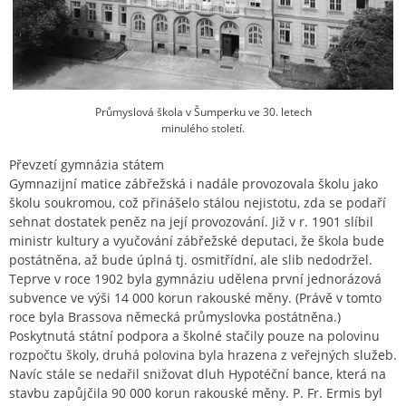
Průmyslová škola v Šumperku ve 30. letech
minulého století.
Převzetí gymnázia státem
Gymnazijní matice zábřežská i nadále provozovala školu jako
školu soukromou, což přinášelo stálou nejistotu, zda se podaří
sehnat dostatek peněz na její provozování. Již v r. 1901 slíbil
ministr kultury a vyučování zábřežské deputaci, že škola bude
postátněna, až bude úplná tj. osmitřídní, ale slib nedodržel.
Teprve v roce 1902 byla gymnáziu udělena první jednorázová
subvence ve výši 14 000 korun rakouské měny. (Právě v tomto
roce byla Brassova německá průmyslovka postátněna.)
Poskytnutá státní podpora a školné stačily pouze na polovinu
rozpočtu školy, druhá polovina byla hrazena z veřejných služeb.
Navíc stále se nedařil snižovat dluh Hypotéční bance, která na
stavbu zapůjčila 90 000 korun rakouské měny. P. Fr. Ermis byl