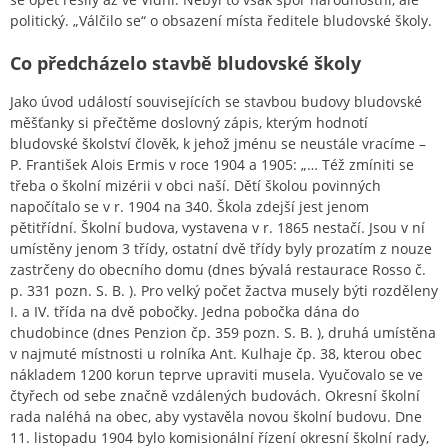
politický. „Válčilo se“ o obsazení místa ředitele bludovské školy.
Co předcházelo stavbě bludovské školy
Jako úvod událostí souvisejících se stavbou budovy bludovské
měšťanky si přečtěme doslovný zápis, kterým hodnotí
bludovské školství člověk, k jehož jménu se neustále vracíme –
P. František Alois Ermis v roce 1904 a 1905: „… Též zmíniti se
třeba o školní mizérii v obci naší. Dětí školou povinných
napočítalo se v r. 1904 na 340. Škola zdejší jest jenom
pětitřídní. Školní budova, vystavena v r. 1865 nestačí. Jsou v ní
umístěny jenom 3 třídy, ostatní dvě třídy byly prozatím z nouze
zastrčeny do obecního domu (dnes bývalá restaurace Rosso č.
p. 331 pozn. S. B. ). Pro velký počet žactva musely býti rozděleny
I. a IV. třída na dvě pobočky. Jedna pobočka dána do
chudobince (dnes Penzion čp. 359 pozn. S. B. ), druhá umístěna
v najmuté místnosti u rolníka Ant. Kulhaje čp. 38, kterou obec
nákladem 1200 korun teprve upraviti musela. Vyučovalo se ve
čtyřech od sebe značně vzdálených budovách. Okresní školní
rada naléhá na obec, aby vystavěla novou školní budovu. Dne
11. listopadu 1904 bylo komisionální řízení okresní školní rady,