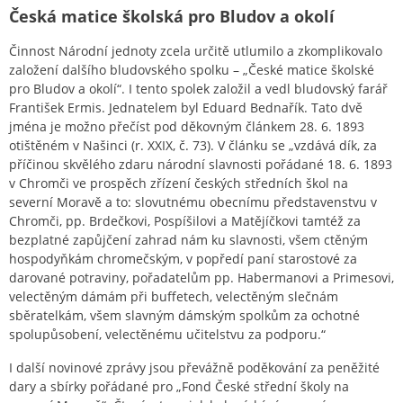
Česká matice školská pro Bludov a okolí
Činnost Národní jednoty zcela určitě utlumilo a zkomplikovalo
založení dalšího bludovského spolku – „České matice školské
pro Bludov a okolí“. I tento spolek založil a vedl bludovský farář
František Ermis. Jednatelem byl Eduard Bednařík. Tato dvě
jména je možno přečíst pod děkovným článkem 28. 6. 1893
otištěném v Našinci (r. XXIX, č. 73). V článku se „vzdává dík, za
příčinou skvělého zdaru národní slavnosti pořádané 18. 6. 1893
v Chromči ve prospěch zřízení českých středních škol na
severní Moravě a to: slovutnému obecnímu představenstvu v
Chromči, pp. Brdečkovi, Pospíšilovi a Matějíčkovi tamtéž za
bezplatné zapůjčení zahrad nám ku slavnosti, všem ctěným
hospodyňkám chromečským, v popředí paní starostové za
darované potraviny, pořadatelům pp. Habermanovi a Primesovi,
velectěným dámám při buffetech, velectěným slečnám
sběratelkám, všem slavným dámským spolkům za ochotné
spolupůsobení, velectěnému učitelstvu za podporu.“
I další novinové zprávy jsou převážně poděkování za peněžité
dary a sbírky pořádané pro „Fond České střední školy na