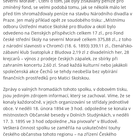
severní Moravě“. Čtení o tom, jak byly získávány peníze pro
zmíněný fond, se velmi podobá tomu, jak se několik málo let
před tím shromažďovaly peníze na stavbu Národního divadla v
Praze. Jen malý příklad opět ze soudobého tisku: „Místnímu
odboru Ústřední matice školské pro Bludov a okolí bylo
odvedeno na členských příspěvcích celkem 17 zl., pro Fond
české střední školy na severní Moravě celkem 375,88 zl., z toho
z národní slavnosti v Chromči (18. 6. 1893) 339,11 zl., čtenářsko-
zábavní klub Svatopluk z Bludova 2,19 zl z divadelních her, 28
krejcarů – výnos z prodeje českých zápalek, ze sbírky při
zahraním koncertu 2,60 zl. Snad každá kulturní nebo jakákoli
společenská akce Čechů se tehdy neobešla bez vybírání
finančních prostředků pro Matici školskou.
Zprávy o valných hromadách tohoto spolku, v dobovém tisku,
jsou jediným zdrojem informací, který se zachoval. Víme, že se
konaly každoročně, v jejich organizování se střídaly jednotlivé
obce. V neděli 18. února 1894 ve 3 hod. odpoledne se konala v
místnostech Občanské besedy v Dolních Studýnkách, v neděli
17. 3. 1895 ve 3 hod odpoledne „Na pivovaře“ v Bludově.
Veškerá činnost spolku se zaměřila na uskutečnění touhy
českého občanstva tohoto regionu – na zřízení Českého