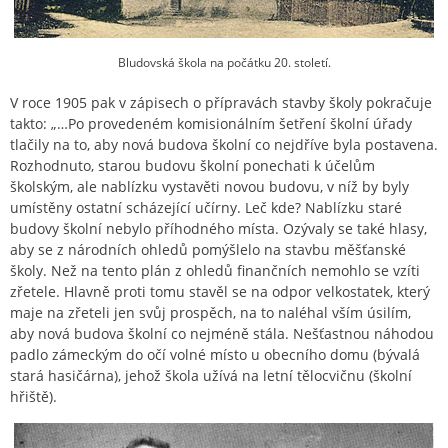
Bludovská škola na počátku 20. století.
V roce 1905 pak v zápisech o přípravách stavby školy pokračuje
takto: „…Po provedeném komisionálním šetření školní úřady
tlačily na to, aby nová budova školní co nejdříve byla postavena.
Rozhodnuto, starou budovu školní ponechati k účelům
školským, ale nablízku vystavěti novou budovu, v níž by byly
umístěny ostatní scházející učírny. Leč kde? Nablízku staré
budovy školní nebylo příhodného místa. Ozývaly se také hlasy,
aby se z národních ohledů pomýšlelo na stavbu měšťanské
školy. Než na tento plán z ohledů finančních nemohlo se vzíti
zřetele. Hlavně proti tomu stavěl se na odpor velkostatek, který
maje na zřeteli jen svůj prospěch, na to naléhal vším úsilím,
aby nová budova školní co nejméně stála. Nešťastnou náhodou
padlo zámeckým do očí volné místo u obecního domu (bývalá
stará hasičárna), jehož škola užívá na letní tělocvičnu (školní
hřiště).