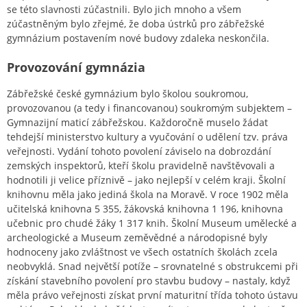
se této slavnosti zúčastnili. Bylo jich mnoho a všem
zúčastněným bylo zřejmé, že doba ústrků pro zábřežské
gymnázium postavením nové budovy zdaleka neskončila.
Provozování gymnázia
Zábřežské české gymnázium bylo školou soukromou,
provozovanou (a tedy i financovanou) soukromým subjektem –
Gymnazijní maticí zábřežskou. Každoročně muselo žádat
tehdejší ministerstvo kultury a vyučování o udělení tzv. práva
veřejnosti. Vydání tohoto povolení záviselo na dobrozdání
zemských inspektorů, kteří školu pravidelně navštěvovali a
hodnotili ji velice příznivě – jako nejlepší v celém kraji. Školní
knihovnu měla jako jediná škola na Moravě. V roce 1902 měla
učitelská knihovna 5 355, žákovská knihovna 1 196, knihovna
učebnic pro chudé žáky 1 317 knih. Školní Museum umělecké a
archeologické a Museum zeměvědné a národopisné byly
hodnoceny jako zvláštnost ve všech ostatních školách zcela
neobvyklá. Snad největší potíže – srovnatelné s obstrukcemi při
získání stavebního povolení pro stavbu budovy – nastaly, když
měla právo veřejnosti získat první maturitní třída tohoto ústavu