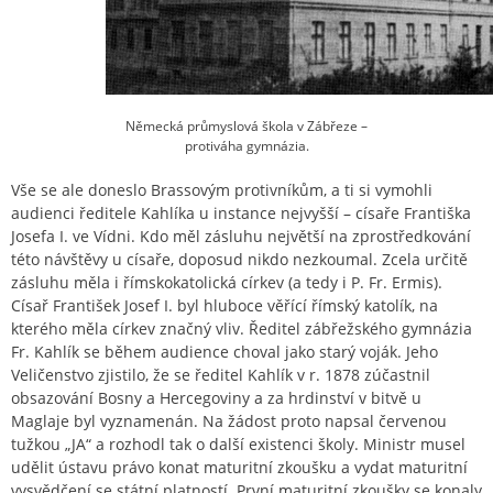
Německá průmyslová škola v Zábřeze –
protiváha gymnázia.
Vše se ale doneslo Brassovým protivníkům, a ti si vymohli
audienci ředitele Kahlíka u instance nejvyšší – císaře Františka
Josefa I. ve Vídni. Kdo měl zásluhu největší na zprostředkování
této návštěvy u císaře, doposud nikdo nezkoumal. Zcela určitě
zásluhu měla i římskokatolická církev (a tedy i P. Fr. Ermis).
Císař František Josef I. byl hluboce věřící římský katolík, na
kterého měla církev značný vliv. Ředitel zábřežského gymnázia
Fr. Kahlík se během audience choval jako starý voják. Jeho
Veličenstvo zjistilo, že se ředitel Kahlík v r. 1878 zúčastnil
obsazování Bosny a Hercegoviny a za hrdinství v bitvě u
Maglaje byl vyznamenán. Na žádost proto napsal červenou
tužkou „JA“ a rozhodl tak o další existenci školy. Ministr musel
udělit ústavu právo konat maturitní zkoušku a vydat maturitní
vysvědčení se státní platností. První maturitní zkoušky se konaly