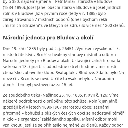
bylo 380, najdeme jména – Petr Minář, starosta v Bludově
(1884-1890), Josef Jáně, obecní starší v Bludově a Josef Jindřich,
rolník v Bludově. Již v prvním roce (tedy v r. 1885) bylo
zaregistrováno 57 místních odborů (dnes bychom řekli
„místních sdružení“), ve kterých se sdružilo více než 1200 členů.
Národní jednota pro Bludov a okolí
Dne 19. září 1885 byly pod č. j. 26451 „Výnosem vysokého c.k.
místodržitelství v Brně“ schváleny stanovy místního odboru
Národní jednoty pro Bludov a okolí. Ustavující valná hromada
se konala 18. října t. r. odpoledne o třetí hodině v místnosti
čtenářsko-zábavního klubu Svatopluk v Bludově. Zda to bylo Na
nové či v Krčmě, se neví. Určitě to však nebylo v Národním
domě – ten byl postaven až za 15 let.
Ze soudobého tisku (Našinec 25. 10. 1885, r. XVII č. 126) víme
některé podrobnosti o průběhu této schůze. Rolník Jan Jáně
(později byl v letech 1890-1907 starostou obce) seznámil
přítomné – bohužel z blízkých českých obcí se nedostavil téměř
nikdo – s organizací zakládaného spolku. Místní odbor mohl
vzniknout, jestliže se přihlásilo nejméně 20 členů. Každý odbor