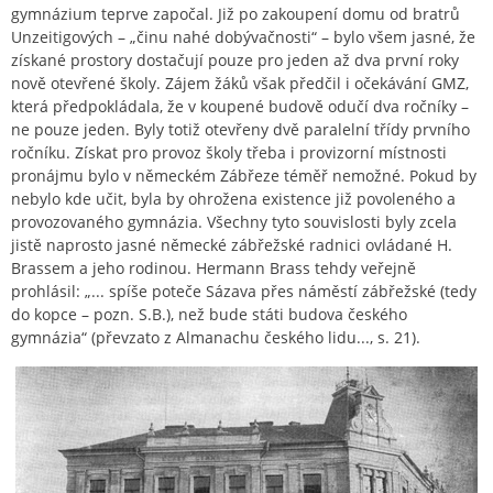
gymnázium teprve započal. Již po zakoupení domu od bratrů
Unzeitigových – „činu nahé dobývačnosti“ – bylo všem jasné, že
získané prostory dostačují pouze pro jeden až dva první roky
nově otevřené školy. Zájem žáků však předčil i očekávání GMZ,
která předpokládala, že v koupené budově odučí dva ročníky –
ne pouze jeden. Byly totiž otevřeny dvě paralelní třídy prvního
ročníku. Získat pro provoz školy třeba i provizorní místnosti
pronájmu bylo v německém Zábřeze téměř nemožné. Pokud by
nebylo kde učit, byla by ohrožena existence již povoleného a
provozovaného gymnázia. Všechny tyto souvislosti byly zcela
jistě naprosto jasné německé zábřežské radnici ovládané H.
Brassem a jeho rodinou. Hermann Brass tehdy veřejně
prohlásil: „... spíše poteče Sázava přes náměstí zábřežské (tedy
do kopce – pozn. S.B.), než bude státi budova českého
gymnázia“ (převzato z Almanachu českého lidu..., s. 21).