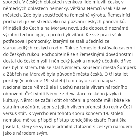
sporech. V českých oblastech venkova lidé mluvili česky, v
německých oblastech německy. Většina Němců však žila ve
městech. Zde byla soustředěna řemeslná výroba. Řemeslníci
přicházeli již ve středověku na pozvání českých panovníků.
Přinášeli do Čech a na Moravu nové, zde doposud neznámé
výrobní technologie, a proto byli vítáni. Ke své práci však
potřebovali pomocníky, kterými se stali učedníci ze
starousedlých českých rodin. Tak se řemeslo dostávalo časem i
do českých rukou. Pochopitelně se s řemeslnými dovednostmi
dostal do české mysli i německý jazyk a mnohý učedník, dříve
než byl mistrem, tak se stal Němcem. Sousední města Šumperk
a Zábřeh na Moravě byla původně města česká. O tři sta let
později (v polovině 19. století) tomu bylo zcela naopak.
Nacionalizace Němců ale i Čechů nastala vlivem národního
obnovení. Češi vinili Němce z devastace českého jazyka i
kultury. Němci se začali cítit ohroženi a protože měli blíže ke
státním orgánům, spor se jejich vlivem přenesl do roviny Češi
versus stát. K vyvrcholení tohoto sporu koncem 19. století
nemalou měrou přispěl přístup tehdejšího císaře Františka
Josefa I., který se vytrvale odmítal ztotožnit s českým národem
jako s národem svým.