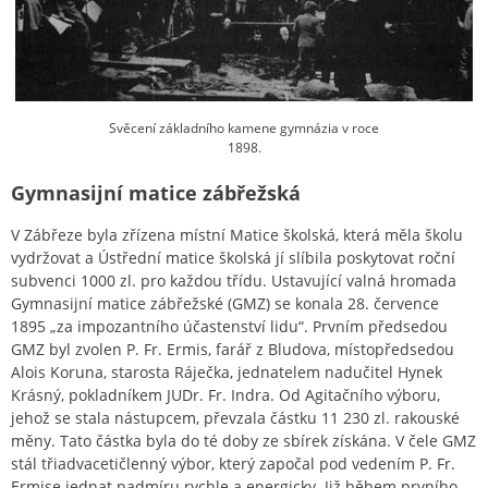
Svěcení základního kamene gymnázia v roce
1898.
Gymnasijní matice zábřežská
V Zábřeze byla zřízena místní Matice školská, která měla školu
vydržovat a Ústřední matice školská jí slíbila poskytovat roční
subvenci 1000 zl. pro každou třídu. Ustavující valná hromada
Gymnasijní matice zábřežské (GMZ) se konala 28. července
1895 „za impozantního účastenství lidu“. Prvním předsedou
GMZ byl zvolen P. Fr. Ermis, farář z Bludova, místopředsedou
Alois Koruna, starosta Ráječka, jednatelem nadučitel Hynek
Krásný, pokladníkem JUDr. Fr. Indra. Od Agitačního výboru,
jehož se stala nástupcem, převzala částku 11 230 zl. rakouské
měny. Tato částka byla do té doby ze sbírek získána. V čele GMZ
stál třiadvacetičlenný výbor, který započal pod vedením P. Fr.
Ermise jednat nadmíru rychle a energicky. Již během prvního