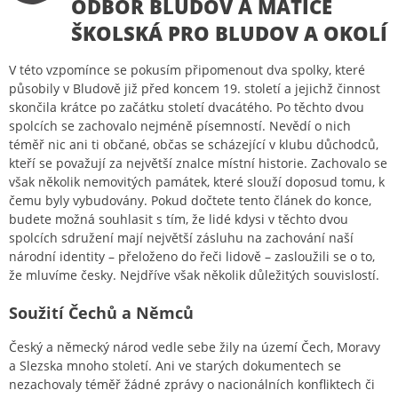
ODBOR BLUDOV A MATICE
ŠKOLSKÁ PRO BLUDOV A OKOLÍ
V této vzpomínce se pokusím připomenout dva spolky, které
působily v Bludově již před koncem 19. století a jejichž činnost
skončila krátce po začátku století dvacátého. Po těchto dvou
spolcích se zachovalo nejméně písemností. Nevědí o nich
téměř nic ani ti občané, občas se scházející v klubu důchodců,
kteří se považují za největší znalce místní historie. Zachovalo se
však několik nemovitých památek, které slouží doposud tomu, k
čemu byly vybudovány. Pokud dočtete tento článek do konce,
budete možná souhlasit s tím, že lidé kdysi v těchto dvou
spolcích sdružení mají největší zásluhu na zachování naší
národní identity – přeloženo do řeči lidově – zasloužili se o to,
že mluvíme česky. Nejdříve však několik důležitých souvislostí.
Soužití Čechů a Němců
Český a německý národ vedle sebe žily na území Čech, Moravy
a Slezska mnoho století. Ani ve starých dokumentech se
nezachovaly téměř žádné zprávy o nacionálních konfliktech či