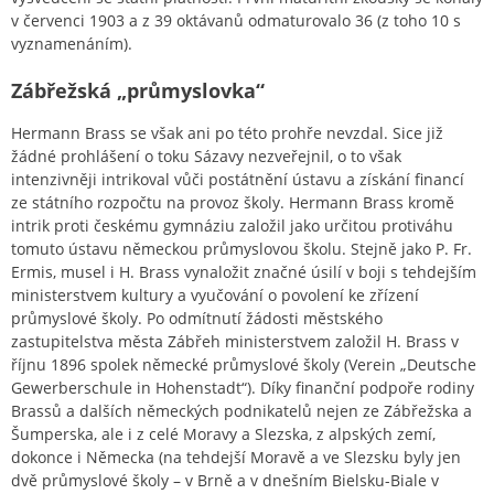
v červenci 1903 a z 39 oktávanů odmaturovalo 36 (z toho 10 s
vyznamenáním).
Zábřežská „průmyslovka“
Hermann Brass se však ani po této prohře nevzdal. Sice již
žádné prohlášení o toku Sázavy nezveřejnil, o to však
intenzivněji intrikoval vůči postátnění ústavu a získání financí
ze státního rozpočtu na provoz školy. Hermann Brass kromě
intrik proti českému gymnáziu založil jako určitou protiváhu
tomuto ústavu německou průmyslovou školu. Stejně jako P. Fr.
Ermis, musel i H. Brass vynaložit značné úsilí v boji s tehdejším
ministerstvem kultury a vyučování o povolení ke zřízení
průmyslové školy. Po odmítnutí žádosti městského
zastupitelstva města Zábřeh ministerstvem založil H. Brass v
říjnu 1896 spolek německé průmyslové školy (Verein „Deutsche
Gewerberschule in Hohenstadt“). Díky finanční podpoře rodiny
Brassů a dalších německých podnikatelů nejen ze Zábřežska a
Šumperska, ale i z celé Moravy a Slezska, z alpských zemí,
dokonce i Německa (na tehdejší Moravě a ve Slezsku byly jen
dvě průmyslové školy – v Brně a v dnešním Bielsku-Biale v