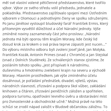
měl své vlastní volené pětičlenné představenstvo, které tvořilo
výbor. Výbor ze svého středu volil předsedu, jednatele a
pokladníka. Představenstvo zajišťovalo spojení mezi Ústředním
výborem v Olomouci a jednotlivými členy ve spolku sdruženými.
Po Janu Jánětovi vystoupil bludovský farář František Ermis, který
přítomným vysvětlil důležitost a účel Národní jednoty. Výše
zmíněné noviny zaznamenaly část jeho proslovu: „Národní
jednota má býti oporou těm krajům Moravy, kde český lid
dosud krok za krokem o svá práva teprve zápasiti jest nucen...“
Do výboru místního odboru byli zvoleni Josef Jáně, Jan Motyka,
František Kozák, Antonín Primes (snad z Chromče) a Jan Stejskal
(snad z Dolních Studének). Ze schválených stanov zjistíme, že
posláním tohoto spolku „jest přispívati k národnímu,
duševnímu a hmotnému zvelebení krajin na severu a východě
Moravy. Hlavním prostředkem, jak výše zmíněného účelu
dosáhnout, je pořádání přednášek, divadel, výletů, výstav,
národních slavností, zřizování a podpora škol vůbec, zakládání
knihoven a čítáren, zřizování peněžních záložen a spořitelen,
podpora turismu, opatřování levného úvěru a obstarávání míst
pro živnostenské a obchodnické učně.“ Možná právě na této
schůzi se zrodil nápad založit v Bludově občanskou záložnu. To