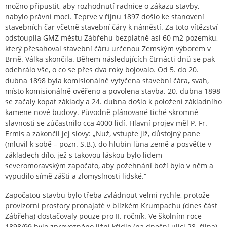
možno připustit, aby rozhodnutí radnice o zákazu stavby,
nabylo právní moci. Teprve v říjnu 1897 došlo ke stanovení
stavebních čar včetně stavební čáry k náměstí. Za toto vítězství
odstoupila GMZ městu Zábřehu bezplatně asi 60 m2 pozemku,
který přesahoval stavební čáru určenou Zemským výborem v
Brně. Válka skončila. Během následujících čtrnácti dnů se pak
odehrálo vše, o co se přes dva roky bojovalo. Od 5. do 20.
dubna 1898 byla komisionálně vytyčena stavební čára, svah,
místo komisionálně ověřeno a povolena stavba. 20. dubna 1898
se začaly kopat základy a 24. dubna došlo k položení základního
kamene nové budovy. Původně plánované tiché skromné
slavnosti se zúčastnilo cca 4000 lidí. Hlavní projev měl P. Fr.
Ermis a zakončil jej slovy: „Nuž, vstupte již, důstojný pane
(mluvil k sobě – pozn. S.B.), do hlubin lůna země a posvěťte v
základech dílo, jež s takovou láskou bylo lidem
severomoravským započato, aby požehnání boží bylo v něm a
vypudilo símě zášti a zlomyslnosti lidské.“
Započatou stavbu bylo třeba zvládnout velmi rychle, protože
provizorní prostory pronajaté v blízkém Krumpachu (dnes část
Zábřeha) dostačovaly pouze pro II. ročník. Ve školním roce
1898/99 bylo zprovozněno jižní křídlo (na dnešní ulici 28. října)