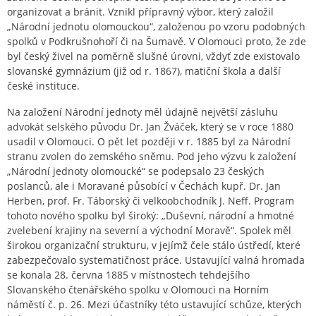
organizovat a bránit. Vznikl přípravný výbor, který založil
„Národní jednotu olomouckou“, založenou po vzoru podobných
spolků v Podkrušnohoří či na Šumavě. V Olomouci proto, že zde
byl český živel na poměrně slušné úrovni, vždyť zde existovalo
slovanské gymnázium (již od r. 1867), matiční škola a další
české instituce.
Na založení Národní jednoty měl údajně největší zásluhu
advokát selského původu Dr. Jan Žváček, který se v roce 1880
usadil v Olomouci. O pět let později v r. 1885 byl za Národní
stranu zvolen do zemského sněmu. Pod jeho výzvu k založení
„Národní jednoty olomoucké“ se podepsalo 23 českých
poslanců, ale i Moravané působící v Čechách kupř. Dr. Jan
Herben, prof. Fr. Táborský či velkoobchodník J. Neff. Program
tohoto nového spolku byl široký: „Duševní, národní a hmotné
zvelebení krajiny na severní a východní Moravě“. Spolek měl
širokou organizační strukturu, v jejímž čele stálo ústředí, které
zabezpečovalo systematičnost práce. Ustavující valná hromada
se konala 28. června 1885 v místnostech tehdejšího
Slovanského čtenářského spolku v Olomouci na Horním
náměstí č. p. 26. Mezi účastníky této ustavující schůze, kterých