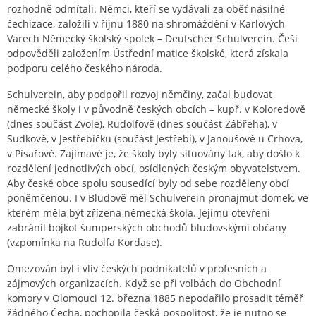
rozhodně odmítali. Němci, kteří se vydávali za oběť násilné
čechizace, založili v říjnu 1880 na shromáždění v Karlových
Varech Německý školský spolek – Deutscher Schulverein. Češi
odpověděli založením Ústřední matice školské, která získala
podporu celého českého národa.
Schulverein, aby podpořil rozvoj němčiny, začal budovat
německé školy i v původně českých obcích – kupř. v Koloredově
(dnes součást Zvole), Rudolfově (dnes součást Zábřeha), v
Sudkově, v Jestřebíčku (součást Jestřebí), v Janoušově u Crhova,
v Písařově. Zajímavé je, že školy byly situovány tak, aby došlo k
rozdělení jednotlivých obcí, osídlených českým obyvatelstvem.
Aby české obce spolu sousedící byly od sebe rozděleny obcí
poněmčenou. I v Bludově měl Schulverein pronajmut domek, ve
kterém měla být zřízena německá škola. Jejímu otevření
zabránil bojkot šumperských obchodů bludovskými občany
(vzpomínka na Rudolfa Kordase).
Omezován byl i vliv českých podnikatelů v profesních a
zájmových organizacích. Když se při volbách do Obchodní
komory v Olomouci 12. března 1885 nepodařilo prosadit téměř
žádného Čecha, pochopila česká pospolitost, že je nutno se