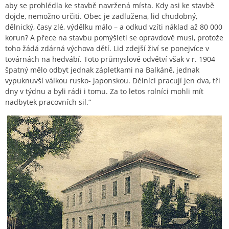
aby se prohlédla ke stavbě navržená místa. Kdy asi ke stavbě
dojde, nemožno určiti. Obec je zadlužena, lid chudobný,
dělnický, časy zlé, výdělku málo – a odkud vzíti náklad až 80 000
korun? A přece na stavbu pomýšleti se opravdově musí, protože
toho žádá zdárná výchova dětí. Lid zdejší živí se ponejvíce v
továrnách na hedvábí. Toto průmyslové odvětví však v r. 1904
špatný mělo odbyt jednak zápletkami na Balkáně, jednak
vypuknuvší válkou rusko- japonskou. Dělníci pracují jen dva, tři
dny v týdnu a byli rádi i tomu. Za to letos rolníci mohli mít
nadbytek pracovních sil.“