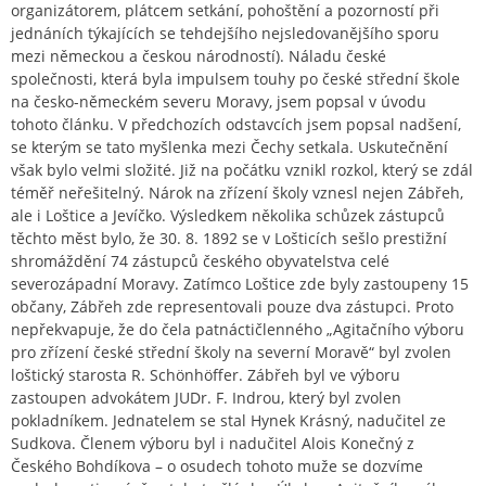
organizátorem, plátcem setkání, pohoštění a pozorností při
jednáních týkajících se tehdejšího nejsledovanějšího sporu
mezi německou a českou národností). Náladu české
společnosti, která byla impulsem touhy po české střední škole
na česko-německém severu Moravy, jsem popsal v úvodu
tohoto článku. V předchozích odstavcích jsem popsal nadšení,
se kterým se tato myšlenka mezi Čechy setkala. Uskutečnění
však bylo velmi složité. Již na počátku vznikl rozkol, který se zdál
téměř neřešitelný. Nárok na zřízení školy vznesl nejen Zábřeh,
ale i Loštice a Jevíčko. Výsledkem několika schůzek zástupců
těchto měst bylo, že 30. 8. 1892 se v Lošticích sešlo prestižní
shromáždění 74 zástupců českého obyvatelstva celé
severozápadní Moravy. Zatímco Loštice zde byly zastoupeny 15
občany, Zábřeh zde representovali pouze dva zástupci. Proto
nepřekvapuje, že do čela patnáctičlenného „Agitačního výboru
pro zřízení české střední školy na severní Moravě“ byl zvolen
loštický starosta R. Schönhöffer. Zábřeh byl ve výboru
zastoupen advokátem JUDr. F. Indrou, který byl zvolen
pokladníkem. Jednatelem se stal Hynek Krásný, nadučitel ze
Sudkova. Členem výboru byl i nadučitel Alois Konečný z
Českého Bohdíkova – o osudech tohoto muže se dozvíme