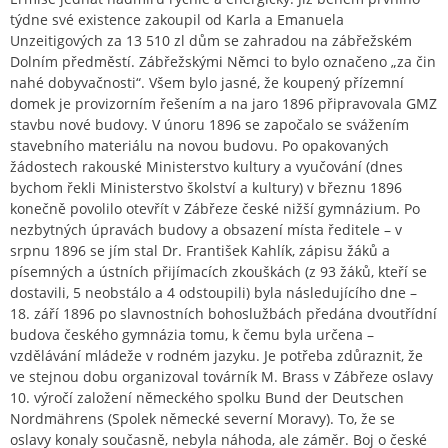
týdne své existence zakoupil od Karla a Emanuela
Unzeitigových za 13 510 zl dům se zahradou na zábřežském
Dolním předměstí. Zábřežskými Němci to bylo označeno „za čin
nahé dobyvačnosti“. Všem bylo jasné, že koupený přízemní
domek je provizorním řešením a na jaro 1896 připravovala GMZ
stavbu nové budovy. V únoru 1896 se započalo se svážením
stavebního materiálu na novou budovu. Po opakovaných
žádostech rakouské Ministerstvo kultury a vyučování (dnes
bychom řekli Ministerstvo školství a kultury) v březnu 1896
konečně povolilo otevřít v Zábřeze české nižší gymnázium. Po
nezbytných úpravách budovy a obsazení místa ředitele – v
srpnu 1896 se jím stal Dr. František Kahlík, zápisu žáků a
písemných a ústních přijímacích zkouškách (z 93 žáků, kteří se
dostavili, 5 neobstálo a 4 odstoupili) byla následujícího dne –
18. září 1896 po slavnostních bohoslužbách předána dvoutřídní
budova českého gymnázia tomu, k čemu byla určena –
vzdělávání mládeže v rodném jazyku. Je potřeba zdůraznit, že
ve stejnou dobu organizoval továrník M. Brass v Zábřeze oslavy
10. výročí založení německého spolku Bund der Deutschen
Nordmährens (Spolek německé severní Moravy). To, že se
oslavy konaly současně, nebyla náhoda, ale záměr. Boj o české