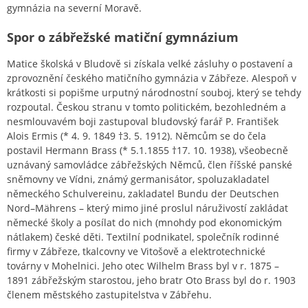
gymnázia na severní Moravě.
Spor o zábřežské matiční gymnázium
Matice školská v Bludově si získala velké zásluhy o postavení a
zprovoznění českého matičního gymnázia v Zábřeze. Alespoň v
krátkosti si popišme urputný národnostní souboj, který se tehdy
rozpoutal. Českou stranu v tomto politickém, bezohledném a
nesmlouvavém boji zastupoval bludovský farář P. František
Alois Ermis (* 4. 9. 1849 †3. 5. 1912). Němcům se do čela
postavil Hermann Brass (* 5.1.1855 †17. 10. 1938), všeobecně
uznávaný samovládce zábřežských Němců, člen říšské panské
sněmovny ve Vídni, známý germanisátor, spoluzakladatel
německého Schulvereinu, zakladatel Bundu der Deutschen
Nord–Mährens – který mimo jiné proslul náruživostí zakládat
německé školy a posílat do nich (mnohdy pod ekonomickým
nátlakem) české děti. Textilní podnikatel, společník rodinné
firmy v Zábřeze, tkalcovny ve Vitošově a elektrotechnické
továrny v Mohelnici. Jeho otec Wilhelm Brass byl v r. 1875 –
1891 zábřežským starostou, jeho bratr Oto Brass byl do r. 1903
členem městského zastupitelstva v Zábřehu.