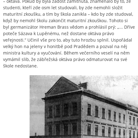
– oktáva. Pokud by byla žádost zamítnuta, znamenalo by to, že
studenti, kteří zde osm let studovali, by zde nemohli složit
maturitní zkoušku, a tím by škola zanikla – kdo by zde studoval,
když by nemohl školu zakončit maturitní zkouškou. Tohoto si
byl germanizátor Hreman Brass vědom a prohlásil prý: „... Dříve
poteče Sázava k Lupěnému, než dostane oktáva právo
veřejnosti.“ Učinil vše pro to, aby tuto hrozbu splnil. Uspořádal
velký hon na jeleny v honitbě pod Pradědem a pozval na něj
ministra kultury a vyučování. Během večerního veselí na něm
vymámil slib, že zábřežská oktáva právo odmaturovat na své
škole nedostane.