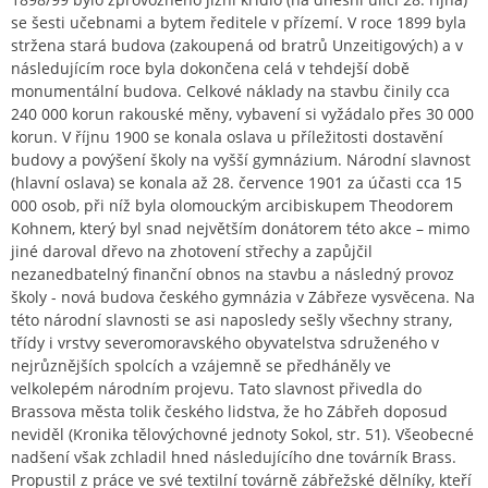
se šesti učebnami a bytem ředitele v přízemí. V roce 1899 byla
stržena stará budova (zakoupená od bratrů Unzeitigových) a v
následujícím roce byla dokončena celá v tehdejší době
monumentální budova. Celkové náklady na stavbu činily cca
240 000 korun rakouské měny, vybavení si vyžádalo přes 30 000
korun. V říjnu 1900 se konala oslava u příležitosti dostavění
budovy a povýšení školy na vyšší gymnázium. Národní slavnost
(hlavní oslava) se konala až 28. července 1901 za účasti cca 15
000 osob, při níž byla olomouckým arcibiskupem Theodorem
Kohnem, který byl snad největším donátorem této akce – mimo
jiné daroval dřevo na zhotovení střechy a zapůjčil
nezanedbatelný finanční obnos na stavbu a následný provoz
školy - nová budova českého gymnázia v Zábřeze vysvěcena. Na
této národní slavnosti se asi naposledy sešly všechny strany,
třídy i vrstvy severomoravského obyvatelstva sdruženého v
nejrůznějších spolcích a vzájemně se předháněly ve
velkolepém národním projevu. Tato slavnost přivedla do
Brassova města tolik českého lidstva, že ho Zábřeh doposud
neviděl (Kronika tělovýchovné jednoty Sokol, str. 51). Všeobecné
nadšení však zchladil hned následujícího dne továrník Brass.
Propustil z práce ve své textilní továrně zábřežské dělníky, kteří