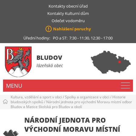
Kontakty obecní úřad
Kontakty Kulturní dům
Odečet vodoměru
Nahlášení poruchy
Úřední hodiny: PO a ST: 7:30 - 11:30, 12:30 - 17:00
BLUDOV
lázeňská obec
MENU
Kultura, vzdělání a sport v obci
/
Spolky a organizace v obci
/
Historie
bludovských spolků
/
Národní jednota pro východní Moravu místní odbor
Bludov a Matice školská pro Bludov a okolí
NÁRODNÍ JEDNOTA PRO
VÝCHODNÍ MORAVU MÍSTNÍ