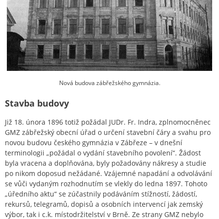
Nová budova zábřežského gymnázia.
Stavba budovy
Již 18. února 1896 totiž požádal JUDr. Fr. Indra, zplnomocněnec
GMZ zábřežský obecní úřad o určení stavební čáry a svahu pro
novou budovu českého gymnázia v Zábřeze – v dnešní
terminologii „požádal o vydání stavebního povolení“. Žádost
byla vracena a doplňována, byly požadovány nákresy a studie
po nikom doposud nežádané. Vzájemné napadání a odvolávání
se vůči vydaným rozhodnutím se vlekly do ledna 1897. Tohoto
„úředního aktu“ se zúčastnily podáváním stížností, žádostí,
rekursů, telegramů, dopisů a osobních intervencí jak zemský
výbor, tak i c.k. místodržitelství v Brně. Ze strany GMZ nebylo