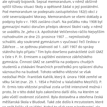
ale vytrvalý bojovník. Sepsal memorandum, v němž obšírně
vylíčil tíživou situaci školy a opětovně žádal o její postátnění.
Pod memorandum se podepsalo zastupitelstvo 182(!) obcí z
celé severozápadní Moravy. Memorandum se všemi doklady a
podpisy bylo v r. 1905 zasláno císaři. Na počátku roku 1908 byl
gymnazijní matici doručen předpis okresní školní rady, v němž
se uvádělo, že „Jeho c.k. Apoštolské Veličenstvo ráčilo Nejvyšším
rozhodnutím ze dne 23. prosince 1907 ... nejmilostivěji
schváliti, aby soukromé gymnázium s vyučovací řečí českou v
Zábřeze ... se zpětnou platností od 1. září 1907 do správy
státního bylo přijato.“ Tím bylo dovršeno patnáctileté úsilí GMZ
v čele s P. Fr. Ermisem o zajištění existence zábřežského
gymnázia. Činnost GMZ se zaměřila na podporu chudých
studentů a získávání finančních prostředků pro splácení dluhu
váznoucího na budově. Tohoto velkého vítězství se však
nedočkal PhDr. František Kahlík, který 8. února 1908 zemřel ve
věku 54 let (nar. 29. 1. 1854 v Poličné u Valašského Meziřičí). P.
Fr. Ermis toto vítězství prožíval zcela určitě intenzivně možná i
proto, že v této době bylo zakončeno další dílo, na kterém se
jako vůdčí osobnost zúčastnil. Byla dostavěna a otevřena česká
měšťanská škola v Bludově. Také zde došlo k mrzutostem, které
se opět řešily až ve Vídni. Nebyl to však spor národnostní, ale