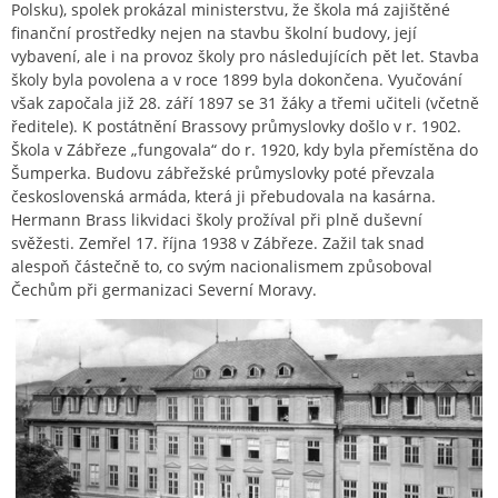
Polsku), spolek prokázal ministerstvu, že škola má zajištěné
finanční prostředky nejen na stavbu školní budovy, její
vybavení, ale i na provoz školy pro následujících pět let. Stavba
školy byla povolena a v roce 1899 byla dokončena. Vyučování
však započala již 28. září 1897 se 31 žáky a třemi učiteli (včetně
ředitele). K postátnění Brassovy průmyslovky došlo v r. 1902.
Škola v Zábřeze „fungovala“ do r. 1920, kdy byla přemístěna do
Šumperka. Budovu zábřežské průmyslovky poté převzala
československá armáda, která ji přebudovala na kasárna.
Hermann Brass likvidaci školy prožíval při plně duševní
svěžesti. Zemřel 17. října 1938 v Zábřeze. Zažil tak snad
alespoň částečně to, co svým nacionalismem způsoboval
Čechům při germanizaci Severní Moravy.