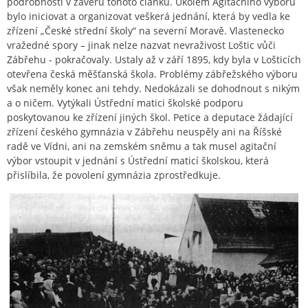
podrobnosti v závěru tohoto článku. Úkolem Agitačního výboru
bylo iniciovat a organizovat veškerá jednání, která by vedla ke
zřízení „České střední školy“ na severní Moravě. Vlastenecko
vražedné spory – jinak nelze nazvat nevraživost Loštic vůči
Zábřehu - pokračovaly. Ustaly až v září 1895, kdy byla v Lošticích
otevřena česká měšťanská škola. Problémy zábřežského výboru
však neměly konec ani tehdy. Nedokázali se dohodnout s nikým
a o ničem. Vytýkali Ústřední matici školské podporu
poskytovanou ke zřízení jiných škol. Petice a deputace žádající
zřízení českého gymnázia v Zábřehu neuspěly ani na Říšské
radě ve Vídni, ani na zemském sněmu a tak musel agitační
výbor vstoupit v jednání s Ústřední maticí školskou, která
přislíbila, že povolení gymnázia zprostředkuje.