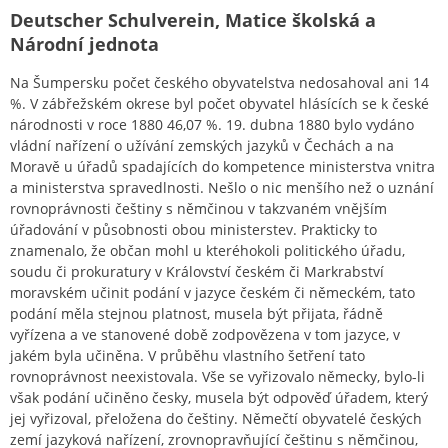
Deutscher Schulverein, Matice školská a
Národní jednota
Na Šumpersku počet českého obyvatelstva nedosahoval ani 14
%. V zábřežském okrese byl počet obyvatel hlásících se k české
národnosti v roce 1880 46,07 %. 19. dubna 1880 bylo vydáno
vládní nařízení o užívání zemských jazyků v Čechách a na
Moravě u úřadů spadajících do kompetence ministerstva vnitra
a ministerstva spravedlnosti. Nešlo o nic menšího než o uznání
rovnoprávnosti češtiny s němčinou v takzvaném vnějším
úřadování v působnosti obou ministerstev. Prakticky to
znamenalo, že občan mohl u kteréhokoli politického úřadu,
soudu či prokuratury v Království českém či Markrabství
moravském učinit podání v jazyce českém či německém, tato
podání měla stejnou platnost, musela být přijata, řádně
vyřízena a ve stanovené době zodpovězena v tom jazyce, v
jakém byla učiněna. V průběhu vlastního šetření tato
rovnoprávnost neexistovala. Vše se vyřizovalo německy, bylo-li
však podání učiněno česky, musela být odpověď úřadem, který
jej vyřizoval, přeložena do češtiny. Němečtí obyvatelé českých
zemí jazyková nařízení, zrovnopravňující češtinu s němčinou,