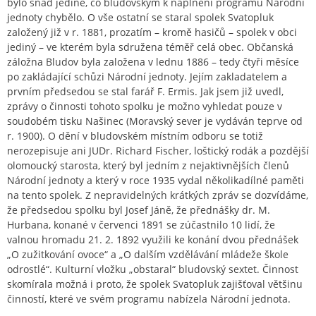
bylo snad jediné, co bludovským k naplnění programu Národní
jednoty chybělo. O vše ostatní se staral spolek Svatopluk
založený již v r. 1881, prozatím – kromě hasičů – spolek v obci
jediný – ve kterém byla sdružena téměř celá obec. Občanská
záložna Bludov byla založena v lednu 1886 – tedy čtyři měsíce
po zakládající schůzi Národní jednoty. Jejím zakladatelem a
prvním předsedou se stal farář F. Ermis. Jak jsem již uvedl,
zprávy o činnosti tohoto spolku je možno vyhledat pouze v
soudobém tisku Našinec (Moravský sever je vydáván teprve od
r. 1900). O dění v bludovském místním odboru se totiž
nerozepisuje ani JUDr. Richard Fischer, loštický rodák a pozdější
olomoucký starosta, který byl jedním z nejaktivnějších členů
Národní jednoty a který v roce 1935 vydal několikadílné paměti
na tento spolek. Z nepravidelných krátkých zpráv se dozvídáme,
že předsedou spolku byl Josef Jáně, že přednášky dr. M.
Hurbana, konané v červenci 1891 se zúčastnilo 10 lidí, že
valnou hromadu 21. 2. 1892 využili ke konání dvou přednášek
„O zužitkování ovoce“ a „O dalším vzdělávání mládeže škole
odrostlé“. Kulturní vložku „obstaral“ bludovský sextet. Činnost
skomírala možná i proto, že spolek Svatopluk zajišťoval většinu
činností, které ve svém programu nabízela Národní jednota.