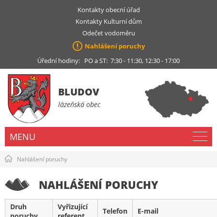
Kontakty obecní úřad
Kontakty Kulturní dům
Odečet vodoměru
Nahlášení poruchy
Úřední hodiny: PO a ST: 7:30 - 11:30, 12:30 - 17:00
BLUDOV
lázeňská obec
MENU
Nahlášení poruchy
NAHLÁŠENÍ PORUCHY
Druh
Vyřizující
Telefon
E-mail
poruchy
referent