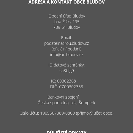
ADRESA A KONTAKT OBCE BLUDOV
Obecní úřad Bludov
Jana Žižky 195
789 61 Bludov
Email:
podatelna@ou.bludov.cz
(oficiální podání)
info@ou.bludov.cz
ID datové schránky:
sa8bfg9
IČ: 00302368
DIČ: CZ00302368
Bankovní spojení:
Česká spořitelna, a.s., Šumperk
Číslo účtu: 1905607389/0800 (příjmový účet obce)
DŮLEŽITÉ ODKAZY