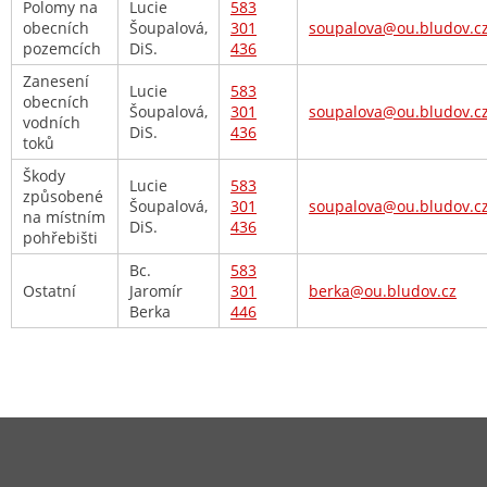
Polomy na
Lucie
583
obecních
Šoupalová,
301
soupalova@ou.bludov.c
pozemcích
DiS.
436
Zanesení
Lucie
583
obecních
Šoupalová,
301
soupalova@ou.bludov.c
vodních
DiS.
436
toků
Škody
Lucie
583
způsobené
Šoupalová,
301
soupalova@ou.bludov.c
na místním
DiS.
436
pohřebišti
Bc.
583
Ostatní
Jaromír
301
berka@ou.bludov.cz
Berka
446