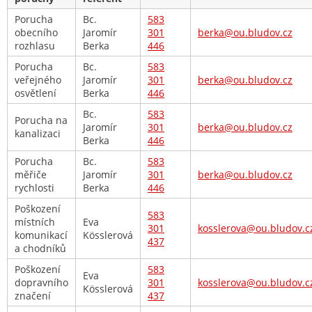
Porucha
Bc.
583
obecního
Jaromír
301
berka@ou.bludov.cz
rozhlasu
Berka
446
Porucha
Bc.
583
veřejného
Jaromír
301
berka@ou.bludov.cz
osvětlení
Berka
446
Bc.
583
Porucha na
Jaromír
301
berka@ou.bludov.cz
kanalizaci
Berka
446
Porucha
Bc.
583
měřiče
Jaromír
301
berka@ou.bludov.cz
rychlosti
Berka
446
Poškození
583
místních
Eva
301
kosslerova@ou.bludov.c
komunikací
Kösslerová
437
a chodníků
Poškození
583
Eva
dopravního
301
kosslerova@ou.bludov.c
Kösslerová
značení
437