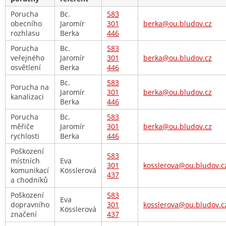
Porucha
Bc.
583
obecního
Jaromír
301
berka@ou.bludov.cz
rozhlasu
Berka
446
Porucha
Bc.
583
veřejného
Jaromír
301
berka@ou.bludov.cz
osvětlení
Berka
446
Bc.
583
Porucha na
Jaromír
301
berka@ou.bludov.cz
kanalizaci
Berka
446
Porucha
Bc.
583
měřiče
Jaromír
301
berka@ou.bludov.cz
rychlosti
Berka
446
Poškození
583
místních
Eva
301
kosslerova@ou.bludov.c
komunikací
Kösslerová
437
a chodníků
Poškození
583
Eva
dopravního
301
kosslerova@ou.bludov.c
Kösslerová
značení
437