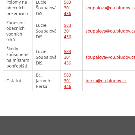
Polomy na
Lucie
583
obecních
Šoupalová,
301
soupalova@ou.bludov.c
pozemcích
DiS.
436
Zanesení
Lucie
583
obecních
Šoupalová,
301
soupalova@ou.bludov.c
vodních
DiS.
436
toků
Škody
Lucie
583
způsobené
Šoupalová,
301
soupalova@ou.bludov.c
na místním
DiS.
436
pohřebišti
Bc.
583
Ostatní
Jaromír
301
berka@ou.bludov.cz
Berka
446