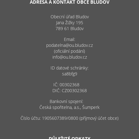
ADRESA A KONTAKT OBCE BLUDOV
Obecní úřad Bludov
Jana Žižky 195
789 61 Bludov
Email:
podatelna@ou.bludov.cz
(oficiální podání)
info@ou.bludov.cz
ID datové schránky:
sa8bfg9
IČ: 00302368
DIČ: CZ00302368
Bankovní spojení:
Česká spořitelna, a.s., Šumperk
Číslo účtu: 1905607389/0800 (příjmový účet obce)
DŮLEŽITÉ ODKAZY