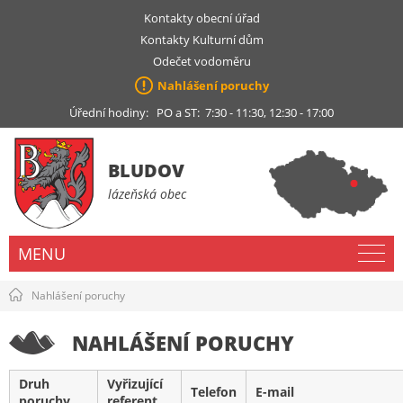
Kontakty obecní úřad
Kontakty Kulturní dům
Odečet vodoměru
Nahlášení poruchy
Úřední hodiny: PO a ST: 7:30 - 11:30, 12:30 - 17:00
BLUDOV
lázeňská obec
MENU
Nahlášení poruchy
NAHLÁŠENÍ PORUCHY
Druh
Vyřizující
Telefon
E-mail
poruchy
referent