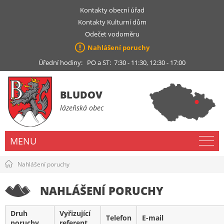
Kontakty obecní úřad
Kontakty Kulturní dům
Odečet vodoměru
Nahlášení poruchy
Úřední hodiny: PO a ST: 7:30 - 11:30, 12:30 - 17:00
BLUDOV
lázeňská obec
MENU
Nahlášení poruchy
NAHLÁŠENÍ PORUCHY
Druh
Vyřizující
Telefon
E-mail
poruchy
referent