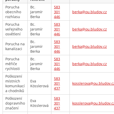
Porucha
Bc.
583
obecního
Jaromír
301
berka@ou.bludov.cz
rozhlasu
Berka
446
Porucha
Bc.
583
veřejného
Jaromír
301
berka@ou.bludov.cz
osvětlení
Berka
446
Bc.
583
Porucha na
Jaromír
301
berka@ou.bludov.cz
kanalizaci
Berka
446
Porucha
Bc.
583
měřiče
Jaromír
301
berka@ou.bludov.cz
rychlosti
Berka
446
Poškození
583
místních
Eva
301
kosslerova@ou.bludov.c
komunikací
Kösslerová
437
a chodníků
Poškození
583
Eva
dopravního
301
kosslerova@ou.bludov.c
Kösslerová
značení
437