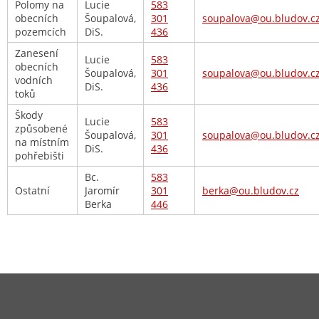
Polomy na
Lucie
583
obecních
Šoupalová,
301
soupalova@ou.bludov.c
pozemcích
DiS.
436
Zanesení
Lucie
583
obecních
Šoupalová,
301
soupalova@ou.bludov.c
vodních
DiS.
436
toků
Škody
Lucie
583
způsobené
Šoupalová,
301
soupalova@ou.bludov.c
na místním
DiS.
436
pohřebišti
Bc.
583
Ostatní
Jaromír
301
berka@ou.bludov.cz
Berka
446