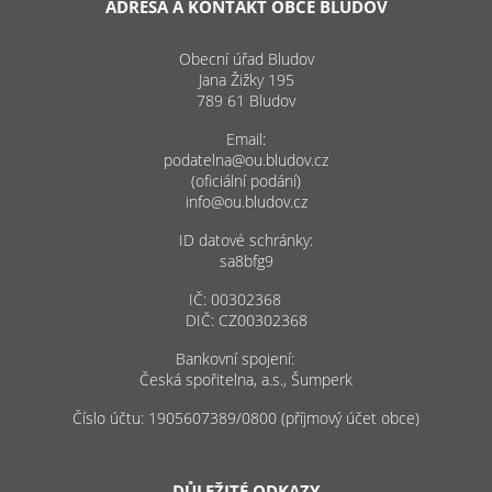
ADRESA A KONTAKT OBCE BLUDOV
Obecní úřad Bludov
Jana Žižky 195
789 61 Bludov
Email:
podatelna@ou.bludov.cz
(oficiální podání)
info@ou.bludov.cz
ID datové schránky:
sa8bfg9
IČ: 00302368
DIČ: CZ00302368
Bankovní spojení:
Česká spořitelna, a.s., Šumperk
Číslo účtu: 1905607389/0800 (příjmový účet obce)
DŮLEŽITÉ ODKAZY