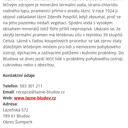
léčivým zdrojem je minerální termální voda, sírano-chlorido-
sodného typu, pramenící přímo v areálu lázní. V roce 1924 ji
objevil zakladatel lázní Zdeněk Pospíšil, když zkoumal, proč se
na jeho pozemku nedaří vegetaci. Spodní voda s vysokým
obsahem minerálů totiž flóře příliš neprospívá. Ukázalo se, že
skrytý termální pramen má léčebnou sílu s teplotou 39 stupňů
Celsia. Lázně s řadou koupelových procedur se tak zprvu staly
důležitým léčebným místem pro lidi s nemocemi pohybového
ústrojí, dýchacími a zažívacími potížemi i kožními problémy. Do
Bludova se dnes jezdí léčit lidé s problémy pohybového ústrojí,
cukrovkou nebo s obezitou.
Kontaktní údaje
:
Telefon
: 583 301 211
Email
: recepce@lazne-bludov.cz
Web:
www.lazne-bludov.cz
Adresa:
Lázeňská 572
789 61 Bludov
Okres Šumperk