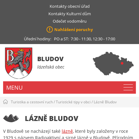
Kontakty obecní úřad
Kontakty Kulturní dům
Odečet vodoměru
Nahlášení poruchy
Úřední hodiny: PO a ST: 7:30 - 11:30, 12:30 - 17:00
BLUDOV
lázeňská obec
MENU
Turistika a cestovní ruch
/
Turistické tipy v obci
/
Lázně Bludov
LÁZNĚ BLUDOV
V Bludově se nacházejí také
lázně
, které byly založeny v roce
1929 s názvem Radioaktivní a sirné lázně v Bludově. Přírodním