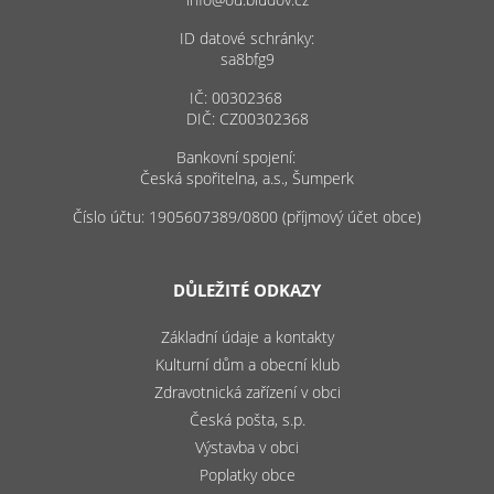
ID datové schránky:
sa8bfg9
IČ: 00302368
DIČ: CZ00302368
Bankovní spojení:
Česká spořitelna, a.s., Šumperk
Číslo účtu: 1905607389/0800 (příjmový účet obce)
DŮLEŽITÉ ODKAZY
Základní údaje a kontakty
Kulturní dům a obecní klub
Zdravotnická zařízení v obci
Česká pošta, s.p.
Výstavba v obci
Poplatky obce