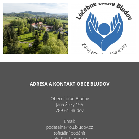
ADRESA A KONTAKT OBCE BLUDOV
Obecní úřad Bludov
Jana Žižky 195
789 61 Bludov
Email:
podatelna@ou.bludov.cz
(oficiální podání)
info@ou.bludov.cz