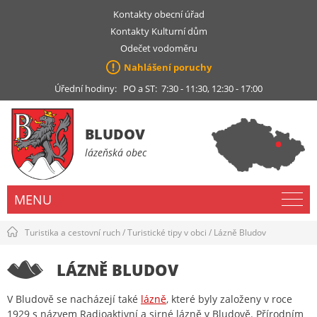
Kontakty obecní úřad
Kontakty Kulturní dům
Odečet vodoměru
Nahlášení poruchy
Úřední hodiny: PO a ST: 7:30 - 11:30, 12:30 - 17:00
BLUDOV
lázeňská obec
MENU
Turistika a cestovní ruch
/
Turistické tipy v obci
/
Lázně Bludov
LÁZNĚ BLUDOV
V Bludově se nacházejí také
lázně
, které byly založeny v roce
1929 s názvem Radioaktivní a sirné lázně v Bludově. Přírodním