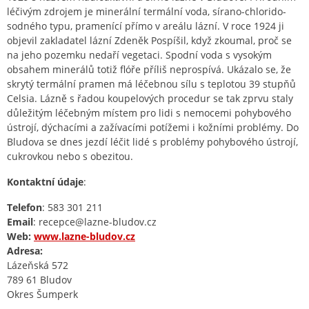
léčivým zdrojem je minerální termální voda, sírano-chlorido-
sodného typu, pramenící přímo v areálu lázní. V roce 1924 ji
objevil zakladatel lázní Zdeněk Pospíšil, když zkoumal, proč se
na jeho pozemku nedaří vegetaci. Spodní voda s vysokým
obsahem minerálů totiž flóře příliš neprospívá. Ukázalo se, že
skrytý termální pramen má léčebnou sílu s teplotou 39 stupňů
Celsia. Lázně s řadou koupelových procedur se tak zprvu staly
důležitým léčebným místem pro lidi s nemocemi pohybového
ústrojí, dýchacími a zažívacími potížemi i kožními problémy. Do
Bludova se dnes jezdí léčit lidé s problémy pohybového ústrojí,
cukrovkou nebo s obezitou.
Kontaktní údaje
:
Telefon
: 583 301 211
Email
: recepce@lazne-bludov.cz
Web:
www.lazne-bludov.cz
Adresa:
Lázeňská 572
789 61 Bludov
Okres Šumperk