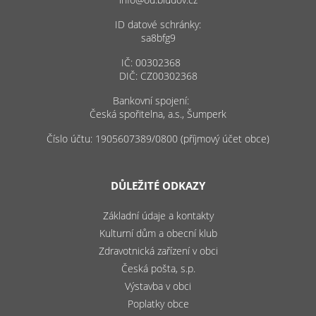
ID datové schránky:
sa8bfg9
IČ: 00302368
DIČ: CZ00302368
Bankovní spojení:
Česká spořitelna, a.s., Šumperk
Číslo účtu: 1905607389/0800 (příjmový účet obce)
DŮLEŽITÉ ODKAZY
Základní údaje a kontakty
Kulturní dům a obecní klub
Zdravotnická zařízení v obci
Česká pošta, s.p.
Výstavba v obci
Poplatky obce