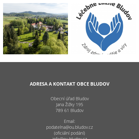
ADRESA A KONTAKT OBCE BLUDOV
Obecní úřad Bludov
Jana Žižky 195
789 61 Bludov
Email:
podatelna@ou.bludov.cz
(oficiální podání)
info@ou.bludov.cz