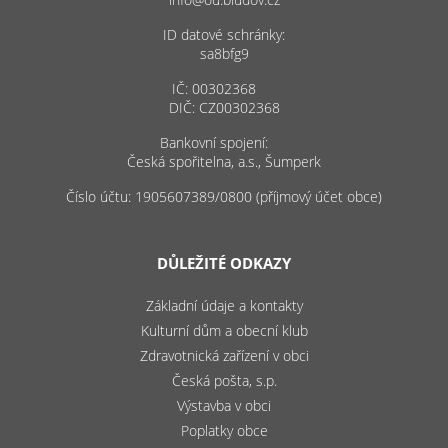
ID datové schránky:
sa8bfg9
IČ: 00302368
DIČ: CZ00302368
Bankovní spojení:
Česká spořitelna, a.s., Šumperk
Číslo účtu: 1905607389/0800 (příjmový účet obce)
DŮLEŽITÉ ODKAZY
Základní údaje a kontakty
Kulturní dům a obecní klub
Zdravotnická zařízení v obci
Česká pošta, s.p.
Výstavba v obci
Poplatky obce