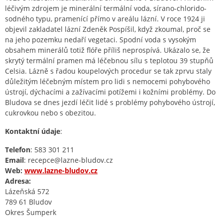
léčivým zdrojem je minerální termální voda, sírano-chlorido-
sodného typu, pramenící přímo v areálu lázní. V roce 1924 ji
objevil zakladatel lázní Zdeněk Pospíšil, když zkoumal, proč se
na jeho pozemku nedaří vegetaci. Spodní voda s vysokým
obsahem minerálů totiž flóře příliš neprospívá. Ukázalo se, že
skrytý termální pramen má léčebnou sílu s teplotou 39 stupňů
Celsia. Lázně s řadou koupelových procedur se tak zprvu staly
důležitým léčebným místem pro lidi s nemocemi pohybového
ústrojí, dýchacími a zažívacími potížemi i kožními problémy. Do
Bludova se dnes jezdí léčit lidé s problémy pohybového ústrojí,
cukrovkou nebo s obezitou.
Kontaktní údaje
:
Telefon
: 583 301 211
Email
: recepce@lazne-bludov.cz
Web:
www.lazne-bludov.cz
Adresa:
Lázeňská 572
789 61 Bludov
Okres Šumperk