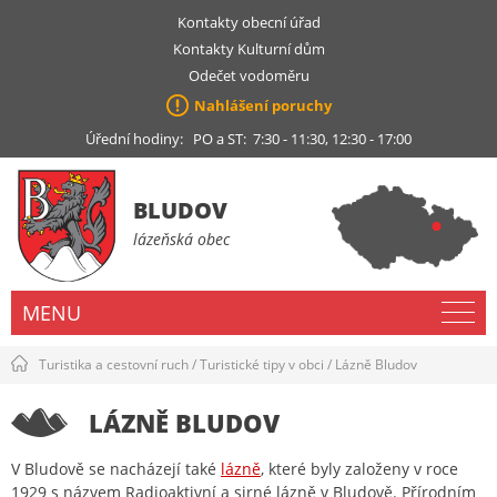
Kontakty obecní úřad
Kontakty Kulturní dům
Odečet vodoměru
Nahlášení poruchy
Úřední hodiny: PO a ST: 7:30 - 11:30, 12:30 - 17:00
BLUDOV
lázeňská obec
MENU
Turistika a cestovní ruch
/
Turistické tipy v obci
/
Lázně Bludov
LÁZNĚ BLUDOV
V Bludově se nacházejí také
lázně
, které byly založeny v roce
1929 s názvem Radioaktivní a sirné lázně v Bludově. Přírodním