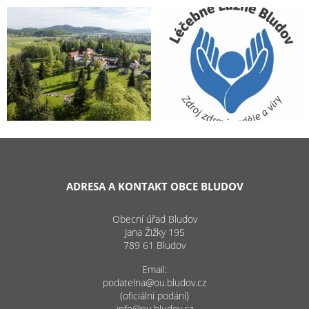
ADRESA A KONTAKT OBCE BLUDOV
Obecní úřad Bludov
Jana Žižky 195
789 61 Bludov
Email:
podatelna@ou.bludov.cz
(oficiální podání)
info@ou.bludov.cz