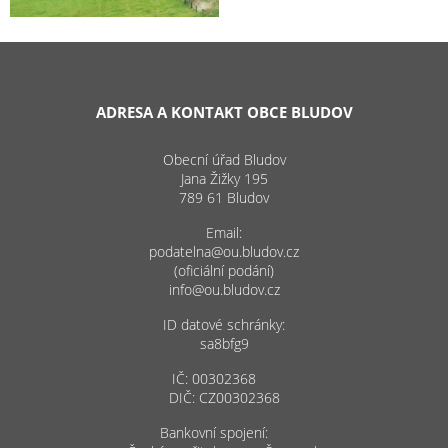
ADRESA A KONTAKT OBCE BLUDOV
Obecní úřad Bludov
Jana Žižky 195
789 61 Bludov
Email:
podatelna@ou.bludov.cz
(oficiální podání)
info@ou.bludov.cz
ID datové schránky:
sa8bfg9
IČ: 00302368
DIČ: CZ00302368
Bankovní spojení: