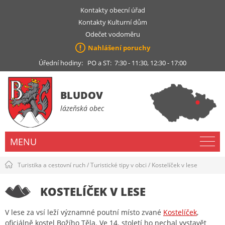
Kontakty obecní úřad
Kontakty Kulturní dům
Odečet vodoměru
Nahlášení poruchy
Úřední hodiny: PO a ST: 7:30 - 11:30, 12:30 - 17:00
BLUDOV
lázeňská obec
MENU
Turistika a cestovní ruch
/
Turistické tipy v obci
/
Kostelíček v lese
KOSTELÍČEK V LESE
V lese za vsí leží významné poutní místo zvané
Kostelíček
,
oficiálně kostel Božího Těla. Ve 14. století ho nechal vystavět