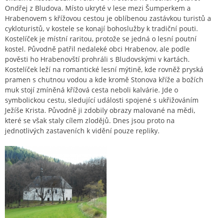
Ondřej z Bludova. Místo ukryté v lese mezi Šumperkem a
Hrabenovem s křížovou cestou je oblíbenou zastávkou turistů a
cykloturistů, v kostele se konají bohoslužby k tradiční pouti.
Kostelíček je místní raritou, protože se jedná o lesní poutní
kostel. Původně patřil nedaleké obci Hrabenov, ale podle
pověsti ho Hrabenovští prohráli s Bludovskými v kartách.
Kostelíček leží na romantické lesní mýtině, kde rovněž pryská
pramen s chutnou vodou a kde kromě Stonova kříže a božích
muk stojí zmíněná křížová cesta neboli kalvárie. Jde o
symbolickou cestu, sledující události spojené s ukřižováním
Ježíše Krista. Původně ji zdobily obrazy malované na mědi,
které se však staly cílem zlodějů. Dnes jsou proto na
jednotlivých zastaveních k vidění pouze repliky.