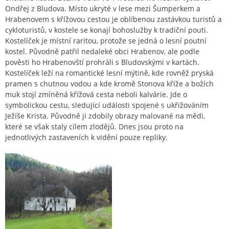
Ondřej z Bludova. Místo ukryté v lese mezi Šumperkem a
Hrabenovem s křížovou cestou je oblíbenou zastávkou turistů a
cykloturistů, v kostele se konají bohoslužby k tradiční pouti.
Kostelíček je místní raritou, protože se jedná o lesní poutní
kostel. Původně patřil nedaleké obci Hrabenov, ale podle
pověsti ho Hrabenovští prohráli s Bludovskými v kartách.
Kostelíček leží na romantické lesní mýtině, kde rovněž pryská
pramen s chutnou vodou a kde kromě Stonova kříže a božích
muk stojí zmíněná křížová cesta neboli kalvárie. Jde o
symbolickou cestu, sledující události spojené s ukřižováním
Ježíše Krista. Původně ji zdobily obrazy malované na mědi,
které se však staly cílem zlodějů. Dnes jsou proto na
jednotlivých zastaveních k vidění pouze repliky.