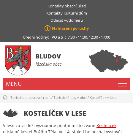
Kontakty obecní úřad
Kontakty Kulturní dům
Odečet vodoměru
Nahlášení poruchy
Úřední hodiny: PO a ST: 7:30 - 11:30, 12:30 - 17:00
BLUDOV
lázeňská obec
MENU
Turistika a cestovní ruch
/
Turistické tipy v obci
/
Kostelíček v lese
KOSTELÍČEK V LESE
V lese za vsí leží významné poutní místo zvané
Kostelíček
,
oficiálně kostel Božího Těla. Ve 14. století ho nechal vystavět