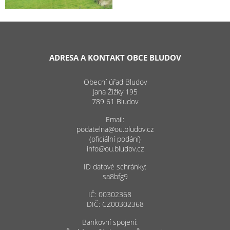
ADRESA A KONTAKT OBCE BLUDOV
Obecní úřad Bludov
Jana Žižky 195
789 61 Bludov
Email:
podatelna@ou.bludov.cz
(oficiální podání)
info@ou.bludov.cz
ID datové schránky:
sa8bfg9
IČ: 00302368
DIČ: CZ00302368
Bankovní spojení: