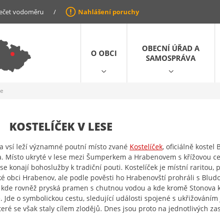
ečet vodoměru
/
Nahlášení poruchy
OBECNÍ ÚŘAD A
O OBCI
SAMOSPRÁVA
se
KOSTELÍČEK V LESE
za vsí leží významné poutní místo zvané
Kostelíček
, oficiálně kostel
. Místo ukryté v lese mezi Šumperkem a Hrabenovem s křížovou cest
 se konají bohoslužby k tradiční pouti. Kostelíček je místní raritou, 
é obci Hrabenov, ale podle pověsti ho Hrabenovští prohráli s Bludov
 kde rovněž pryská pramen s chutnou vodou a kde kromě Stonova kř
e. Jde o symbolickou cestu, sledující události spojené s ukřižováním
teré se však staly cílem zlodějů. Dnes jsou proto na jednotlivých za