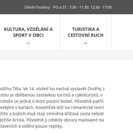
Úřední hodiny: PO a ST: 7:30 - 11:30, 12:30 - 17:00
KULTURA, VZDĚLÁNÍ A
TURISTIKA A
SPORT V OBCI
CESTOVNÍ RUCH
 Božího Těla. Ve 14. století ho nechal vystavět Ondřej z
ou je oblíbenou zastávkou turistů a cykloturistů, v
protože se jedná o lesní poutní kostel. Původně patřil
skými v kartách. Kostelíček leží na romantické lesní
íže a božích muk stojí zmíněná křížová cesta neboli
 Ježíše Krista. Původně ji zdobily obrazy malované na
staveních k vidění pouze repliky.