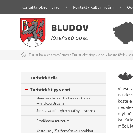
Kontakty obecní úřad
/
Kontakty Kulturní dům
/
Od
BLUDOV
lázeňská obec
Turistika a cestovní ruch
/
Turistické tipy v obci
/
Kostelíček v le
Turistické cíle
V lese 
Turistické tipy v obci
Bludova
Naučná stezka Bludovská stráň s
kostele
vyhlídkou Brusná
nedalek
Soustava dětských naučných stezek
mýtině,
kalvári
Pradědovo muzeum
mědi, k
Kostel sv. Jiří s žerotínskou hrobkou