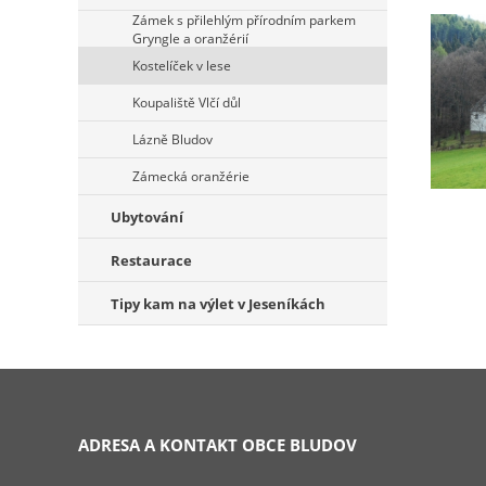
Zámek s přilehlým přírodním parkem
Gryngle a oranžérií
Kostelíček v lese
Koupaliště Vlčí důl
Lázně Bludov
Zámecká oranžérie
Ubytování
Restaurace
Tipy kam na výlet v Jeseníkách
ADRESA A KONTAKT OBCE BLUDOV