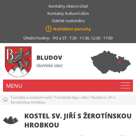
Kontakty obecní úřad
Kontakty Kulturní dům
Odečet vodoměru
Nahlášení poruchy
Úřední hodiny: PO a ST: 7:30 - 11:30, 12:30 - 17:00
BLUDOV
lázeňská obec
MENU
Turistika a cestovní ruch
/
Turistické tipy v obci
/
Kostel sv. Jiří s
žerotínskou hrobkou
KOSTEL SV. JIŘÍ S ŽEROTÍNSKOU
HROBKOU