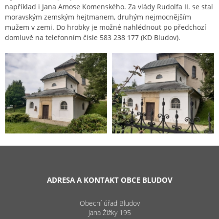
například i Jana Amose Komenského. Za vlády Rudolfa II. se stal
moravským zemským hejtmanem, druhým nejmocnějším
mužem v zemi. Do hrobky je možné nahlédnout po předchozí
domluvě na telefonním čísle 583 238 177 (KD Bludov).
ADRESA A KONTAKT OBCE BLUDOV
Obecní úřad Bludov
Jana Žižky 195