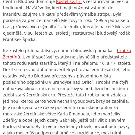
Centru Bludova dominuje
Kostel sv. Jiří
s restaurovanou věží a
hodinami.
Návštěvníky, kteří mají možnost vstoupit do
interiéru, zaujme unikátní především výmalba stropu. Byla
pořízena za peníze manželů Mertových roku 1895 a jedná se o
tzv. „průmyslovou výmalbu“ – techniku, která je na celé Moravě
ojedinělá. V 80. letech 20. století ji restauroval bludovský rodák
František Špička.
Ke kostelu přiléhá další významná bludovská památka –
hrobka
Žerotínů
. Uvnitř spočívají ostatky nejslavnějšího představitele
tohoto rodu Karla staršího, který žil na přelomu 16. a 17. století.
Dožil se na svou dobu neuvěřitelných dvaasedmdesáti let, jeho
ostatky byly do Bludova převezeny z původního místa
posledního odpočinku v Brandýse nad Orlicí. Hrobka má čtyři
oblouková okna s mřížemi a empírový vchod. Jižní boční stěnu
zdobí starý žerotínský erb. Přestože tato hrobka není zdaleka
jedinou, kterou Žerotínové nechali vybudovat, brzy se zaplnila.
Je v ní uložena také rakev posledního mužského potomka
moravské žerotínské větve Karla Emanuela, jeho manželky
Zdeňky a popel jejich dcery Gabriely. Ještě pár vět o slavném
Karlovi starším. Byl to velmi vzdělaný člověk, hovořil pěti jazyky
a jako mecenáš podporoval umělce a vzdělance, mezi nimi