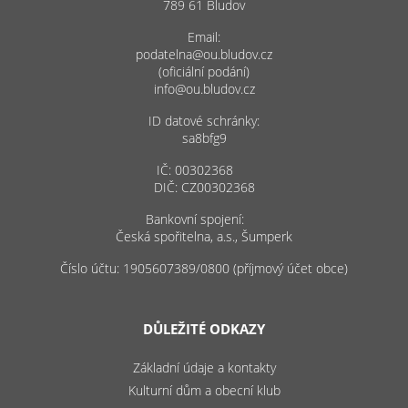
789 61 Bludov
Email:
podatelna@ou.bludov.cz
(oficiální podání)
info@ou.bludov.cz
ID datové schránky:
sa8bfg9
IČ: 00302368
DIČ: CZ00302368
Bankovní spojení:
Česká spořitelna, a.s., Šumperk
Číslo účtu: 1905607389/0800 (příjmový účet obce)
DŮLEŽITÉ ODKAZY
Základní údaje a kontakty
Kulturní dům a obecní klub