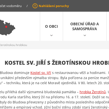
ečet vodoměru
/
Nahlášení poruchy
OBECNÍ ÚŘAD A
O OBCI
SAMOSPRÁVA
 s žerotínskou hrobkou
KOSTEL SV. JIŘÍ S ŽEROTÍNSKOU HRO
 Bludova dominuje
Kostel sv. Jiří
s restaurovanou věží a hodinami.
unikátní především výmalba stropu. Byla pořízena za peníze manž
“ – techniku, která je na celé Moravě ojedinělá. V 80. letech 20. sto
elu přiléhá další významná bludovská památka –
hrobka Žerotínů
. 
rodu Karla staršího, který žil na přelomu 16. a 17. století. Dožil s
 byly do Bludova převezeny z původního místa posledního odpočink
mřížemi a empírový vchod. Jižní boční stěnu zdobí starý žerotínský 