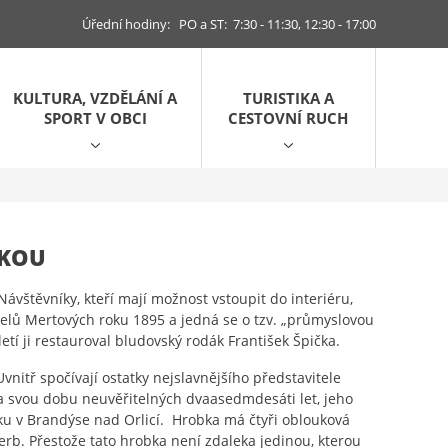
Úřední hodiny: PO a ST: 7:30 - 11:30, 12:30 - 17:00
KULTURA, VZDĚLÁNÍ A
TURISTIKA A
SPORT V OBCI
CESTOVNÍ RUCH
BKOU
Návštěvníky, kteří mají možnost vstoupit do interiéru,
elů Mertových roku 1895 a jedná se o tzv. „průmyslovou
letí ji restauroval bludovský rodák František Špička.
Uvnitř spočívají ostatky nejslavnějšího představitele
e na svou dobu neuvěřitelných dvaasedmdesáti let, jeho
u v Brandýse nad Orlicí. Hrobka má čtyři oblouková
erb. Přestože tato hrobka není zdaleka jedinou, kterou