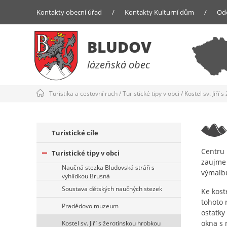
Kontakty obecní úřad
/
Kontakty Kulturní dům
/
Od
BLUDOV
lázeňská obec
Turistika a cestovní ruch
/
Turistické tipy v obci
/
Kostel sv. Jiří
Turistické cíle
Centru
Turistické tipy v obci
zaujme 
Naučná stezka Bludovská stráň s
výmalbu
vyhlídkou Brusná
Soustava dětských naučných stezek
Ke kost
tohoto 
Pradědovo muzeum
ostatky
okna s 
Kostel sv. Jiří s žerotínskou hrobkou