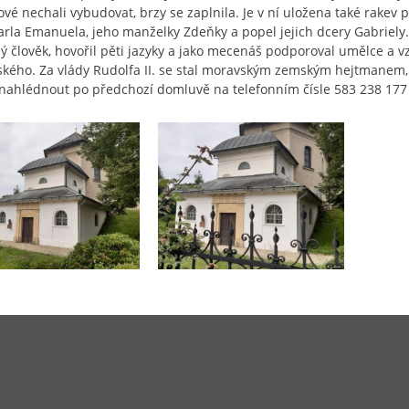
ové nechali vybudovat, brzy se zaplnila. Je v ní uložena také rak
arla Emanuela, jeho manželky Zdeňky a popel jejich dcery Gabriely. 
ý člověk, hovořil pěti jazyky a jako mecenáš podporoval umělce a v
kého. Za vlády Rudolfa II. se stal moravským zemským hejtmanem
ahlédnout po předchozí domluvě na telefonním čísle 583 238 177 