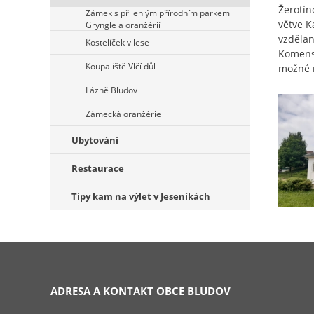
Žerotín
Zámek s přilehlým přírodním parkem
větve K
Gryngle a oranžérií
vzdělan
Kostelíček v lese
Komens
Koupaliště Vlčí důl
možné n
Lázně Bludov
Zámecká oranžérie
Ubytování
Restaurace
Tipy kam na výlet v Jeseníkách
ADRESA A KONTAKT OBCE BLUDOV