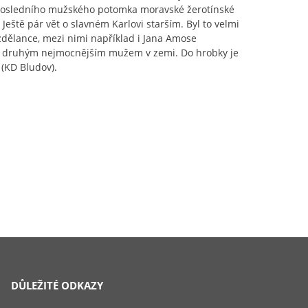
ev posledního mužského potomka moravské žerotínské
Ještě pár vět o slavném Karlovi starším. Byl to velmi
zdělance, mezi nimi například i Jana Amose
, druhým nejmocnějším mužem v zemi. Do hrobky je
(KD Bludov).
DŮLEŽITÉ ODKAZY