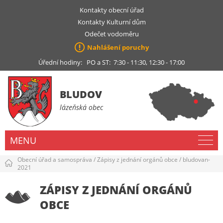
Kontakty obecní úřad
Kontakty Kulturní dům
Odečet vodoměru
Nahlášení poruchy
Úřední hodiny: PO a ST: 7:30 - 11:30, 12:30 - 17:00
BLUDOV
lázeňská obec
MENU
Obecní úřad a samospráva
/
Zápisy z jednání orgánů obce
/
bludovan-
2021
ZÁPISY Z JEDNÁNÍ ORGÁNŮ
OBCE