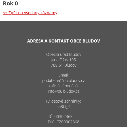
Rok 0
<< Zpět na všechny záznamy
ADRESA A KONTAKT OBCE BLUDOV
Obecní úřad Bludov
Jana Žižky 195
789 61 Bludov
Email:
podatelna@ou.bludov.cz
(oficiální podání)
info@ou.bludov.cz
ID datové schránky:
sa8bfg9
IČ: 00302368
DIČ: CZ00302368