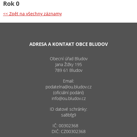
Rok 0
<< Zpět na všechny záznamy
ADRESA A KONTAKT OBCE BLUDOV
Obecní úřad Bludov
Jana Žižky 195
789 61 Bludov
Email:
podatelna@ou.bludov.cz
(oficiální podání)
info@ou.bludov.cz
ID datové schránky:
sa8bfg9
IČ: 00302368
DIČ: CZ00302368