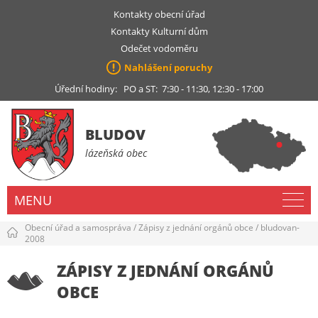
Kontakty obecní úřad
Kontakty Kulturní dům
Odečet vodoměru
Nahlášení poruchy
Úřední hodiny: PO a ST: 7:30 - 11:30, 12:30 - 17:00
BLUDOV
lázeňská obec
MENU
Obecní úřad a samospráva
/
Zápisy z jednání orgánů obce
/
bludovan-
2008
ZÁPISY Z JEDNÁNÍ ORGÁNŮ
OBCE