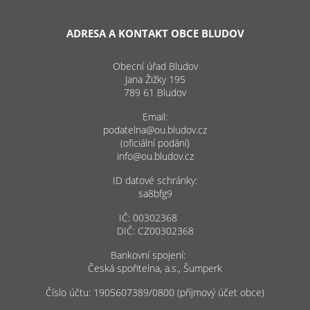
ADRESA A KONTAKT OBCE BLUDOV
Obecní úřad Bludov
Jana Žižky 195
789 61 Bludov
Email:
podatelna@ou.bludov.cz
(oficiální podání)
info@ou.bludov.cz
ID datové schránky:
sa8bfg9
IČ: 00302368
DIČ: CZ00302368
Bankovní spojení:
Česká spořitelna, a.s., Šumperk
Číslo účtu: 1905607389/0800 (příjmový účet obce)