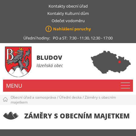
Kontakty obecní úřad
Kontakty Kulturní dům
Odečet vodoměru
Nahlášení poruchy
Úřední hodiny: PO a ST: 7:30 - 11:30, 12:30 - 17:00
BLUDOV
lázeňská obec
MENU
Obecní úřad a samospráva
/
Úřední deska
/
Záměry s obecním
majetkem
ZÁMĚRY S OBECNÍM MAJETKEM