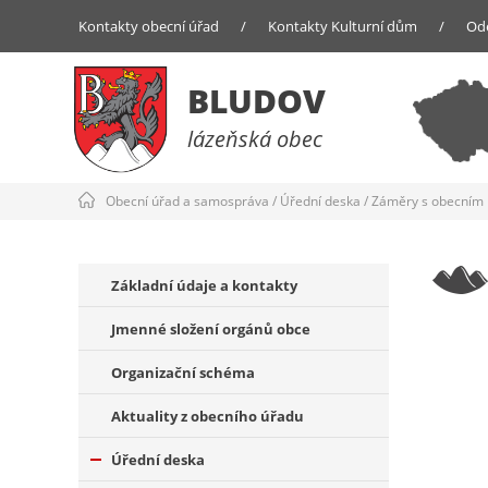
Kontakty obecní úřad
/
Kontakty Kulturní dům
/
Od
BLUDOV
lázeňská obec
Obecní úřad a samospráva
/
Úřední deska
/
Záměry s obecním
Základní údaje a kontakty
Jmenné složení orgánů obce
Organizační schéma
Aktuality z obecního úřadu
Úřední deska