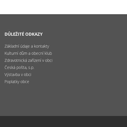
DŮLEŽITÉ ODKAZY
Základní údaje a kontakty
Kulturní dům a obecní klub
Zdravotnická zařízení v obci
Česká pošta, s.p.
Výstavba v obci
Poplatky obce