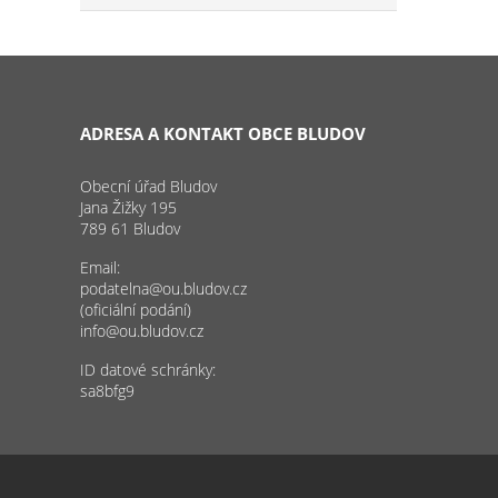
ADRESA A KONTAKT OBCE BLUDOV
Obecní úřad Bludov
Jana Žižky 195
789 61 Bludov
Email:
podatelna@ou.bludov.cz
(oficiální podání)
info@ou.bludov.cz
ID datové schránky:
sa8bfg9