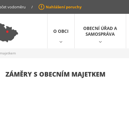
ečet vodoměru
/
Nahlášení poruchy
OBECNÍ ÚŘAD A
O OBCI
SAMOSPRÁVA
 majetkem
ZÁMĚRY S OBECNÍM MAJETKEM