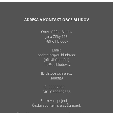
ADRESA A KONTAKT OBCE BLUDOV
Obecní úřad Bludov
Jana Žižky 195
789 61 Bludov
Email:
podatelna@ou.bludov.cz
(oficiální podání)
info@ou.bludov.cz
ID datové schránky:
sa8bfg9
IČ: 00302368
DIČ: CZ00302368
Bankovní spojení:
Česká spořitelna, a.s., Šumperk