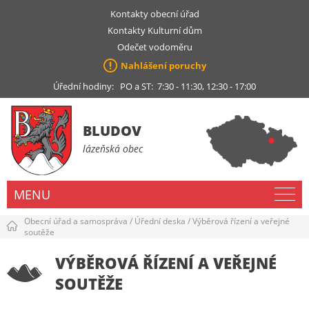
Kontakty obecní úřad
Kontakty Kulturní dům
Odečet vodoměru
Nahlášení poruchy
Úřední hodiny: PO a ST: 7:30 - 11:30, 12:30 - 17:00
BLUDOV
lázeňská obec
MENU
Obecní úřad a samospráva
/
Úřední deska
/
Výběrová řízení a veřejné
soutěže
VÝBĚROVÁ ŘÍZENÍ A VEŘEJNÉ
SOUTĚŽE