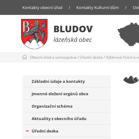
Kontakty obecní úřad
/
Kontakty Kulturní dům
/
Od
BLUDOV
lázeňská obec
Obecní úřad a samospráva
/
Úřední deska
/
Výběrová řízení a 
Základní údaje a kontakty
Jmenné složení orgánů obce
Organizační schéma
Aktuality z obecního úřadu
Úřední deska