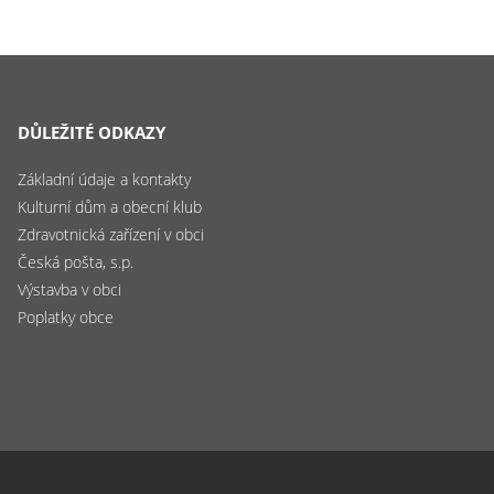
DŮLEŽITÉ ODKAZY
Základní údaje a kontakty
Kulturní dům a obecní klub
Zdravotnická zařízení v obci
Česká pošta, s.p.
Výstavba v obci
Poplatky obce