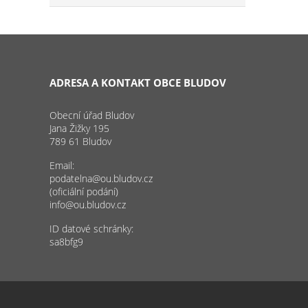
ADRESA A KONTAKT OBCE BLUDOV
Obecní úřad Bludov
Jana Žižky 195
789 61 Bludov
Email:
podatelna@ou.bludov.cz
(oficiální podání)
info@ou.bludov.cz
ID datové schránky:
sa8bfg9