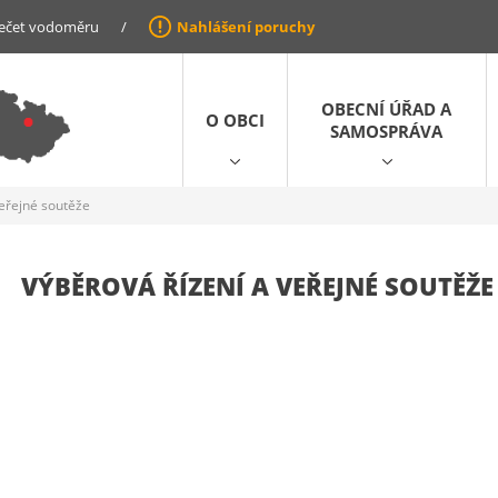
ečet vodoměru
/
Nahlášení poruchy
OBECNÍ ÚŘAD A
O OBCI
SAMOSPRÁVA
veřejné soutěže
VÝBĚROVÁ ŘÍZENÍ A VEŘEJNÉ SOUTĚŽE