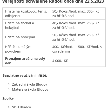
veřejností schválené Radou obce dne 22.5.2023
Hřiště na košíkovou, tenis,
50,- Kč/os./hod. max. 300,- Kč
odbíjenou
za hřiště/hod.
Hřiště na florbal a
40,- Kč/os./hod. max. 250,- Kč
hokejbal
za hřiště/hod.
50,- Kč/os./hod. max. 250,- Kč
Hřiště na nohejbal
za hřiště/hod.
Hřiště s umělým
400,- Kč/hod. 500,- Kč/hod. s
povrchem
osvětlením
Pronájem areálu na celý
4 000,- Kč
den
Bezplatné využívání hřiště:
Základní škola Bludov
Mateřská škola Bludov
Spolky
SDH Bludov