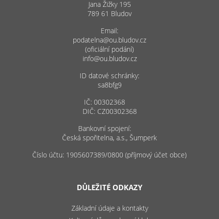
Jana Žižky 195
789 61 Bludov
Email:
podatelna@ou.bludov.cz
(oficiální podání)
info@ou.bludov.cz
ID datové schránky:
sa8bfg9
IČ: 00302368
DIČ: CZ00302368
Bankovní spojení:
Česká spořitelna, a.s., Šumperk
Číslo účtu: 1905607389/0800 (příjmový účet obce)
DŮLEŽITÉ ODKAZY
Základní údaje a kontakty