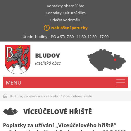
Kontakty obecní úřad
Kontakty Kulturní dům
Odečet vodoměru
Nahlášení poruchy
Úřední hodiny: PO a ST: 7:30 - 11:30, 12:30 - 17:00
BLUDOV
lázeňská obec
MENU
Kultura, vzdělání a sport v obci
/
Víceúčelové hřiště
VÍCEÚČELOVÉ HŘIŠTĚ
Poplatky za užívání „Víceúčelového hřiště“