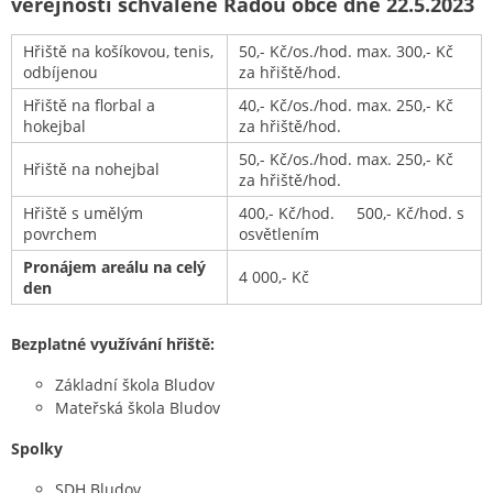
veřejností schválené Radou obce dne 22.5.2023
Hřiště na košíkovou, tenis,
50,- Kč/os./hod. max. 300,- Kč
odbíjenou
za hřiště/hod.
Hřiště na florbal a
40,- Kč/os./hod. max. 250,- Kč
hokejbal
za hřiště/hod.
50,- Kč/os./hod. max. 250,- Kč
Hřiště na nohejbal
za hřiště/hod.
Hřiště s umělým
400,- Kč/hod. 500,- Kč/hod. s
povrchem
osvětlením
Pronájem areálu na celý
4 000,- Kč
den
Bezplatné využívání hřiště:
Základní škola Bludov
Mateřská škola Bludov
Spolky
SDH Bludov