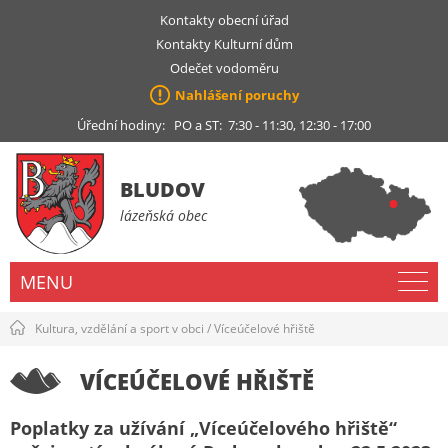
Kontakty obecní úřad
Kontakty Kulturní dům
Odečet vodoměru
Nahlášení poruchy
Úřední hodiny: PO a ST: 7:30 - 11:30, 12:30 - 17:00
BLUDOV
lázeňská obec
MENU
Kultura, vzdělání a sport v obci
/
Víceúčelové hřiště
VÍCEÚČELOVÉ HŘIŠTĚ
Poplatky za užívání „Víceúčelového hřiště“