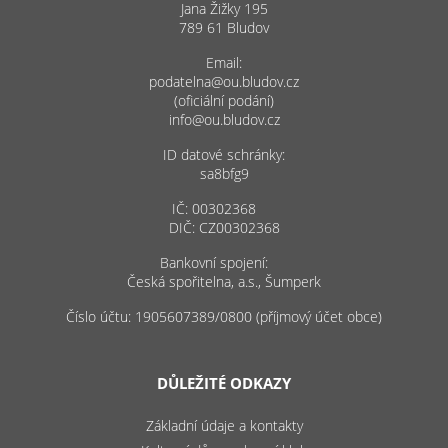
Jana Žižky 195
789 61 Bludov
Email:
podatelna@ou.bludov.cz
(oficiální podání)
info@ou.bludov.cz
ID datové schránky:
sa8bfg9
IČ: 00302368
DIČ: CZ00302368
Bankovní spojení:
Česká spořitelna, a.s., Šumperk
Číslo účtu: 1905607389/0800 (příjmový účet obce)
DŮLEŽITÉ ODKAZY
Základní údaje a kontakty