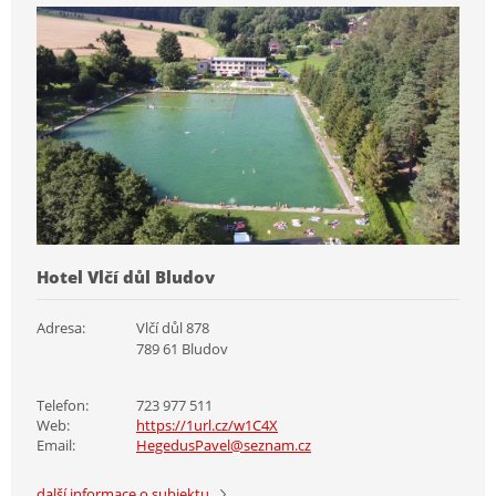
Hotel Vlčí důl Bludov
Adresa:
Vlčí důl 878
789 61 Bludov
Telefon:
723 977 511
Web:
https://1url.cz/w1C4X
Email:
HegedusPavel@seznam.cz
další informace o subjektu