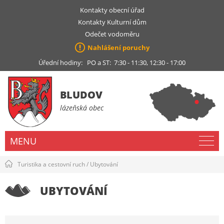
Kontakty obecní úřad
Kontakty Kulturní dům
Odečet vodoměru
Nahlášení poruchy
Úřední hodiny: PO a ST: 7:30 - 11:30, 12:30 - 17:00
BLUDOV
lázeňská obec
MENU
Turistika a cestovní ruch
/
Ubytování
UBYTOVÁNÍ