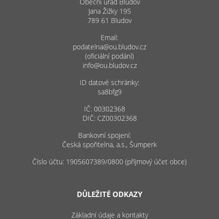
Obecní úřad Bludov
Jana Žižky 195
789 61 Bludov
Email:
podatelna@ou.bludov.cz
(oficiální podání)
info@ou.bludov.cz
ID datové schránky:
sa8bfg9
IČ: 00302368
DIČ: CZ00302368
Bankovní spojení:
Česká spořitelna, a.s., Šumperk
Číslo účtu: 1905607389/0800 (příjmový účet obce)
DŮLEŽITÉ ODKAZY
Základní údaje a kontakty