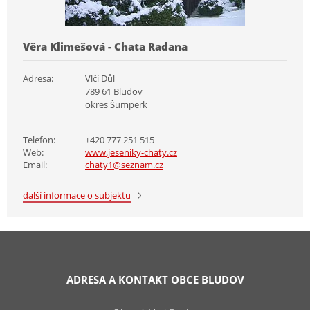
Věra Klimešová - Chata Radana
Adresa:
Vlčí Důl
789 61 Bludov
okres Šumperk
Telefon:
+420 777 251 515
Web:
www.jeseniky-chaty.cz
Email:
chaty1@seznam.cz
další informace o subjektu
ADRESA A KONTAKT OBCE BLUDOV