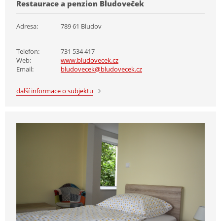
Restaurace a penzion Bludoveček
Adresa:
789 61 Bludov
Telefon:
731 534 417
Web:
www.bludovecek.cz
Email:
bludovecek@bludovecek.cz
další informace o subjektu