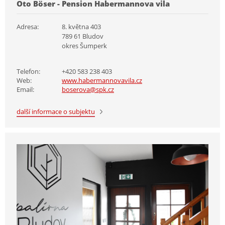
Oto Böser - Pension Habermannova vila
Adresa:
8. května 403
789 61 Bludov
okres Šumperk
Telefon:
+420 583 238 403
Web:
www.habermannovavila.cz
Email:
boserova@spk.cz
další informace o subjektu