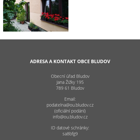
ADRESA A KONTAKT OBCE BLUDOV
Obecní úřad Bludov
Jana Žižky 195
789 61 Bludov
Email:
podatelna@ou.bludov.cz
(oficiální podání)
info@ou.bludov.cz
ID datové schránky:
sa8bfg9