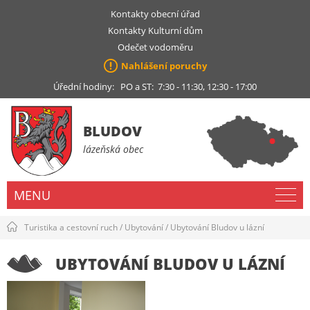
Kontakty obecní úřad
Kontakty Kulturní dům
Odečet vodoměru
Nahlášení poruchy
Úřední hodiny: PO a ST: 7:30 - 11:30, 12:30 - 17:00
BLUDOV
lázeňská obec
MENU
Turistika a cestovní ruch
/
Ubytování
/
Ubytování Bludov u lázní
UBYTOVÁNÍ BLUDOV U LÁZNÍ