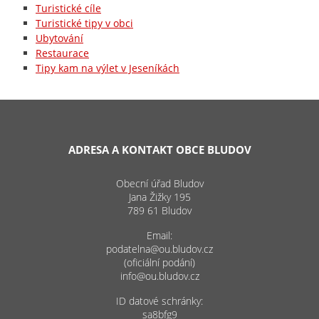
Turistické cíle
Turistické tipy v obci
Ubytování
Restaurace
Tipy kam na výlet v Jeseníkách
ADRESA A KONTAKT OBCE BLUDOV
Obecní úřad Bludov
Jana Žižky 195
789 61 Bludov
Email:
podatelna@ou.bludov.cz
(oficiální podání)
info@ou.bludov.cz
ID datové schránky:
sa8bfg9