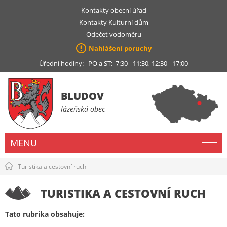
Kontakty obecní úřad
Kontakty Kulturní dům
Odečet vodoměru
Nahlášení poruchy
Úřední hodiny: PO a ST: 7:30 - 11:30, 12:30 - 17:00
BLUDOV
lázeňská obec
MENU
Turistika a cestovní ruch
TURISTIKA A CESTOVNÍ RUCH
Tato rubrika obsahuje: