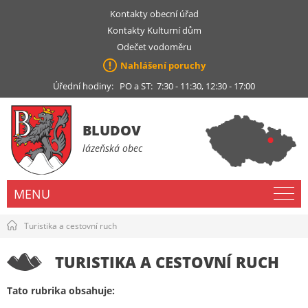
Kontakty obecní úřad
Kontakty Kulturní dům
Odečet vodoměru
Nahlášení poruchy
Úřední hodiny: PO a ST: 7:30 - 11:30, 12:30 - 17:00
BLUDOV
lázeňská obec
MENU
Turistika a cestovní ruch
TURISTIKA A CESTOVNÍ RUCH
Tato rubrika obsahuje: