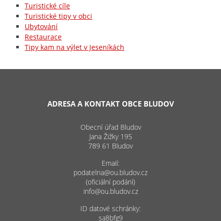
Turistické cíle
Turistické tipy v obci
Ubytování
Restaurace
Tipy kam na výlet v Jeseníkách
ADRESA A KONTAKT OBCE BLUDOV
Obecní úřad Bludov
Jana Žižky 195
789 61 Bludov
Email:
podatelna@ou.bludov.cz
(oficiální podání)
info@ou.bludov.cz
ID datové schránky:
sa8bfg9