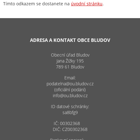
Tímto odkazem se dostanete na
úvodní stránku
.
ADRESA A KONTAKT OBCE BLUDOV
Obecní úřad Bludov
Jana Žižky 195
789 61 Bludov
Email:
podatelna@ou.bludov.cz
(oficiální podání)
info@ou.bludov.cz
ID datové schránky:
sa8bfg9
IČ: 00302368
DIČ: CZ00302368