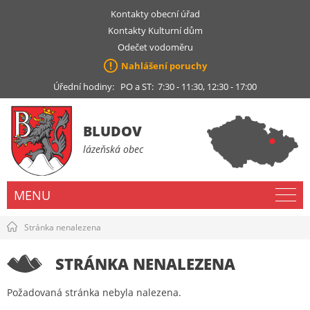
Kontakty obecní úřad
Kontakty Kulturní dům
Odečet vodoměru
Nahlášení poruchy
Úřední hodiny: PO a ST: 7:30 - 11:30, 12:30 - 17:00
BLUDOV
lázeňská obec
MENU
Stránka nenalezena
STRÁNKA NENALEZENA
Požadovaná stránka nebyla nalezena.