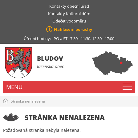
Kontakty obecní úřad
Kontakty Kulturní dům
Odečet vodoměru
Nahlášení poruchy
Úřední hodiny: PO a ST: 7:30 - 11:30, 12:30 - 17:00
BLUDOV
lázeňská obec
MENU
Stránka nenalezena
STRÁNKA NENALEZENA
Požadovaná stránka nebyla nalezena.