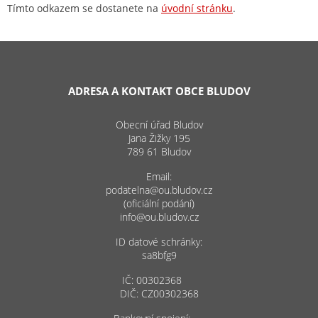
Tímto odkazem se dostanete na
úvodní stránku
.
ADRESA A KONTAKT OBCE BLUDOV
Obecní úřad Bludov
Jana Žižky 195
789 61 Bludov
Email:
podatelna@ou.bludov.cz
(oficiální podání)
info@ou.bludov.cz
ID datové schránky:
sa8bfg9
IČ: 00302368
DIČ: CZ00302368