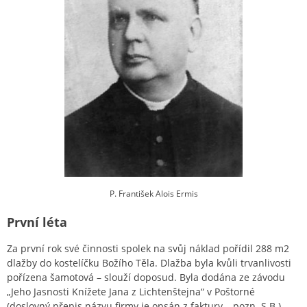
P. František Alois Ermis
První léta
Za první rok své činnosti spolek na svůj náklad pořídil 288 m2
dlažby do kostelíčku Božího Těla. Dlažba byla kvůli trvanlivosti
pořízena šamotová – slouží doposud. Byla dodána ze závodu
„Jeho Jasnosti Knížete Jana z Lichtenštejna“ v Poštorné
(doslovný přepis názvu firmy je opsán z faktury – pozn. S.B.).