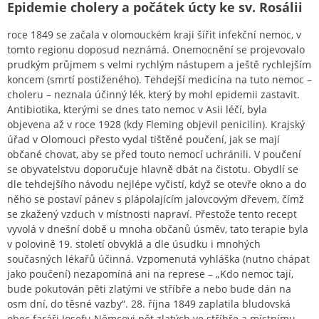
Epidemie cholery a počátek úcty ke sv. Rosálii
roce 1849 se začala v olomouckém kraji šířit infekční nemoc, v
tomto regionu doposud neznámá. Onemocnění se projevovalo
prudkým průjmem s velmi rychlým nástupem a ještě rychlejším
koncem (smrtí postiženého). Tehdejší medicína na tuto nemoc –
choleru – neznala účinný lék, který by mohl epidemii zastavit.
Antibiotika, kterými se dnes tato nemoc v Asii léčí, byla
objevena až v roce 1928 (kdy Fleming objevil penicilin). Krajský
úřad v Olomouci přesto vydal tištěné poučení, jak se mají
občané chovat, aby se před touto nemocí uchránili. V poučení
se obyvatelstvu doporučuje hlavně dbát na čistotu. Obydlí se
dle tehdejšího návodu nejlépe vyčistí, když se otevře okno a do
něho se postaví pánev s plápolajícím jalovcovým dřevem, čímž
se zkažený vzduch v místnosti napraví. Přestože tento recept
vyvolá v dnešní době u mnoha občanů úsměv, tato terapie byla
v polovině 19. století obvyklá a dle úsudku i mnohých
současných lékařů účinná. Vzpomenutá vyhláška (nutno chápat
jako poučení) nezapomíná ani na represe – „Kdo nemoc tají,
bude pokutován pěti zlatými ve stříbře a nebo bude dán na
osm dní‚ do těsné vazby“. 28. října 1849 zaplatila bludovská
obec faráři Josefu Němcovi pět zlatých ve stříbře a místnímu