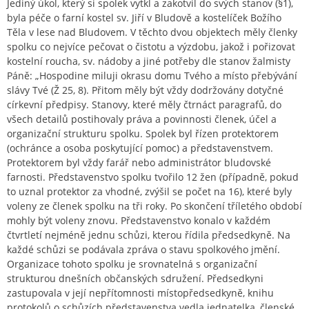
Jediný úkol, který si spolek vytkl a zakotvil do svých stanov (§1),
byla péče o farní kostel sv. Jiří v Bludově a kostelíček Božího
Těla v lese nad Bludovem. V těchto dvou objektech měly členky
spolku co nejvíce pečovat o čistotu a výzdobu, jakož i pořizovat
kostelní roucha, sv. nádoby a jiné potřeby dle stanov žalmisty
Páně: „Hospodine miluji okrasu domu Tvého a místo přebývání
slávy Tvé (Ž 25, 8). Přitom měly být vždy dodržovány dotyčné
církevní předpisy. Stanovy, které měly čtrnáct paragrafů, do
všech detailů postihovaly práva a povinnosti členek, účel a
organizační strukturu spolku. Spolek byl řízen protektorem
(ochránce a osoba poskytující pomoc) a představenstvem.
Protektorem byl vždy farář nebo administrátor bludovské
farnosti. Představenstvo spolku tvořilo 12 žen (případně, pokud
to uznal protektor za vhodné, zvýšil se počet na 16), které byly
voleny ze členek spolku na tři roky. Po skončení tříletého období
mohly být voleny znovu. Představenstvo konalo v každém
čtvrtletí nejméně jednu schůzi, kterou řídila předsedkyně. Na
každé schůzi se podávala zpráva o stavu spolkového jmění.
Organizace tohoto spolku je srovnatelná s organizační
strukturou dnešních občanských sdružení. Předsedkyni
zastupovala v její nepřítomnosti místopředsedkyně, knihu
protokolů o schůzích představenstva vedla jednatelka, členské