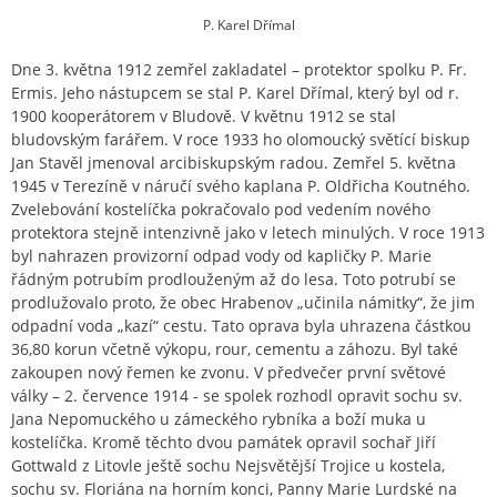
P. Karel Dřímal
Dne 3. května 1912 zemřel zakladatel – protektor spolku P. Fr.
Ermis. Jeho nástupcem se stal P. Karel Dřímal, který byl od r.
1900 kooperátorem v Bludově. V květnu 1912 se stal
bludovským farářem. V roce 1933 ho olomoucký světící biskup
Jan Stavěl jmenoval arcibiskupským radou. Zemřel 5. května
1945 v Terezíně v náručí svého kaplana P. Oldřicha Koutného.
Zvelebování kostelíčka pokračovalo pod vedením nového
protektora stejně intenzivně jako v letech minulých. V roce 1913
byl nahrazen provizorní odpad vody od kapličky P. Marie
řádným potrubím prodlouženým až do lesa. Toto potrubí se
prodlužovalo proto, že obec Hrabenov „učinila námitky“, že jim
odpadní voda „kazí“ cestu. Tato oprava byla uhrazena částkou
36,80 korun včetně výkopu, rour, cementu a záhozu. Byl také
zakoupen nový řemen ke zvonu. V předvečer první světové
války – 2. července 1914 - se spolek rozhodl opravit sochu sv.
Jana Nepomuckého u zámeckého rybníka a boží muka u
kostelíčka. Kromě těchto dvou památek opravil sochař Jiří
Gottwald z Litovle ještě sochu Nejsvětější Trojice u kostela,
sochu sv. Floriána na horním konci, Panny Marie Lurdské na