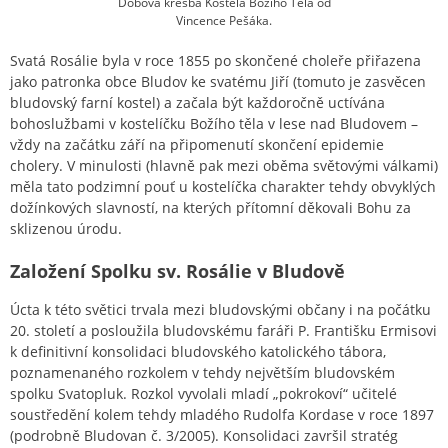
Dobová kresba Kostela Božího Těla od
Vincence Pešáka.
Svatá Rosálie byla v roce 1855 po skončené choleře přiřazena
jako patronka obce Bludov ke svatému Jiří (tomuto je zasvěcen
bludovský farní kostel) a začala být každoročně uctívána
bohoslužbami v kostelíčku Božího těla v lese nad Bludovem –
vždy na začátku září na připomenutí skončení epidemie
cholery. V minulosti (hlavně pak mezi oběma světovými válkami)
měla tato podzimní pouť u kostelíčka charakter tehdy obvyklých
dožínkových slavností, na kterých přítomní děkovali Bohu za
sklizenou úrodu.
Založení Spolku sv. Rosálie v Bludově
Úcta k této světici trvala mezi bludovskými občany i na počátku
20. století a posloužila bludovskému faráři P. Františku Ermisovi
k definitivní konsolidaci bludovského katolického tábora,
poznamenaného rozkolem v tehdy největším bludovském
spolku Svatopluk. Rozkol vyvolali mladí „pokrokoví“ učitelé
soustředění kolem tehdy mladého Rudolfa Kordase v roce 1897
(podrobně Bludovan č. 3/2005). Konsolidaci završil stratég