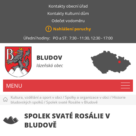
Kontakty obecní úřad
Kontakty Kulturní dům
Odečet vodoměru
Nahlášení poruchy
Úřední hodiny: PO a ST: 7:30 - 11:30, 12:30 - 17:00
BLUDOV
lázeňská obec
MENU
Kultura, vzdělání a sport v obci
/
Spolky a organizace v obci
/
Historie
bludovských spolků
/
Spolek svaté Rosálie v Bludově
SPOLEK SVATÉ ROSÁLIE V
BLUDOVĚ