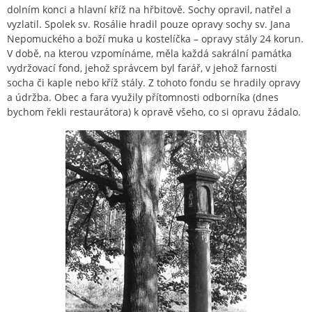
dolním konci a hlavní kříž na hřbitově. Sochy opravil, natřel a
vyzlatil. Spolek sv. Rosálie hradil pouze opravy sochy sv. Jana
Nepomuckého a boží muka u kostelíčka – opravy stály 24 korun.
V době, na kterou vzpomínáme, měla každá sakrální památka
vydržovací fond, jehož správcem byl farář, v jehož farnosti
socha či kaple nebo kříž stály. Z tohoto fondu se hradily opravy
a údržba. Obec a fara využily přítomnosti odborníka (dnes
bychom řekli restaurátora) k opravě všeho, co si opravu žádalo.