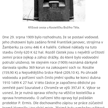
Křížová cesta u Kostelíčku Božího Těla.
Dne 29. srpna 1909 bylo rozhodnuto, že se postaví vodovod.
Jeho zhotovení bylo zadáno firmě František Janovec, strojírna v
Žamberku za cenu 446 K 4 haléře. Celkové náklady na tuto
stavbu činily 620 K 62 hal. Rozdíl částek jsou s největší určitostí
zemní práce (výkop a zához drážky, do které bylo vodovodní
potrubí uloženo). Ve stejném roce (1909) neznámá dárkyně
darovala spolku 369 korun na zakoupení soch sv. Rosálie
(159,90 K) a Nejsvětějšího Srdce Páně (209,10 K). Po úhradě
vodovodu a pořízení soch činilo jmění spolku ke konci dubna
1910 1499 K 27 hal. V této částce je započteno dědictví po
zemřelé paní Souralové z Chromče ve výši 397,41 K. Výbor se
usnesl, že je nutná oprava střechy na věžičce kostelíčka a
oprava hromosvodu. O zařízení této opravy byl požádán
protektor P. Ermis. Dle dochovaného zápisu se práce zúčastnil
kromě klempíře i tesařský mistr. Zřejmě byly vyměněny některé