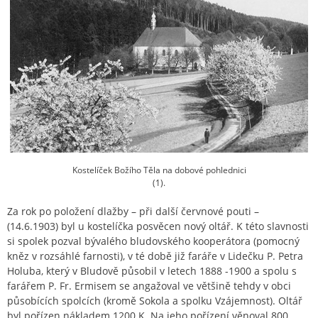
Kostelíček Božího Těla na dobové pohlednici
(1).
Za rok po položení dlažby – při další červnové pouti –
(14.6.1903) byl u kostelíčka posvěcen nový oltář. K této slavnosti
si spolek pozval bývalého bludovského kooperátora (pomocný
kněz v rozsáhlé farnosti), v té době již faráře v Lidečku P. Petra
Holuba, který v Bludově působil v letech 1888 -1900 a spolu s
farářem P. Fr. Ermisem se angažoval ve většině tehdy v obci
působících spolcích (kromě Sokola a spolku Vzájemnost). Oltář
byl pořízen nákladem 1200 K. Na jeho pořízení věnoval 800