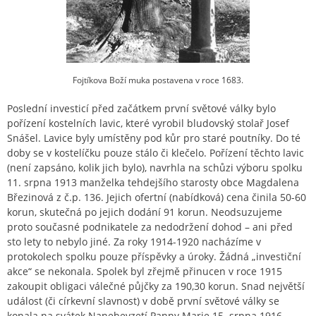
Fojtíkova Boží muka postavena v roce 1683.
Poslední investicí před začátkem první světové války bylo
pořízení kostelních lavic, které vyrobil bludovský stolař Josef
Snášel. Lavice byly umístěny pod kůr pro staré poutníky. Do té
doby se v kostelíčku pouze stálo či klečelo. Pořízení těchto lavic
(není zapsáno, kolik jich bylo), navrhla na schůzi výboru spolku
11. srpna 1913 manželka tehdejšího starosty obce Magdalena
Březinová z č.p. 136. Jejich ofertní (nabídková) cena činila 50-60
korun, skutečná po jejich dodání 91 korun. Neodsuzujeme
proto současné podnikatele za nedodržení dohod – ani před
sto lety to nebylo jiné. Za roky 1914-1920 nacházíme v
protokolech spolku pouze příspěvky a úroky. Žádná „investiční
akce“ se nekonala. Spolek byl zřejmě přinucen v roce 1915
zakoupit obligaci válečné půjčky za 190,30 korun. Snad největší
událost (či církevní slavnost) v době první světové války se
konala na svátek Nanebevzetí Panny Marie 15. srpna 1916.