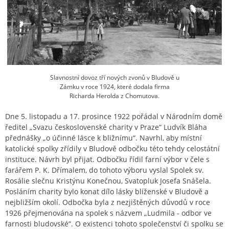
Slavnostní dovoz tří nových zvonů v Bludově u
Zámku v roce 1924, které dodala firma
Richarda Herolda z Chomutova.
Dne 5. listopadu a 17. prosince 1922 pořádal v Národním domě
ředitel „Svazu československé charity v Praze“ Ludvík Bláha
přednášky „o účinné lásce k bližnímu“. Navrhl, aby místní
katolické spolky zřídily v Bludově odbočku této tehdy celostátní
instituce. Návrh byl přijat. Odbočku řídil farní výbor v čele s
farářem P. K. Dřímalem, do tohoto výboru vyslal Spolek sv.
Rosálie slečnu Kristýnu Konečnou, Svatopluk Josefa Snášela.
Posláním charity bylo konat dílo lásky blíženské v Bludově a
nejbližším okolí. Odbočka byla z nezjištěných důvodů v roce
1926 přejmenována na spolek s názvem „Ludmila - odbor ve
farnosti bludovské“. O existenci tohoto společenství či spolku se