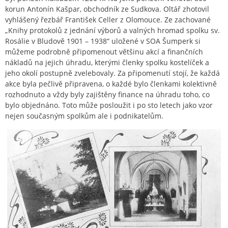
korun Antonín Kašpar, obchodník ze Sudkova. Oltář zhotovil
vyhlášený řezbář František Celler z Olomouce. Ze zachované
„Knihy protokolů z jednání výborů a valných hromad spolku sv.
Rosálie v Bludově 1901 – 1938“ uložené v SOA Šumperk si
můžeme podrobně připomenout většinu akcí a finančních
nákladů na jejich úhradu, kterými členky spolku kostelíček a
jeho okolí postupně zvelebovaly. Za připomenutí stojí, že každá
akce byla pečlivě připravena, o každé bylo členkami kolektivně
rozhodnuto a vždy byly zajištěny finance na úhradu toho, co
bylo objednáno. Toto může posloužit i po sto letech jako vzor
nejen současným spolkům ale i podnikatelům.