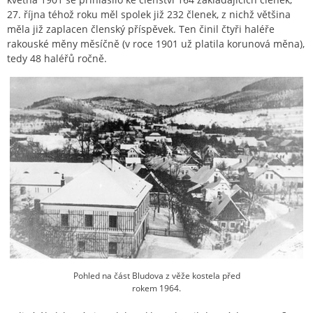
27. října téhož roku měl spolek již 232 členek, z nichž většina
měla již zaplacen členský příspěvek. Ten činil čtyři haléře
rakouské měny měsíčně (v roce 1901 už platila korunová měna),
tedy 48 haléřů ročně.
Pohled na část Bludova z věže kostela před
rokem 1964.