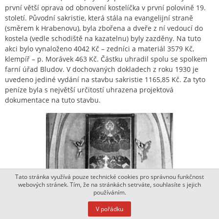
první větší oprava od obnovení kostelíčka v první polovině 19.
století. Původní sakristie, která stála na evangelijní straně
(směrem k Hrabenovu), byla zbořena a dveře z ní vedoucí do
kostela (vedle schodiště na kazatelnu) byly zazděny. Na tuto
akci bylo vynaloženo 4042 Kč – zedníci a materiál 3579 Kč,
klempíř – p. Morávek 463 Kč. Částku uhradil spolu se spolkem
farní úřad Bludov. V dochovaných dokladech z roku 1930 je
uvedeno jediné vydání na stavbu sakristie 1165,85 Kč. Za tyto
peníze byla s největší určitostí uhrazena projektová
dokumentace na tuto stavbu.
Tato stránka využívá pouze technické cookies pro správnou funkčnost
webových stránek. Tím, že na stránkách setrváte, souhlasíte s jejich
používáním.
V pořádku