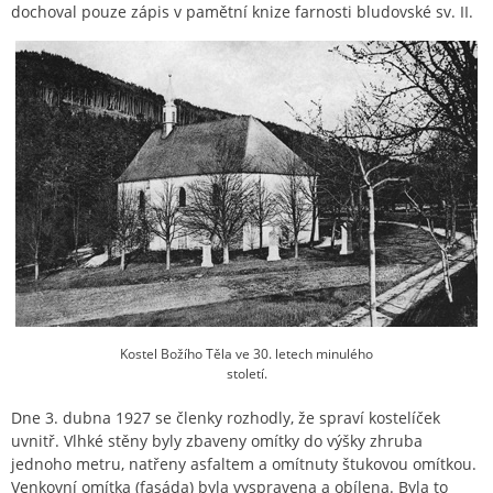
dochoval pouze zápis v pamětní knize farnosti bludovské sv. II.
Kostel Božího Těla ve 30. letech minulého
století.
Dne 3. dubna 1927 se členky rozhodly, že spraví kostelíček
uvnitř. Vlhké stěny byly zbaveny omítky do výšky zhruba
jednoho metru, natřeny asfaltem a omítnuty štukovou omítkou.
Venkovní omítka (fasáda) byla vyspravena a obílena. Byla to