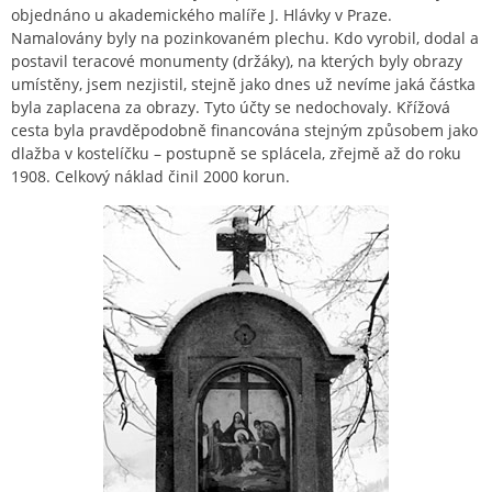
objednáno u akademického malíře J. Hlávky v Praze.
Namalovány byly na pozinkovaném plechu. Kdo vyrobil, dodal a
postavil teracové monumenty (držáky), na kterých byly obrazy
umístěny, jsem nezjistil, stejně jako dnes už nevíme jaká částka
byla zaplacena za obrazy. Tyto účty se nedochovaly. Křížová
cesta byla pravděpodobně financována stejným způsobem jako
dlažba v kostelíčku – postupně se splácela, zřejmě až do roku
1908. Celkový náklad činil 2000 korun.