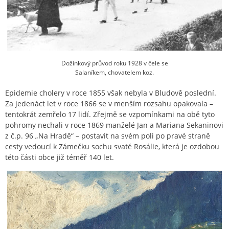
Dožínkový průvod roku 1928 v čele se
Salaníkem, chovatelem koz.
Epidemie cholery v roce 1855 však nebyla v Bludově poslední.
Za jedenáct let v roce 1866 se v menším rozsahu opakovala –
tentokrát zemřelo 17 lidí. Zřejmě se vzpomínkami na obě tyto
pohromy nechali v roce 1869 manželé Jan a Mariana Sekaninovi
z č.p. 96 „Na Hradě“ – postavit na svém poli po pravé straně
cesty vedoucí k Zámečku sochu svaté Rosálie, která je ozdobou
této části obce již téměř 140 let.