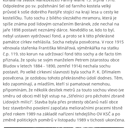
Odpoledne po sv. požehnání šel od farního kostela velký
průvod k soše dobrého Pastýře stojící na kraji lesa u cesty ke
kostelíčku. Tuto sochu z bílého slezského mramoru, která je
spíše známa pod lidovým označením Beránek, zde nechal na
jaře 1898 postavit neznámý dárce. Nevědělo se, kdo to byl,
nebyl ustaven vydržovací fond, a proto se k této překrásné
památce církev nehlásila. Socha nebyla posvěcena. V roce 1915
věnovala stařenka Františka Minářová, výměnkářka na statku
č.p. 119, sto korun na udržovací fond této sochy a de facto tím
přiznala, že spolu se svým manželem Petrem (starostou obce
Bludov v letech 1884 - 1890, zemřel 1914) nechala sochu
postavit. Po velké církevní slavnosti byla socha P. K. Dřímalem
posvěcena. Je ozdobou tohoto překrásného údolí dodnes. Těm,
kdo zapomínají, a mladším, kteří si pamatovat nemohou,
připomínám, že několik desítek metrů za touto sochou vlevo (ve
směru od obce) měl být vstup na „Střelnici pro pěchotní zbraně
Lidových milicí“. Stavba byla přes protesty občanů naší obce
bez stavebního povolení započata melioračními pracemi těsně
před rokem 1989 na základě nařízení tehdejšího OV KSČ a po
změně politických poměrů v listopadu 1989 v tichosti ukončena.