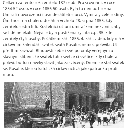
Celkem za tento rok zemřelo 187 osob. Pro srovnání: v roce
1854 52 osob, v roce 1856 50 osob. Byla to nemoc hrozná.
Umírali novorozenci i osmdesátiletí starci. Vymíraly celé rodiny.
Úmrtnost na choleru dosáhla vrcholu 28. srpna 1855, kdy
zemřelo sedm lidí. Kostelníci už ani umíráčkem nezvonili, aby
se lidé nelekali. Nejvíce byla postižena rychta č.p. 35, kde
zemřely čtyři osoby. Počátkem září 1855, 4. září, v den, kdy má v
církevním kalendáři svátek svatá Rosálie, nemoc polevila. Už
předtím zavázali Bludovští sebe i své potomky veřejným a
slavným slibem, že svátek toho světce či světice, kdy cholera
poleví, budou navěky slavit jako zasvěcený. Dnem se stal svátek
sv. Rosálie, kterou katolická církev uctívá jako patronku proti
moru.