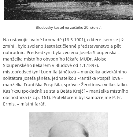
Bludovský kostel na začátku 20. století.
Na ustavující valné hromadě (16.5.1901), o které jsem se již
zmínil, bylo zvoleno šestnáctičlenné představenstvo a pět
náhradnic. Předsedkyní byla zvolena Josefa Sloupenská –
manželka místního obvodního lékaře MUDr. Aloise
Sloupenského (lékařem v Bludově od 1.1.1897),
místopředsedkyní Ludmila Jánětová – manželka advokátního
solitátora Josefa Jáněta, jednatelkou Františka Pospíšilová –
manželka Františka Pospíšila, správce Žerotínova velkostatku.
Kasírkou (pokladní) se stala Beáta Krejčí – manželka místního
obchodníka (z č.p. 161). Protektorem byl samozřejmě P. Fr.
Ermis. – místní farář.