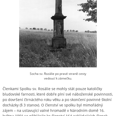
Socha sv. Rozálie po pravé straně cesty
vedoucí k zámečku.
Členkami Spolku sv. Rosálie se mohly stát pouze katoličky
bludovské farnosti, které dobře plní své náboženské povinnosti,
po dovršení čtrnáctého roku věku a po skončení povinné školní
docházky (§ 3 stanov). O členství ve spolku byl mimořádný
zájem – na ustavující valné hromadě v Národním domě 16.
května 1901 se přihlásilo ke členství 164 zakládajících členek,