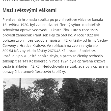
Mezi světovými válkami
První valná hromada spolku po první světové válce se konala
16. května 1920, byl zvolen dvacetičlenný výbor, dodatečně
schválena oprava vodovodu u kostelíčka. Tuto v roce 1919
provedl zámečník František Hejl za 560 Kč. V roce 1922 byl
pořízen zvon – bez ozdob a nápisů – 42 kg těžký od firmy Václav
Červený z Hradce Králové. Ve sbírkách na zvon se vybralo
809,54 Kč, zbytek do částky 2676,48 Kč uhradil Spolek sv.
Rosálie. Spolku ještě peníze zbyly, a proto se členky rozhodly
zakoupit za 141 Kč koberec. V roce 1924 byla opravena křížová
cesta (nákladem 42 Kč). Nedochovalo se však, zda byly opraveny
obrazy či betonové (teracové) kapličky.