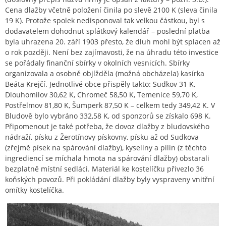
Cena dlažby včetně položení činila po slevě 2100 K (sleva činila
19 K). Protože spolek nedisponoval tak velkou částkou, byl s
dodavatelem dohodnut splátkový kalendář – poslední platba
byla uhrazena 20. září 1903 přesto, že dluh mohl být splacen až
o rok později. Není bez zajímavosti, že na úhradu této investice
se pořádaly finanční sbírky v okolních vesnicích. Sbírky
organizovala a osobně objížděla (možná obcházela) kasírka
Beáta Krejčí. Jednotlivé obce přispěly takto: Sudkov 31 K,
Dlouhomilov 30,62 K, Chromeč 58,50 K, Temenice 59,70 K,
Postřelmov 81,80 K, Šumperk 87,50 K – celkem tedy 349,42 K. V
Bludově bylo vybráno 332,58 K, od sponzorů se získalo 698 K.
Připomenout je také potřeba, že dovoz dlažby z bludovského
nádraží, písku z Žerotínovy pískovny, písku až od Sudkova
(zřejmě písek na spárování dlažby), kyseliny a pilin (z těchto
ingrediencí se míchala hmota na spárování dlažby) obstarali
bezplatně místní sedláci. Materiál ke kostelíčku přivezlo 36
koňských povozů. Při pokládání dlažby byly vyspraveny vnitřní
omítky kostelíčka.