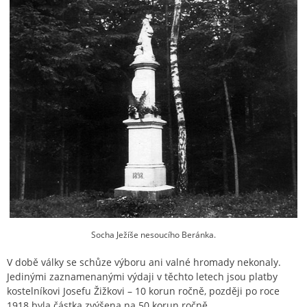
Socha Ježíše nesoucího Beránka.
V době války se schůze výboru ani valné hromady nekonaly.
Jedinými zaznamenanými výdaji v těchto letech jsou platby
kostelníkovi Josefu Žižkovi – 10 korun ročně, později po roce
1918 byla částka zvýšena na 50 korun ročně.