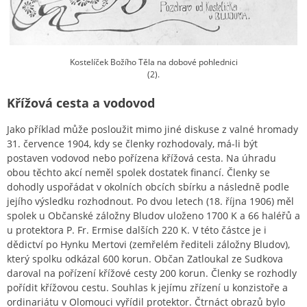
Kostelíček Božího Těla na dobové pohlednici
(2).
Křížová cesta a vodovod
Jako příklad může posloužit mimo jiné diskuse z valné hromady
31. července 1904, kdy se členky rozhodovaly, má-li být
postaven vodovod nebo pořízena křížová cesta. Na úhradu
obou těchto akcí neměl spolek dostatek financí. Členky se
dohodly uspořádat v okolních obcích sbírku a následně podle
jejího výsledku rozhodnout. Po dvou letech (18. října 1906) měl
spolek u Občanské záložny Bludov uloženo 1700 K a 66 haléřů a
u protektora P. Fr. Ermise dalších 220 K. V této částce je i
dědictví po Hynku Mertovi (zemřelém řediteli záložny Bludov),
který spolku odkázal 600 korun. Občan Zatloukal ze Sudkova
daroval na pořízení křížové cesty 200 korun. Členky se rozhodly
pořídit křížovou cestu. Souhlas k jejímu zřízení u konzistoře a
ordinariátu v Olomouci vyřídil protektor. Čtrnáct obrazů bylo