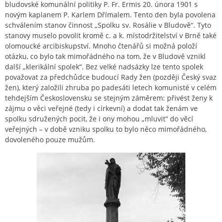
bludovské komunální politiky P. Fr. Ermis 20. února 1901 s
novým kaplanem P. Karlem Dřímalem. Tento den byla povolena
schválením stanov činnost „Spolku sv. Rosálie v Bludově“. Tyto
stanovy muselo povolit kromě c. a k. místodržitelství v Brně také
olomoucké arcibiskupství. Mnoho čtenářů si možná položí
otázku, co bylo tak mimořádného na tom, že v Bludově vznikl
další „klerikální spolek“. Bez velké nadsázky lze tento spolek
považovat za předchůdce budoucí Rady žen (později Český svaz
žen), který založili zhruba po padesáti letech komunisté v celém
tehdejším Československu se stejným záměrem: přivést ženy k
zájmu o věci veřejné (tedy i církevní) a dodat tak ženám ve
spolku sdružených pocit, že i ony mohou „mluvit“ do věcí
veřejných – v době vzniku spolku to bylo něco mimořádného,
dovoleného pouze mužům.