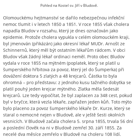
Pohled na Kostel sv. Jiří v Bludově.
Olomouckému hejtmanství se dařilo nebezpečnou infekční
nemoc tlumit i v letech 1850 a 1851. V roce 1855 však cholera
napadla Bludov v rozsahu, který je dnes označován jako
epidemie. Protože cholera vypukla v celém olomouckém kraji,
byl jmenován (přikázán) jako okresní lékař MUDr. Arnošt ze
Schinnernů, který měl být ostatním lékařům rádcem. V obci
Bludov však žádný lékař ordinaci neměl. Proto obec Bludov
vydala v roce 1855 na mýtném (poplatek, který se platil u
šumperského hřbitova za povoz, který jel do Šumperka) při
dovážení doktora 5 zlatých a 48 krejcarů. Částka to byla
ohromná – pro představu: z jednoho kusu tažného dobytka se
platil pouhý jeden krejcar mýtného. Zlatka měla šedesát
krejcarů. Lze tedy vypočítat, že byl zaplacen za 348 cest, pokud
byl v bryčce, která vezla lékaře, zapřažen jeden kůň. Toto mýto
bylo placeno za povoz šumperského lékaře Dr. Kurze, který se
staral o nemocné nejen v Bludově, ale v ještě šesti okolních
vesnicích. V Bludově začala cholera 5. srpna 1855, trvala 56 dní
a poslední člověk na ni v Bludově zemřel 30. září 1855. Za
necelé dva měsíce zemřelo v Bludově na choleru 108 lidí.