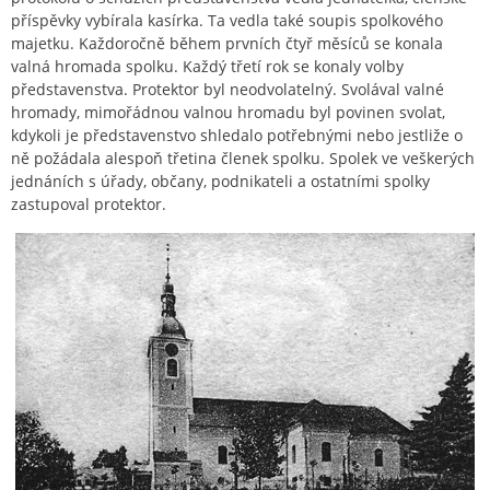
příspěvky vybírala kasírka. Ta vedla také soupis spolkového
majetku. Každoročně během prvních čtyř měsíců se konala
valná hromada spolku. Každý třetí rok se konaly volby
představenstva. Protektor byl neodvolatelný. Svolával valné
hromady, mimořádnou valnou hromadu byl povinen svolat,
kdykoli je představenstvo shledalo potřebnými nebo jestliže o
ně požádala alespoň třetina členek spolku. Spolek ve veškerých
jednáních s úřady, občany, podnikateli a ostatními spolky
zastupoval protektor.