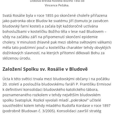
Dobová kresba Kostela Božího Těla od
Vincence Pešáka.
Svatá Rosálie byla v roce 1855 po skončené choleře přiřazena
jako patronka obce Bludov ke svatému Jiří (tomuto je zasvěcen
bludovský farní kostel) a začala být každoročně uctívána
bohoslužbami v kostelíčku Božího těla v lese nad Bludovem –
vždy na začátku září na připomenutí skončení epidemie
cholery. V minulosti (hlavně pak mezi oběma světovými válkami)
měla tato podzimní pouť u kostelíčka charakter tehdy obvyklých
dožínkových slavností, na kterých přítomní děkovali Bohu za
sklizenou úrodu.
Založení Spolku sv. Rosálie v Bludově
Úcta k této světici trvala mezi bludovskými občany i na počátku
20. století a posloužila bludovskému faráři P. Františku Ermisovi
k definitivní konsolidaci bludovského katolického tábora,
poznamenaného rozkolem v tehdy největším bludovském
spolku Svatopluk. Rozkol vyvolali mladí „pokrokoví“ učitelé
soustředění kolem tehdy mladého Rudolfa Kordase v roce 1897
(podrobně Bludovan č. 3/2005). Konsolidaci završil stratég