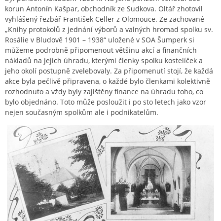
korun Antonín Kašpar, obchodník ze Sudkova. Oltář zhotovil
vyhlášený řezbář František Celler z Olomouce. Ze zachované
„Knihy protokolů z jednání výborů a valných hromad spolku sv.
Rosálie v Bludově 1901 – 1938“ uložené v SOA Šumperk si
můžeme podrobně připomenout většinu akcí a finančních
nákladů na jejich úhradu, kterými členky spolku kostelíček a
jeho okolí postupně zvelebovaly. Za připomenutí stojí, že každá
akce byla pečlivě připravena, o každé bylo členkami kolektivně
rozhodnuto a vždy byly zajištěny finance na úhradu toho, co
bylo objednáno. Toto může posloužit i po sto letech jako vzor
nejen současným spolkům ale i podnikatelům.