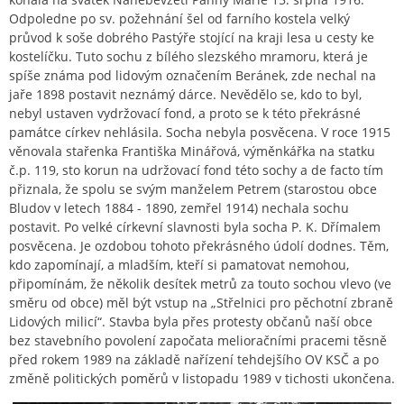
Odpoledne po sv. požehnání šel od farního kostela velký
průvod k soše dobrého Pastýře stojící na kraji lesa u cesty ke
kostelíčku. Tuto sochu z bílého slezského mramoru, která je
spíše známa pod lidovým označením Beránek, zde nechal na
jaře 1898 postavit neznámý dárce. Nevědělo se, kdo to byl,
nebyl ustaven vydržovací fond, a proto se k této překrásné
památce církev nehlásila. Socha nebyla posvěcena. V roce 1915
věnovala stařenka Františka Minářová, výměnkářka na statku
č.p. 119, sto korun na udržovací fond této sochy a de facto tím
přiznala, že spolu se svým manželem Petrem (starostou obce
Bludov v letech 1884 - 1890, zemřel 1914) nechala sochu
postavit. Po velké církevní slavnosti byla socha P. K. Dřímalem
posvěcena. Je ozdobou tohoto překrásného údolí dodnes. Těm,
kdo zapomínají, a mladším, kteří si pamatovat nemohou,
připomínám, že několik desítek metrů za touto sochou vlevo (ve
směru od obce) měl být vstup na „Střelnici pro pěchotní zbraně
Lidových milicí“. Stavba byla přes protesty občanů naší obce
bez stavebního povolení započata melioračními pracemi těsně
před rokem 1989 na základě nařízení tehdejšího OV KSČ a po
změně politických poměrů v listopadu 1989 v tichosti ukončena.