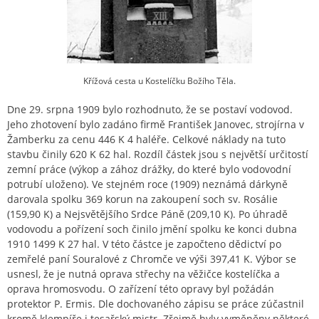
Křížová cesta u Kostelíčku Božího Těla.
Dne 29. srpna 1909 bylo rozhodnuto, že se postaví vodovod.
Jeho zhotovení bylo zadáno firmě František Janovec, strojírna v
Žamberku za cenu 446 K 4 haléře. Celkové náklady na tuto
stavbu činily 620 K 62 hal. Rozdíl částek jsou s největší určitostí
zemní práce (výkop a zához drážky, do které bylo vodovodní
potrubí uloženo). Ve stejném roce (1909) neznámá dárkyně
darovala spolku 369 korun na zakoupení soch sv. Rosálie
(159,90 K) a Nejsvětějšího Srdce Páně (209,10 K). Po úhradě
vodovodu a pořízení soch činilo jmění spolku ke konci dubna
1910 1499 K 27 hal. V této částce je započteno dědictví po
zemřelé paní Souralové z Chromče ve výši 397,41 K. Výbor se
usnesl, že je nutná oprava střechy na věžičce kostelíčka a
oprava hromosvodu. O zařízení této opravy byl požádán
protektor P. Ermis. Dle dochovaného zápisu se práce zúčastnil
kromě klempíře i tesařský mistr. Zřejmě byly vyměněny některé