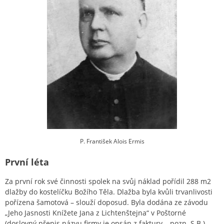
P. František Alois Ermis
První léta
Za první rok své činnosti spolek na svůj náklad pořídil 288 m2
dlažby do kostelíčku Božího Těla. Dlažba byla kvůli trvanlivosti
pořízena šamotová – slouží doposud. Byla dodána ze závodu
„Jeho Jasnosti Knížete Jana z Lichtenštejna“ v Poštorné
(doslovný přepis názvu firmy je opsán z faktury – pozn. S.B.).