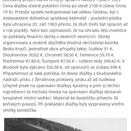
Cena dlažby včetně položení činila po slevě 2100 K (sleva činila
19 K). Protože spolek nedisponoval tak velkou částkou, byl s
dodavatelem dohodnut splátkový kalendář – poslední platba
byla uhrazena 20. září 1903 přesto, že dluh mohl být splacen až
o rok později. Není bez zajímavosti, že na úhradu této investice
se pořádaly finanční sbírky v okolních vesnicích. Sbírky
organizovala a osobně objížděla (možná obcházela) kasírka
Beáta Krejčí. Jednotlivé obce přispěly takto: Sudkov 31 K,
Dlouhomilov 30,62 K, Chromeč 58,50 K, Temenice 59,70 K,
Postřelmov 81,80 K, Šumperk 87,50 K – celkem tedy 349,42 K. V
Bludově bylo vybráno 332,58 K, od sponzorů se získalo 698 K.
Připomenout je také potřeba, že dovoz dlažby z bludovského
nádraží, písku z Žerotínovy pískovny, písku až od Sudkova
(zřejmě písek na spárování dlažby), kyseliny a pilin (z těchto
ingrediencí se míchala hmota na spárování dlažby) obstarali
bezplatně místní sedláci. Materiál ke kostelíčku přivezlo 36
koňských povozů. Při pokládání dlažby byly vyspraveny vnitřní
omítky kostelíčka.