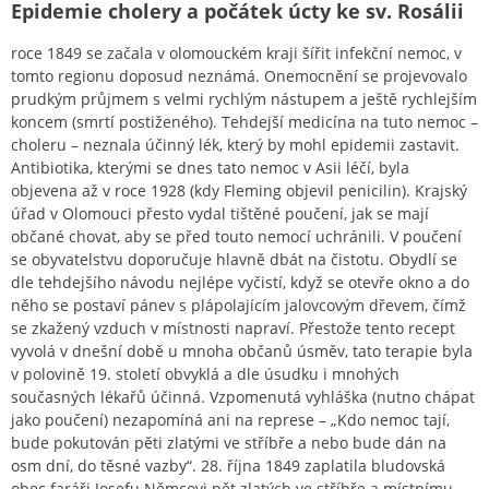
Epidemie cholery a počátek úcty ke sv. Rosálii
roce 1849 se začala v olomouckém kraji šířit infekční nemoc, v
tomto regionu doposud neznámá. Onemocnění se projevovalo
prudkým průjmem s velmi rychlým nástupem a ještě rychlejším
koncem (smrtí postiženého). Tehdejší medicína na tuto nemoc –
choleru – neznala účinný lék, který by mohl epidemii zastavit.
Antibiotika, kterými se dnes tato nemoc v Asii léčí, byla
objevena až v roce 1928 (kdy Fleming objevil penicilin). Krajský
úřad v Olomouci přesto vydal tištěné poučení, jak se mají
občané chovat, aby se před touto nemocí uchránili. V poučení
se obyvatelstvu doporučuje hlavně dbát na čistotu. Obydlí se
dle tehdejšího návodu nejlépe vyčistí, když se otevře okno a do
něho se postaví pánev s plápolajícím jalovcovým dřevem, čímž
se zkažený vzduch v místnosti napraví. Přestože tento recept
vyvolá v dnešní době u mnoha občanů úsměv, tato terapie byla
v polovině 19. století obvyklá a dle úsudku i mnohých
současných lékařů účinná. Vzpomenutá vyhláška (nutno chápat
jako poučení) nezapomíná ani na represe – „Kdo nemoc tají,
bude pokutován pěti zlatými ve stříbře a nebo bude dán na
osm dní‚ do těsné vazby“. 28. října 1849 zaplatila bludovská
obec faráři Josefu Němcovi pět zlatých ve stříbře a místnímu