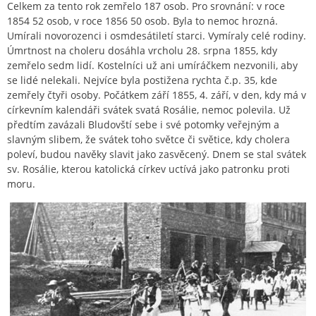
Celkem za tento rok zemřelo 187 osob. Pro srovnání: v roce
1854 52 osob, v roce 1856 50 osob. Byla to nemoc hrozná.
Umírali novorozenci i osmdesátiletí starci. Vymíraly celé rodiny.
Úmrtnost na choleru dosáhla vrcholu 28. srpna 1855, kdy
zemřelo sedm lidí. Kostelníci už ani umíráčkem nezvonili, aby
se lidé nelekali. Nejvíce byla postižena rychta č.p. 35, kde
zemřely čtyři osoby. Počátkem září 1855, 4. září, v den, kdy má v
církevním kalendáři svátek svatá Rosálie, nemoc polevila. Už
předtím zavázali Bludovští sebe i své potomky veřejným a
slavným slibem, že svátek toho světce či světice, kdy cholera
poleví, budou navěky slavit jako zasvěcený. Dnem se stal svátek
sv. Rosálie, kterou katolická církev uctívá jako patronku proti
moru.