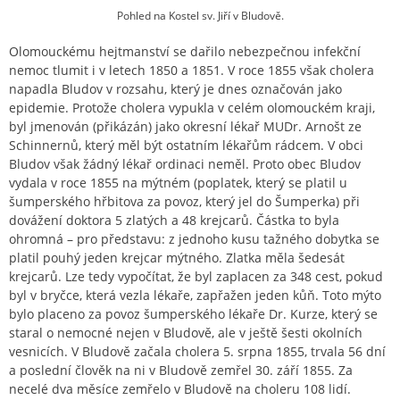
Pohled na Kostel sv. Jiří v Bludově.
Olomouckému hejtmanství se dařilo nebezpečnou infekční
nemoc tlumit i v letech 1850 a 1851. V roce 1855 však cholera
napadla Bludov v rozsahu, který je dnes označován jako
epidemie. Protože cholera vypukla v celém olomouckém kraji,
byl jmenován (přikázán) jako okresní lékař MUDr. Arnošt ze
Schinnernů, který měl být ostatním lékařům rádcem. V obci
Bludov však žádný lékař ordinaci neměl. Proto obec Bludov
vydala v roce 1855 na mýtném (poplatek, který se platil u
šumperského hřbitova za povoz, který jel do Šumperka) při
dovážení doktora 5 zlatých a 48 krejcarů. Částka to byla
ohromná – pro představu: z jednoho kusu tažného dobytka se
platil pouhý jeden krejcar mýtného. Zlatka měla šedesát
krejcarů. Lze tedy vypočítat, že byl zaplacen za 348 cest, pokud
byl v bryčce, která vezla lékaře, zapřažen jeden kůň. Toto mýto
bylo placeno za povoz šumperského lékaře Dr. Kurze, který se
staral o nemocné nejen v Bludově, ale v ještě šesti okolních
vesnicích. V Bludově začala cholera 5. srpna 1855, trvala 56 dní
a poslední člověk na ni v Bludově zemřel 30. září 1855. Za
necelé dva měsíce zemřelo v Bludově na choleru 108 lidí.