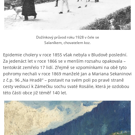
Dožínkový průvod roku 1928 v čele se
Salaníkem, chovatelem koz.
Epidemie cholery v roce 1855 však nebyla v Bludově poslední.
Za jedenáct let v roce 1866 se v menším rozsahu opakovala –
tentokrát zemřelo 17 lidí. Zřejmě se vzpomínkami na obě tyto
pohromy nechali v roce 1869 manželé Jan a Mariana Sekaninovi
z č.p. 96 „Na Hradě“ – postavit na svém poli po pravé straně
cesty vedoucí k Zámečku sochu svaté Rosálie, která je ozdobou
této části obce již téměř 140 let.