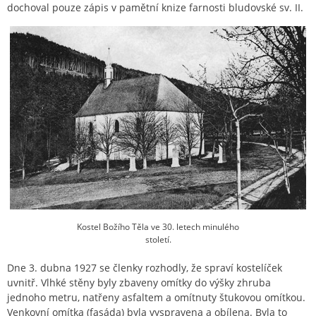
dochoval pouze zápis v pamětní knize farnosti bludovské sv. II.
Kostel Božího Těla ve 30. letech minulého
století.
Dne 3. dubna 1927 se členky rozhodly, že spraví kostelíček
uvnitř. Vlhké stěny byly zbaveny omítky do výšky zhruba
jednoho metru, natřeny asfaltem a omítnuty štukovou omítkou.
Venkovní omítka (fasáda) byla vyspravena a obílena. Byla to