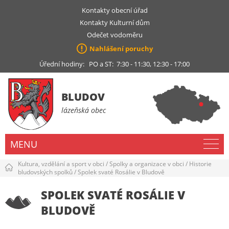
Kontakty obecní úřad
Kontakty Kulturní dům
Odečet vodoměru
Nahlášení poruchy
Úřední hodiny: PO a ST: 7:30 - 11:30, 12:30 - 17:00
BLUDOV
lázeňská obec
MENU
Kultura, vzdělání a sport v obci
/
Spolky a organizace v obci
/
Historie
bludovských spolků
/
Spolek svaté Rosálie v Bludově
SPOLEK SVATÉ ROSÁLIE V
BLUDOVĚ