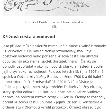
Kostelíček Božího Těla na dobové pohlednici
(2).
Křížová cesta a vodovod
Jako příklad může posloužit mimo jiné diskuse z valné hromady
31. července 1904, kdy se členky rozhodovaly, má-li být
postaven vodovod nebo pořízena křížová cesta. Na úhradu
obou těchto akcí neměl spolek dostatek financí. Členky se
dohodly uspořádat v okolních obcích sbírku a následně podle
jejího výsledku rozhodnout. Po dvou letech (18. října 1906) měl
spolek u Občanské záložny Bludov uloženo 1700 K a 66 haléřů a
u protektora P. Fr. Ermise dalších 220 K. V této částce je i
dědictví po Hynku Mertovi (zemřelém řediteli záložny Bludov),
který spolku odkázal 600 korun. Občan Zatloukal ze Sudkova
daroval na pořízení křížové cesty 200 korun. Členky se rozhodly
pořídit křížovou cestu. Souhlas k jejímu zřízení u konzistoře a
ordinariátu v Olomouci vyřídil protektor. Čtrnáct obrazů bylo