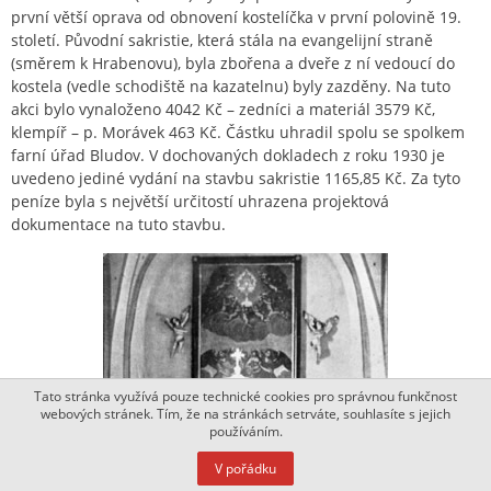
první větší oprava od obnovení kostelíčka v první polovině 19.
století. Původní sakristie, která stála na evangelijní straně
(směrem k Hrabenovu), byla zbořena a dveře z ní vedoucí do
kostela (vedle schodiště na kazatelnu) byly zazděny. Na tuto
akci bylo vynaloženo 4042 Kč – zedníci a materiál 3579 Kč,
klempíř – p. Morávek 463 Kč. Částku uhradil spolu se spolkem
farní úřad Bludov. V dochovaných dokladech z roku 1930 je
uvedeno jediné vydání na stavbu sakristie 1165,85 Kč. Za tyto
peníze byla s největší určitostí uhrazena projektová
dokumentace na tuto stavbu.
Tato stránka využívá pouze technické cookies pro správnou funkčnost
webových stránek. Tím, že na stránkách setrváte, souhlasíte s jejich
používáním.
V pořádku