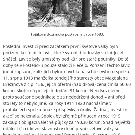
Fojtíkova Boží muka postavena v roce 1683.
Poslední investicí před začátkem první světové války bylo
pořízení kostelních lavic, které vyrobil bludovský stolař Josef
Snášel. Lavice byly umístěny pod kůr pro staré poutníky. Do té
doby se v kostelíčku pouze stálo či klečelo. Pořízení těchto lavic
(není zapsáno, kolik jich bylo), navrhla na schůzi výboru spolku
11. srpna 1913 manželka tehdejšího starosty obce Magdalena
Březinová z č.p. 136. Jejich ofertní (nabídková) cena činila 50-60
korun, skutečná po jejich dodání 91 korun. Neodsuzujeme
proto současné podnikatele za nedodržení dohod – ani před
sto lety to nebylo jiné. Za roky 1914-1920 nacházíme v
protokolech spolku pouze příspěvky a úroky. Žádná „investiční
akce“ se nekonala. Spolek byl zřejmě přinucen v roce 1915
zakoupit obligaci válečné půjčky za 190,30 korun. Snad největší
událost (či církevní slavnost) v době první světové války se
konala na svátek Nanebevzetí Panny Marie 15. srpna 1916.