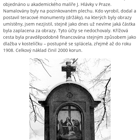
objednáno u akademického malíře J. Hlávky v Praze.
Namalovány byly na pozinkovaném plechu. Kdo vyrobil, dodal a
postavil teracové monumenty (držáky), na kterých byly obrazy
umístěny, jsem nezjistil, stejně jako dnes už nevíme jaká částka
byla zaplacena za obrazy. Tyto účty se nedochovaly. Křížová
cesta byla pravděpodobně financována stejným způsobem jako
dlažba v kostelíčku – postupně se splácela, zřejmě až do roku
1908. Celkový náklad činil 2000 korun.