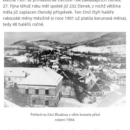
27. října téhož roku měl spolek již 232 členek, z nichž většina
měla již zaplacen členský příspěvek. Ten činil čtyři haléře
rakouské měny měsíčně (v roce 1901 už platila korunová měna),
tedy 48 haléřů ročně.
Pohled na část Bludova z věže kostela před
rokem 1964.