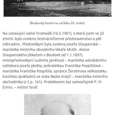
Bludovský kostel na začátku 20. století.
Na ustavující valné hromadě (16.5.1901), o které jsem se již
zmínil, bylo zvoleno šestnáctičlenné představenstvo a pět
náhradnic. Předsedkyní byla zvolena Josefa Sloupenská –
manželka místního obvodního lékaře MUDr. Aloise
Sloupenského (lékařem v Bludově od 1.1.1897),
místopředsedkyní Ludmila Jánětová – manželka advokátního
solitátora Josefa Jáněta, jednatelkou Františka Pospíšilová –
manželka Františka Pospíšila, správce Žerotínova velkostatku.
Kasírkou (pokladní) se stala Beáta Krejčí – manželka místního
obchodníka (z č.p. 161). Protektorem byl samozřejmě P. Fr.
Ermis. – místní farář.