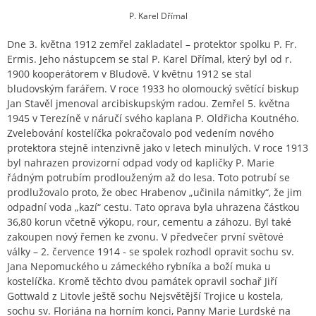
P. Karel Dřímal
Dne 3. května 1912 zemřel zakladatel – protektor spolku P. Fr.
Ermis. Jeho nástupcem se stal P. Karel Dřímal, který byl od r.
1900 kooperátorem v Bludově. V květnu 1912 se stal
bludovským farářem. V roce 1933 ho olomoucký světící biskup
Jan Stavěl jmenoval arcibiskupským radou. Zemřel 5. května
1945 v Terezíně v náručí svého kaplana P. Oldřicha Koutného.
Zvelebování kostelíčka pokračovalo pod vedením nového
protektora stejně intenzivně jako v letech minulých. V roce 1913
byl nahrazen provizorní odpad vody od kapličky P. Marie
řádným potrubím prodlouženým až do lesa. Toto potrubí se
prodlužovalo proto, že obec Hrabenov „učinila námitky“, že jim
odpadní voda „kazí“ cestu. Tato oprava byla uhrazena částkou
36,80 korun včetně výkopu, rour, cementu a záhozu. Byl také
zakoupen nový řemen ke zvonu. V předvečer první světové
války – 2. července 1914 - se spolek rozhodl opravit sochu sv.
Jana Nepomuckého u zámeckého rybníka a boží muka u
kostelíčka. Kromě těchto dvou památek opravil sochař Jiří
Gottwald z Litovle ještě sochu Nejsvětější Trojice u kostela,
sochu sv. Floriána na horním konci, Panny Marie Lurdské na