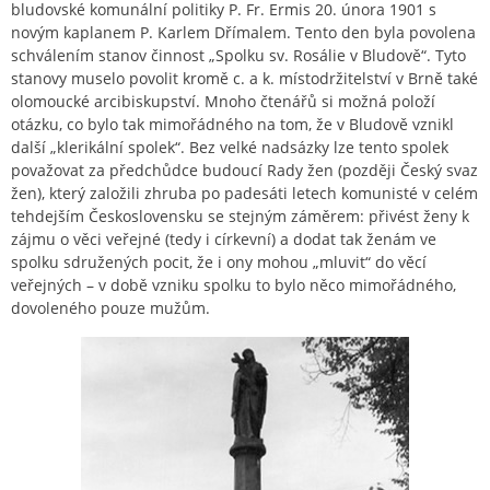
bludovské komunální politiky P. Fr. Ermis 20. února 1901 s
novým kaplanem P. Karlem Dřímalem. Tento den byla povolena
schválením stanov činnost „Spolku sv. Rosálie v Bludově“. Tyto
stanovy muselo povolit kromě c. a k. místodržitelství v Brně také
olomoucké arcibiskupství. Mnoho čtenářů si možná položí
otázku, co bylo tak mimořádného na tom, že v Bludově vznikl
další „klerikální spolek“. Bez velké nadsázky lze tento spolek
považovat za předchůdce budoucí Rady žen (později Český svaz
žen), který založili zhruba po padesáti letech komunisté v celém
tehdejším Československu se stejným záměrem: přivést ženy k
zájmu o věci veřejné (tedy i církevní) a dodat tak ženám ve
spolku sdružených pocit, že i ony mohou „mluvit“ do věcí
veřejných – v době vzniku spolku to bylo něco mimořádného,
dovoleného pouze mužům.