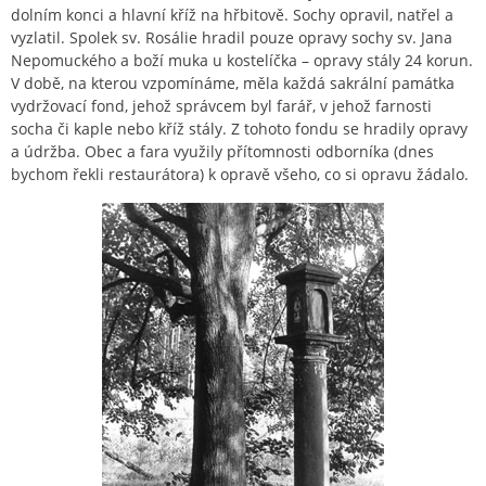
dolním konci a hlavní kříž na hřbitově. Sochy opravil, natřel a
vyzlatil. Spolek sv. Rosálie hradil pouze opravy sochy sv. Jana
Nepomuckého a boží muka u kostelíčka – opravy stály 24 korun.
V době, na kterou vzpomínáme, měla každá sakrální památka
vydržovací fond, jehož správcem byl farář, v jehož farnosti
socha či kaple nebo kříž stály. Z tohoto fondu se hradily opravy
a údržba. Obec a fara využily přítomnosti odborníka (dnes
bychom řekli restaurátora) k opravě všeho, co si opravu žádalo.