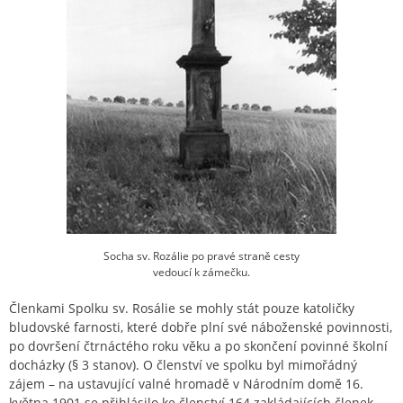
Socha sv. Rozálie po pravé straně cesty
vedoucí k zámečku.
Členkami Spolku sv. Rosálie se mohly stát pouze katoličky
bludovské farnosti, které dobře plní své náboženské povinnosti,
po dovršení čtrnáctého roku věku a po skončení povinné školní
docházky (§ 3 stanov). O členství ve spolku byl mimořádný
zájem – na ustavující valné hromadě v Národním domě 16.
května 1901 se přihlásilo ke členství 164 zakládajících členek,