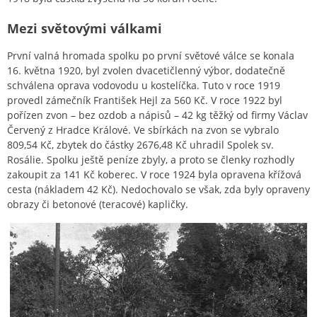
Mezi světovými válkami
První valná hromada spolku po první světové válce se konala
16. května 1920, byl zvolen dvacetičlenný výbor, dodatečně
schválena oprava vodovodu u kostelíčka. Tuto v roce 1919
provedl zámečník František Hejl za 560 Kč. V roce 1922 byl
pořízen zvon – bez ozdob a nápisů – 42 kg těžký od firmy Václav
Červený z Hradce Králové. Ve sbírkách na zvon se vybralo
809,54 Kč, zbytek do částky 2676,48 Kč uhradil Spolek sv.
Rosálie. Spolku ještě peníze zbyly, a proto se členky rozhodly
zakoupit za 141 Kč koberec. V roce 1924 byla opravena křížová
cesta (nákladem 42 Kč). Nedochovalo se však, zda byly opraveny
obrazy či betonové (teracové) kapličky.