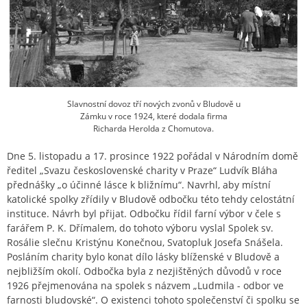
Slavnostní dovoz tří nových zvonů v Bludově u
Zámku v roce 1924, které dodala firma
Richarda Herolda z Chomutova.
Dne 5. listopadu a 17. prosince 1922 pořádal v Národním domě
ředitel „Svazu československé charity v Praze“ Ludvík Bláha
přednášky „o účinné lásce k bližnímu“. Navrhl, aby místní
katolické spolky zřídily v Bludově odbočku této tehdy celostátní
instituce. Návrh byl přijat. Odbočku řídil farní výbor v čele s
farářem P. K. Dřímalem, do tohoto výboru vyslal Spolek sv.
Rosálie slečnu Kristýnu Konečnou, Svatopluk Josefa Snášela.
Posláním charity bylo konat dílo lásky blíženské v Bludově a
nejbližším okolí. Odbočka byla z nezjištěných důvodů v roce
1926 přejmenována na spolek s názvem „Ludmila - odbor ve
farnosti bludovské“. O existenci tohoto společenství či spolku se