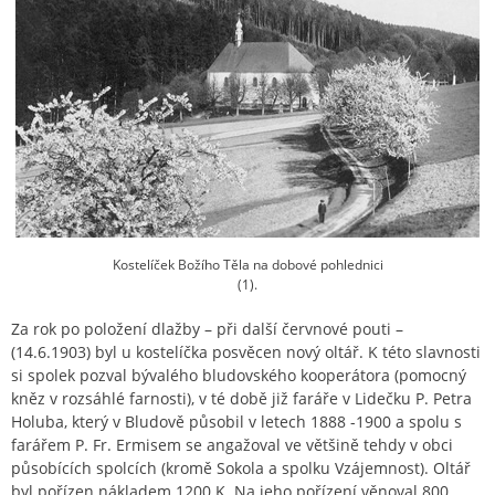
Kostelíček Božího Těla na dobové pohlednici
(1).
Za rok po položení dlažby – při další červnové pouti –
(14.6.1903) byl u kostelíčka posvěcen nový oltář. K této slavnosti
si spolek pozval bývalého bludovského kooperátora (pomocný
kněz v rozsáhlé farnosti), v té době již faráře v Lidečku P. Petra
Holuba, který v Bludově působil v letech 1888 -1900 a spolu s
farářem P. Fr. Ermisem se angažoval ve většině tehdy v obci
působících spolcích (kromě Sokola a spolku Vzájemnost). Oltář
byl pořízen nákladem 1200 K. Na jeho pořízení věnoval 800