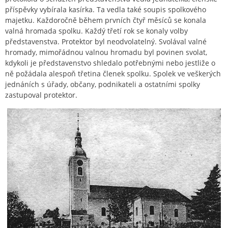
příspěvky vybírala kasírka. Ta vedla také soupis spolkového
majetku. Každoročně během prvních čtyř měsíců se konala
valná hromada spolku. Každý třetí rok se konaly volby
představenstva. Protektor byl neodvolatelný. Svolával valné
hromady, mimořádnou valnou hromadu byl povinen svolat,
kdykoli je představenstvo shledalo potřebnými nebo jestliže o
ně požádala alespoň třetina členek spolku. Spolek ve veškerých
jednáních s úřady, občany, podnikateli a ostatními spolky
zastupoval protektor.