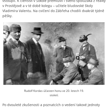
vstoupil. K členství v Sokole přemluvil i svého spolužáka z reálky
v Prostějově a v té době kolegu – učitele bludovské školy
Vladimíra Valentu. Na cvičení do Zábřeha chodili dvakrát týdně
pěšky.
Rudolf Kordas účasten honu ve 20. letech 19.
století.
Po dvouleté zkušenosti a poznatcích o vedení takové jednoty