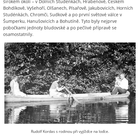
širokém okolí – v Dolních Studénkách, Hrabenově, Českém
Bohdíkově, Vyšehoří, Olšanech, Písařově, Jakubovicích, Horních
Studénkách, Chromči, Sudkově a po první světové válce v
Šumperku, Hanušovicích a Bohutíně. Tyto byly nejprve
pobočkami jednoty bludovské a po pečlivé přípravě se
osamostatnily.
Rudolf Kordas s rodinou při vyjížďce na loďce.