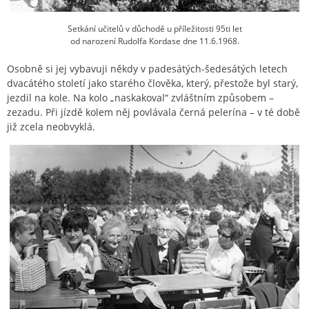
Setkání učitelů v důchodě u příležitosti 95ti let
od narození Rudolfa Kordase dne 11.6.1968.
Osobně si jej vybavuji někdy v padesátých-šedesátých letech
dvacátého století jako starého člověka, který, přestože byl starý,
jezdil na kole. Na kolo „naskakoval“ zvláštním způsobem –
zezadu. Při jízdě kolem něj povlávala černá pelerína – v té době
již zcela neobvyklá.