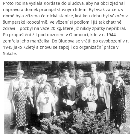
Proto rodina vyslala Kordase do Bludova, aby na obci zjednal
nápravu a domek pronajal slušným lidem. Byl však zatčen, v
domě byla zřízena četnická stanice, krátkou dobu byl vězněn v
šumperské Robotárně. Ve vězení si podlomil již tak chatrné
zdraví – pozbyl na váze 20 kg, které již nikdy zpátky nepřibral.
Po propuštění žil pod dozorem v Olomouci, kde v r. 1944
zemřela jeho manželka. Do Bludova se vrátil po osvobození v r.
1945 jako 72letý a znovu se zapojil do organizační práce v
Sokole.