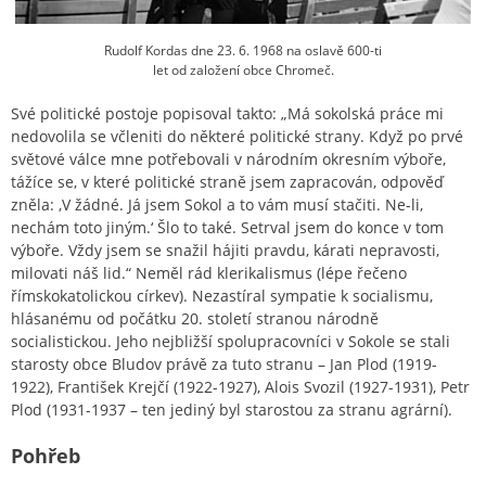
Rudolf Kordas dne 23. 6. 1968 na oslavě 600-ti
let od založení obce Chromeč.
Své politické postoje popisoval takto: „Má sokolská práce mi
nedovolila se včleniti do některé politické strany. Když po prvé
světové válce mne potřebovali v národním okresním výboře,
tážíce se, v které politické straně jsem zapracován, odpověď
zněla: ‚V žádné. Já jsem Sokol a to vám musí stačiti. Ne-li,
nechám toto jiným.‘ Šlo to také. Setrval jsem do konce v tom
výboře. Vždy jsem se snažil hájiti pravdu, kárati nepravosti,
milovati náš lid.“ Neměl rád klerikalismus (lépe řečeno
římskokatolickou církev). Nezastíral sympatie k socialismu,
hlásanému od počátku 20. století stranou národně
socialistickou. Jeho nejbližší spolupracovníci v Sokole se stali
starosty obce Bludov právě za tuto stranu – Jan Plod (1919-
1922), František Krejčí (1922-1927), Alois Svozil (1927-1931), Petr
Plod (1931-1937 – ten jediný byl starostou za stranu agrární).
Pohřeb