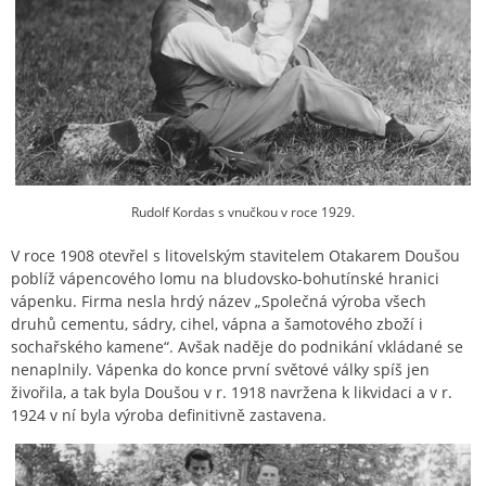
Rudolf Kordas s vnučkou v roce 1929.
V roce 1908 otevřel s litovelským stavitelem Otakarem Doušou
poblíž vápencového lomu na bludovsko-bohutínské hranici
vápenku. Firma nesla hrdý název „Společná výroba všech
druhů cementu, sádry, cihel, vápna a šamotového zboží i
sochařského kamene“. Avšak naděje do podnikání vkládané se
nenaplnily. Vápenka do konce první světové války spíš jen
živořila, a tak byla Doušou v r. 1918 navržena k likvidaci a v r.
1924 v ní byla výroba definitivně zastavena.