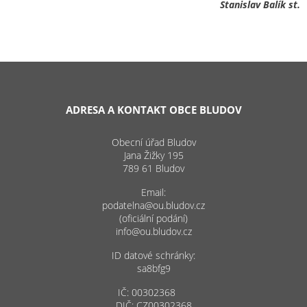
Stanislav Balík st.
ADRESA A KONTAKT OBCE BLUDOV
Obecní úřad Bludov
Jana Žižky 195
789 61 Bludov
Email:
podatelna@ou.bludov.cz
(oficiální podání)
info@ou.bludov.cz
ID datové schránky:
sa8bfg9
IČ: 00302368
DIČ: CZ00302368