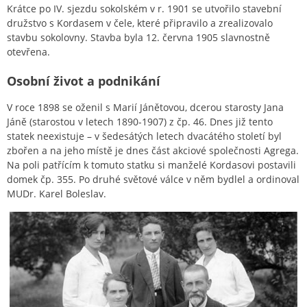
Krátce po IV. sjezdu sokolském v r. 1901 se utvořilo stavební
družstvo s Kordasem v čele, které připravilo a zrealizovalo
stavbu sokolovny. Stavba byla 12. června 1905 slavnostně
otevřena.
Osobní život a podnikání
V roce 1898 se oženil s Marií Jánětovou, dcerou starosty Jana
Jáně (starostou v letech 1890-1907) z čp. 46. Dnes již tento
statek neexistuje – v šedesátých letech dvacátého století byl
zbořen a na jeho místě je dnes část akciové společnosti Agrega.
Na poli patřícím k tomuto statku si manželé Kordasovi postavili
domek čp. 355. Po druhé světové válce v něm bydlel a ordinoval
MUDr. Karel Boleslav.