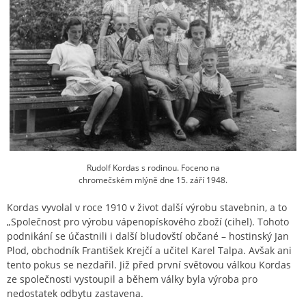
Rudolf Kordas s rodinou. Foceno na
chromečském mlýně dne 15. září 1948.
Kordas vyvolal v roce 1910 v život další výrobu stavebnin, a to
„Společnost pro výrobu vápenopískového zboží (cihel). Tohoto
podnikání se účastnili i další bludovští občané – hostinský Jan
Plod, obchodník František Krejčí a učitel Karel Talpa. Avšak ani
tento pokus se nezdařil. Již před první světovou válkou Kordas
ze společnosti vystoupil a během války byla výroba pro
nedostatek odbytu zastavena.