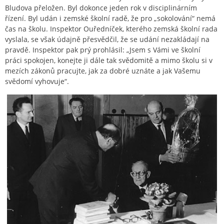
Bludova přeložen. Byl dokonce jeden rok v disciplinárním
řízení. Byl udán i zemské školní radě, že pro „sokolování“ nemá
čas na školu. Inspektor Ouředníček, kterého zemská školní rada
vyslala, se však údajně přesvědčil, že se udání nezakládají na
pravdě. Inspektor pak prý prohlásil: „Jsem s Vámi ve školní
práci spokojen, konejte ji dále tak svědomitě a mimo školu si v
mezích zákonů pracujte, jak za dobré uznáte a jak Vašemu
svědomí vyhovuje“.