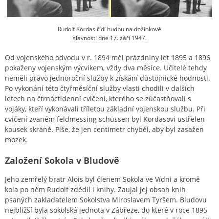
Rudolf Kordas řídí hudbu na dožínkové
slavnosti dne 17. září 1947.
Od vojenského odvodu v r. 1894 měl prázdniny let 1895 a 1896
pokaženy vojenským výcvikem, vždy dva měsíce. Učitelé tehdy
neměli právo jednoroční služby k získání důstojnické hodnosti.
Po vykonání této čtyřměsíční služby vlasti chodili v dalších
letech na čtrnáctidenní cvičení, kterého se zúčastňovali s
vojáky, kteří vykonávali tříletou základní vojenskou službu. Při
cvičení zvaném feldmessing schüssen byl Kordasovi ustřelen
kousek skráně. Píše, že jen centimetr chyběl, aby byl zasažen
mozek.
Založení Sokola v Bludově
Jeho zemřelý bratr Alois byl členem Sokola ve Vídni a kromě
kola po něm Rudolf zdědil i knihy. Zaujal jej obsah knih
psaných zakladatelem Sokolstva Miroslavem Tyršem. Bludovu
nejbližší byla sokolská jednota v Zábřeze, do které v roce 1895