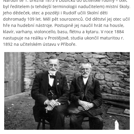
Narodil se 1. března 1873 v Dubicku do učitelské rodiny – otec
byl ředitelem (v tehdejší terminologii nadučitelem) místní školy.
Jeho dědeček, otec a později i Rudolf učili školní děti
dohromady 109 let. Měl pět sourozenců. Od dětství jej otec učil
hře na hudební nástroje. Postupně jej naučil hrát na housle,
klavír, varhany, violoncello, basu, flétnu a kytaru. V roce 1884
nastupuje na reálku v Prostějově, studia ukončil maturitou r.
1892 na učitelském ústavu v Příboře.