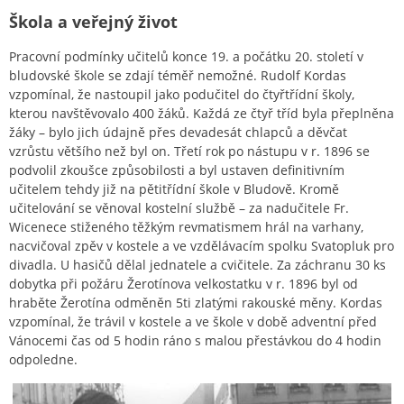
Škola a veřejný život
Pracovní podmínky učitelů konce 19. a počátku 20. století v
bludovské škole se zdají téměř nemožné. Rudolf Kordas
vzpomínal, že nastoupil jako podučitel do čtyřtřídní školy,
kterou navštěvovalo 400 žáků. Každá ze čtyř tříd byla přeplněna
žáky – bylo jich údajně přes devadesát chlapců a děvčat
vzrůstu většího než byl on. Třetí rok po nástupu v r. 1896 se
podvolil zkoušce způsobilosti a byl ustaven definitivním
učitelem tehdy již na pětitřídní škole v Bludově. Kromě
učitelování se věnoval kostelní službě – za nadučitele Fr.
Wicenece stiženého těžkým revmatismem hrál na varhany,
nacvičoval zpěv v kostele a ve vzdělávacím spolku Svatopluk pro
divadla. U hasičů dělal jednatele a cvičitele. Za záchranu 30 ks
dobytka při požáru Žerotínova velkostatku v r. 1896 byl od
hraběte Žerotína odměněn 5ti zlatými rakouské měny. Kordas
vzpomínal, že trávil v kostele a ve škole v době adventní před
Vánocemi čas od 5 hodin ráno s malou přestávkou do 4 hodin
odpoledne.