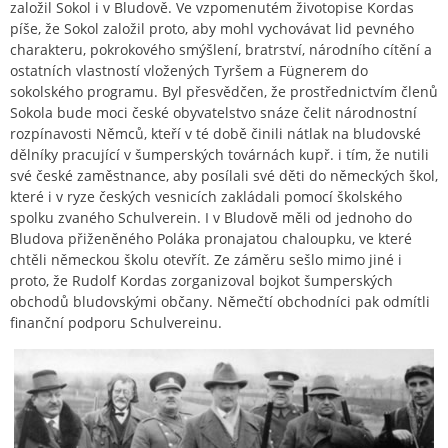
založil Sokol i v Bludově. Ve vzpomenutém životopise Kordas
píše, že Sokol založil proto, aby mohl vychovávat lid pevného
charakteru, pokrokového smýšlení, bratrství, národního cítění a
ostatních vlastností vložených Tyršem a Fügnerem do
sokolského programu. Byl přesvědčen, že prostřednictvím členů
Sokola bude moci české obyvatelstvo snáze čelit národnostní
rozpínavosti Němců, kteří v té době činili nátlak na bludovské
dělníky pracující v šumperských továrnách kupř. i tím, že nutili
své české zaměstnance, aby posílali své děti do německých škol,
které i v ryze českých vesnicích zakládali pomocí školského
spolku zvaného Schulverein. I v Bludově měli od jednoho do
Bludova přiženěného Poláka pronajatou chaloupku, ve které
chtěli německou školu otevřít. Ze záměru sešlo mimo jiné i
proto, že Rudolf Kordas zorganizoval bojkot šumperských
obchodů bludovskými občany. Němečtí obchodníci pak odmítli
finanční podporu Schulvereinu.