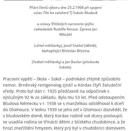
Přání členů výboru dne 25.2.1968 při spojení
oslav 70ti let založení TJ Sokolv Bludově
a oslavy 95tiletých narozenin jejího
zakladatele Rudolfa Korase. Zprava Jan
Mikuláš
(učitel měšťanky), Josef Snášel (dělník),
blahopřející Břetislav Březina
(ředitel měšťanky) a Jan Basler (předseda
Sokola).
Pracovní vypětí – škola – Sokol – podnikání zřejmě způsobilo
nemoc. Brněnský rentgenolog zjistil u Kordas čtyři žaludeční
vředy. Proto byl dán r. 1925 předčasně na odpočinek s
výslužným 92 % ze základu. Bylo mu 53 let. Před odstoupením
Bludova Německu v r. 1938 se s manželkou odstěhoval k dceři
do Olomouce. V lednu 1939 se jeho zeť v Olomouci dozvěděl, že
v bludovském domě, který Kordas rodině své dcery postoupil,
se usadila rodina se třinácti dětmi z blízkého chudobince, a že
hrozí znečištění hmyzem, který prý byl v chudobinci domovem.