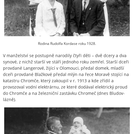
Rodina Rudolfa Kordase roku 1928.
V manželství se postupně narodily čtyři děti – dvě dcery a dva
synové, z nichž starší ve stáří jednoho roku zemřel. Starší dceři
provdané Langerové, žijící v Olomouci, předal domek, mladší
dceři provdané Blažkové předal mlýn na řece Moravě stojící na
katastru Chromče, který zakoupil v r. 1913 a kde zřídil a
provozoval vodní elektrárnu, ze které dodával elektrický proud
do Chromče a na železniční zastávku Chromeč (dnes Bludov-
lázně).