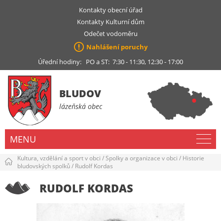
Kontakty obecní úřad
Kontakty Kulturní dům
Odečet vodoměru
Nahlášení poruchy
Úřední hodiny: PO a ST: 7:30 - 11:30, 12:30 - 17:00
BLUDOV
lázeňská obec
MENU
Kultura, vzdělání a sport v obci
/
Spolky a organizace v obci
/
Historie
bludovských spolků
/
Rudolf Kordas
RUDOLF KORDAS