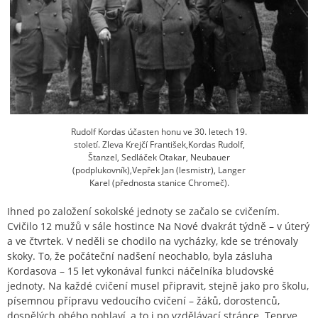
Rudolf Kordas účasten honu ve 30. letech 19.
století. Zleva Krejčí František,Kordas Rudolf,
Štanzel, Sedláček Otakar, Neubauer
(podplukovník),Vepřek Jan (lesmistr), Langer
Karel (přednosta stanice Chromeč).
Ihned po založení sokolské jednoty se začalo se cvičením.
Cvičilo 12 mužů v sále hostince Na Nové dvakrát týdně – v úterý
a ve čtvrtek. V neděli se chodilo na vycházky, kde se trénovaly
skoky. To, že počáteční nadšení neochablo, byla zásluha
Kordasova – 15 let vykonával funkci náčelníka bludovské
jednoty. Na každé cvičení musel připravit, stejně jako pro školu,
písemnou přípravu vedoucího cvičení – žáků, dorostenců,
dospělých obého pohlaví, a to i po vzdělávací stránce. Teprve