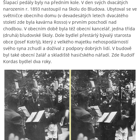
Šlapací pedály byly na předním kole. V den svých dvacátých
narozenin r. 1893 nastoupil na školu do Bludova. Ubytoval se ve
světničce obecního domu (v devadesátých letech dvacátého
století zde byla kavárna Rosso) v prvním poschodí nad
chodbou. V obecním době byla též obecní kancelář, jedna třída
(druhá) bludovské školy. Dole bydlel přestárlý bývalý starosta
obce (Josef Kotrlý), který z velkého majetku nehospodárností
svého syna zchudl a dožíval z podpory dobrých lidí. V budově
byl také obecní žalář a skladiště hasičského nářadí. Zde Rudolf
Kordas bydlel dva roky.