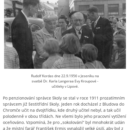
Rudolf Kordas dne 22.9.1956 v Jeseníku na
svatbě Dr. Karla Langeraa Evy Kroupové -
učitleky v Lipové.
Po penzionování správce školy se stal v roce 1911 prozatímním
správcem již šestitřídní školy. Jeden rok docházel z Bludova do
Chromče učit na dvojtřídku, kde druhý učitel nebyl, a tak učil
polodenně v obou třídách. Ne všemi bylo jeho pracovní vytížení
oceňováno. Vzpomíná, že pro „sokolování“ byl mnohokrát udán
a že místní farář František Ermis vynaložil velké úsilí, aby byl z