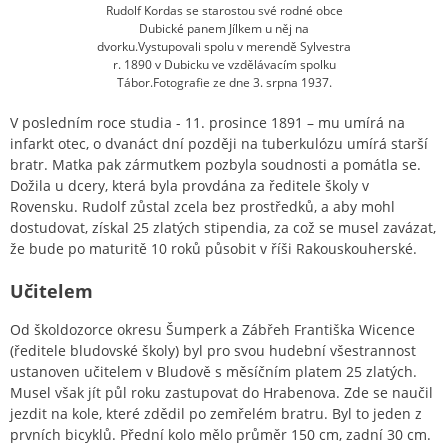
Rudolf Kordas se starostou své rodné obce
Dubické panem Jílkem u něj na
dvorku.Vystupovali spolu v merendě Sylvestra
r. 1890 v Dubicku ve vzdělávacím spolku
Tábor.Fotografie ze dne 3. srpna 1937.
V posledním roce studia - 11. prosince 1891 – mu umírá na
infarkt otec, o dvanáct dní později na tuberkulózu umírá starší
bratr. Matka pak zármutkem pozbyla soudnosti a pomátla se.
Dožila u dcery, která byla provdána za ředitele školy v
Rovensku. Rudolf zůstal zcela bez prostředků, a aby mohl
dostudovat, získal 25 zlatých stipendia, za což se musel zavázat,
že bude po maturitě 10 roků působit v říši Rakouskouherské.
Učitelem
Od školdozorce okresu Šumperk a Zábřeh Františka Wicence
(ředitele bludovské školy) byl pro svou hudební všestrannost
ustanoven učitelem v Bludově s měsíčním platem 25 zlatých.
Musel však jít půl roku zastupovat do Hrabenova. Zde se naučil
jezdit na kole, které zdědil po zemřelém bratru. Byl to jeden z
prvních bicyklů. Přední kolo mělo průměr 150 cm, zadní 30 cm.