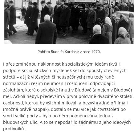
Pohřeb Rudolfa Kordase v roce 1970.
I přes zmíněnou náklonnost k socialistickým ideám (kvůli
podpoře socialistických myšlenek šel do spousty otevřených
střetů – ať již vítězných či neúspěšných) mu tedy raně
normalizační režim neumožnil rozloučení odpovídající
zásluhám, které o sokolské hnutí v Bludově (a nejen v Bludově)
měl. Ačkoli nebyl, především v první polovině dvacátého století,
osobností, kterou by všichni milovali a bezvýhradně přijímali
(možná právě naopak), dostalo se mu více jak čtvrtstoletí po
smrti velké pocty – byla po něm pojmenována jedna z
bludovských ulic. A to se nepodařilo žádnému z jeho ideových
protivníků.