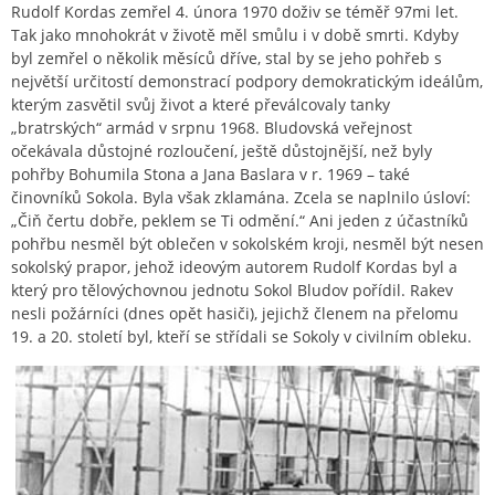
Rudolf Kordas zemřel 4. února 1970 doživ se téměř 97mi let.
Tak jako mnohokrát v životě měl smůlu i v době smrti. Kdyby
byl zemřel o několik měsíců dříve, stal by se jeho pohřeb s
největší určitostí demonstrací podpory demokratickým ideálům,
kterým zasvětil svůj život a které převálcovaly tanky
„bratrských“ armád v srpnu 1968. Bludovská veřejnost
očekávala důstojné rozloučení, ještě důstojnější, než byly
pohřby Bohumila Stona a Jana Baslara v r. 1969 – také
činovníků Sokola. Byla však zklamána. Zcela se naplnilo úsloví:
„Čiň čertu dobře, peklem se Ti odmění.“ Ani jeden z účastníků
pohřbu nesměl být oblečen v sokolském kroji, nesměl být nesen
sokolský prapor, jehož ideovým autorem Rudolf Kordas byl a
který pro tělovýchovnou jednotu Sokol Bludov pořídil. Rakev
nesli požárníci (dnes opět hasiči), jejichž členem na přelomu
19. a 20. století byl, kteří se střídali se Sokoly v civilním obleku.