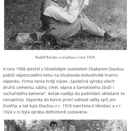
Rudolf Kordas s vnučkou v roce 1929.
V roce 1908 otevřel s litovelským stavitelem Otakarem Doušou
poblíž vápencového lomu na bludovsko-bohutínské hranici
vápenku. Firma nesla hrdý název „Společná výroba všech
druhů cementu, sádry, cihel, vápna a šamotového zboží i
sochařského kamene“. Avšak naděje do podnikání vkládané se
nenaplnily. Vápenka do konce první světové války spíš jen
živořila, a tak byla Doušou v r. 1918 navržena k likvidaci a v r.
1924 v ní byla výroba definitivně zastavena.