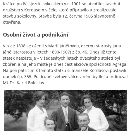
Krátce po IV. sjezdu sokolském v r. 1901 se utvořilo stavební
družstvo s Kordasem v čele, které připravilo a zrealizovalo
stavbu sokolovny. Stavba byla 12. června 1905 slavnostně
otevřena.
Osobní život a podnikání
V roce 1898 se oženil s Marií Jánětovou, dcerou starosty Jana
Jáně (starostou v letech 1890-1907) z čp. 46. Dnes již tento
statek neexistuje – v šedesátých letech dvacátého století byl
zbořen a na jeho místě je dnes část akciové společnosti Agrega.
Na poli patřícím k tomuto statku si manželé Kordasovi postavili
domek čp. 355. Po druhé světové válce v něm bydlel a ordinoval
MUDr. Karel Boleslav.