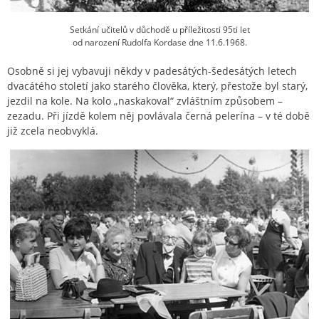
Setkání učitelů v důchodě u příležitosti 95ti let
od narození Rudolfa Kordase dne 11.6.1968.
Osobně si jej vybavuji někdy v padesátých-šedesátých letech
dvacátého století jako starého člověka, který, přestože byl starý,
jezdil na kole. Na kolo „naskakoval“ zvláštním způsobem –
zezadu. Při jízdě kolem něj povlávala černá pelerína – v té době
již zcela neobvyklá.