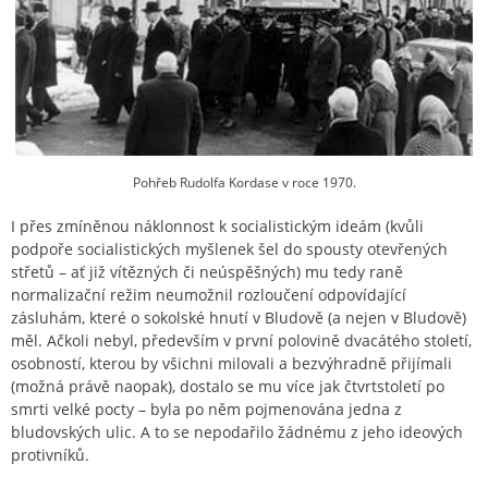
Pohřeb Rudolfa Kordase v roce 1970.
I přes zmíněnou náklonnost k socialistickým ideám (kvůli
podpoře socialistických myšlenek šel do spousty otevřených
střetů – ať již vítězných či neúspěšných) mu tedy raně
normalizační režim neumožnil rozloučení odpovídající
zásluhám, které o sokolské hnutí v Bludově (a nejen v Bludově)
měl. Ačkoli nebyl, především v první polovině dvacátého století,
osobností, kterou by všichni milovali a bezvýhradně přijímali
(možná právě naopak), dostalo se mu více jak čtvrtstoletí po
smrti velké pocty – byla po něm pojmenována jedna z
bludovských ulic. A to se nepodařilo žádnému z jeho ideových
protivníků.