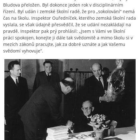
Bludova přeložen. Byl dokonce jeden rok v disciplinárním
řízení. Byl udán i zemské školní radě, že pro „sokolování“ nemá
čas na školu. Inspektor Ouředníček, kterého zemská školní rada
vyslala, se však údajně přesvědčil, že se udání nezakládají na
pravdě. Inspektor pak prý prohlásil: „Jsem s Vámi ve školní
práci spokojen, konejte ji dále tak svědomitě a mimo školu si v
mezích zákonů pracujte, jak za dobré uznáte a jak Vašemu
svědomí vyhovuje“.