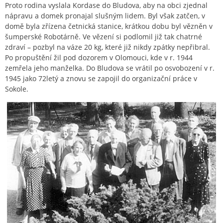
Proto rodina vyslala Kordase do Bludova, aby na obci zjednal
nápravu a domek pronajal slušným lidem. Byl však zatčen, v
domě byla zřízena četnická stanice, krátkou dobu byl vězněn v
šumperské Robotárně. Ve vězení si podlomil již tak chatrné
zdraví – pozbyl na váze 20 kg, které již nikdy zpátky nepřibral.
Po propuštění žil pod dozorem v Olomouci, kde v r. 1944
zemřela jeho manželka. Do Bludova se vrátil po osvobození v r.
1945 jako 72letý a znovu se zapojil do organizační práce v
Sokole.