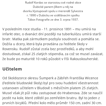
Rudolf Kordas se starostou své rodné obce
Dubické panem Jílkem u něj na
dvorku.Vystupovali spolu v merendě Sylvestra
r. 1890 v Dubicku ve vzdělávacím spolku
Tábor.Fotografie ze dne 3. srpna 1937.
V posledním roce studia - 11. prosince 1891 – mu umírá na
infarkt otec, o dvanáct dní později na tuberkulózu umírá starší
bratr. Matka pak zármutkem pozbyla soudnosti a pomátla se.
Dožila u dcery, která byla provdána za ředitele školy v
Rovensku. Rudolf zůstal zcela bez prostředků, a aby mohl
dostudovat, získal 25 zlatých stipendia, za což se musel zavázat,
že bude po maturitě 10 roků působit v říši Rakouskouherské.
Učitelem
Od školdozorce okresu Šumperk a Zábřeh Františka Wicence
(ředitele bludovské školy) byl pro svou hudební všestrannost
ustanoven učitelem v Bludově s měsíčním platem 25 zlatých.
Musel však jít půl roku zastupovat do Hrabenova. Zde se naučil
jezdit na kole, které zdědil po zemřelém bratru. Byl to jeden z
prvních bicyklů. Přední kolo mělo průměr 150 cm, zadní 30 cm.