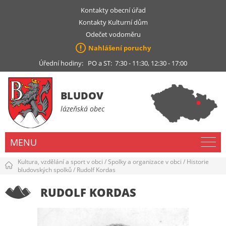
Kontakty obecní úřad
Kontakty Kulturní dům
Odečet vodoměru
Nahlášení poruchy
Úřední hodiny: PO a ST: 7:30 - 11:30, 12:30 - 17:00
BLUDOV
lázeňská obec
MENU
Kultura, vzdělání a sport v obci
/
Spolky a organizace v obci
/
Historie
bludovských spolků
/
Rudolf Kordas
RUDOLF KORDAS