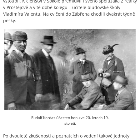
vstoupil. K členství v Sokole přemluvil i svého spolužáka z reálky
v Prostějově a v té době kolegu – učitele bludovské školy
Vladimíra Valentu. Na cvičení do Zábřeha chodili dvakrát týdně
pěšky.
Rudolf Kordas účasten honu ve 20. letech 19.
století.
Po dvouleté zkušenosti a poznatcích o vedení takové jednoty