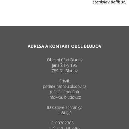
Stanislav Balík st.
ADRESA A KONTAKT OBCE BLUDOV
Obecní úřad Bludov
Jana Žižky 195
789 61 Bludov
Email:
podatelna@ou.bludov.cz
(oficiální podání)
info@ou.bludov.cz
ID datové schránky:
sa8bfg9
IČ: 00302368
DIČ: CZ00302368