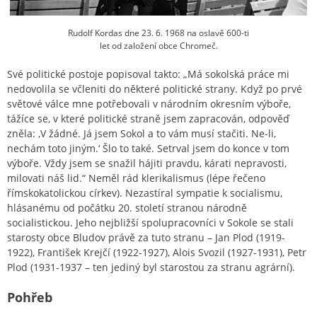
Rudolf Kordas dne 23. 6. 1968 na oslavě 600-ti
let od založení obce Chromeč.
Své politické postoje popisoval takto: „Má sokolská práce mi
nedovolila se včleniti do některé politické strany. Když po prvé
světové válce mne potřebovali v národním okresním výboře,
tážíce se, v které politické straně jsem zapracován, odpověď
zněla: ‚V žádné. Já jsem Sokol a to vám musí stačiti. Ne-li,
nechám toto jiným.‘ Šlo to také. Setrval jsem do konce v tom
výboře. Vždy jsem se snažil hájiti pravdu, kárati nepravosti,
milovati náš lid.“ Neměl rád klerikalismus (lépe řečeno
římskokatolickou církev). Nezastíral sympatie k socialismu,
hlásanému od počátku 20. století stranou národně
socialistickou. Jeho nejbližší spolupracovníci v Sokole se stali
starosty obce Bludov právě za tuto stranu – Jan Plod (1919-
1922), František Krejčí (1922-1927), Alois Svozil (1927-1931), Petr
Plod (1931-1937 – ten jediný byl starostou za stranu agrární).
Pohřeb