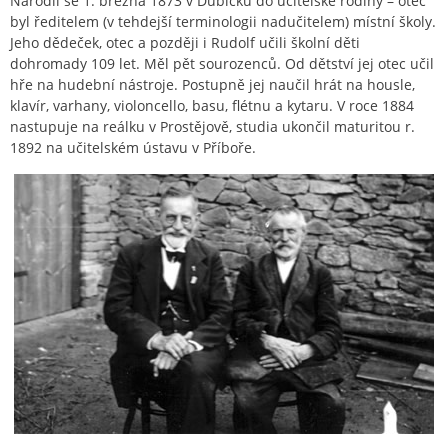
Narodil se 1. března 1873 v Dubicku do učitelské rodiny – otec
byl ředitelem (v tehdejší terminologii nadučitelem) místní školy.
Jeho dědeček, otec a později i Rudolf učili školní děti
dohromady 109 let. Měl pět sourozenců. Od dětství jej otec učil
hře na hudební nástroje. Postupně jej naučil hrát na housle,
klavír, varhany, violoncello, basu, flétnu a kytaru. V roce 1884
nastupuje na reálku v Prostějově, studia ukončil maturitou r.
1892 na učitelském ústavu v Příboře.