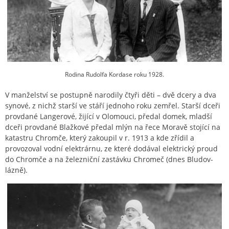
Rodina Rudolfa Kordase roku 1928.
V manželství se postupně narodily čtyři děti – dvě dcery a dva
synové, z nichž starší ve stáří jednoho roku zemřel. Starší dceři
provdané Langerové, žijící v Olomouci, předal domek, mladší
dceři provdané Blažkové předal mlýn na řece Moravě stojící na
katastru Chromče, který zakoupil v r. 1913 a kde zřídil a
provozoval vodní elektrárnu, ze které dodával elektrický proud
do Chromče a na železniční zastávku Chromeč (dnes Bludov-
lázně).