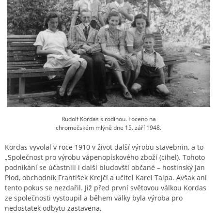
Rudolf Kordas s rodinou. Foceno na
chromečském mlýně dne 15. září 1948.
Kordas vyvolal v roce 1910 v život další výrobu stavebnin, a to
„Společnost pro výrobu vápenopískového zboží (cihel). Tohoto
podnikání se účastnili i další bludovští občané – hostinský Jan
Plod, obchodník František Krejčí a učitel Karel Talpa. Avšak ani
tento pokus se nezdařil. Již před první světovou válkou Kordas
ze společnosti vystoupil a během války byla výroba pro
nedostatek odbytu zastavena.