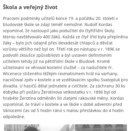
Škola a veřejný život
Pracovní podmínky učitelů konce 19. a počátku 20. století v
bludovské škole se zdají téměř nemožné. Rudolf Kordas
vzpomínal, že nastoupil jako podučitel do čtyřtřídní školy,
kterou navštěvovalo 400 žáků. Každá ze čtyř tříd byla přeplněna
žáky – bylo jich údajně přes devadesát chlapců a děvčat
vzrůstu většího než byl on. Třetí rok po nástupu v r. 1896 se
podvolil zkoušce způsobilosti a byl ustaven definitivním
učitelem tehdy již na pětitřídní škole v Bludově. Kromě
učitelování se věnoval kostelní službě – za nadučitele Fr.
Wicenece stiženého těžkým revmatismem hrál na varhany,
nacvičoval zpěv v kostele a ve vzdělávacím spolku Svatopluk pro
divadla. U hasičů dělal jednatele a cvičitele. Za záchranu 30 ks
dobytka při požáru Žerotínova velkostatku v r. 1896 byl od
hraběte Žerotína odměněn 5ti zlatými rakouské měny. Kordas
vzpomínal, že trávil v kostele a ve škole v době adventní před
Vánocemi čas od 5 hodin ráno s malou přestávkou do 4 hodin
odpoledne.