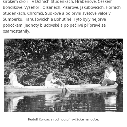
širokém okolí – v Dolních Studénkách, Hrabenově, Českém
Bohdíkově, Vyšehoří, Olšanech, Písařově, Jakubovicích, Horních
Studénkách, Chromči, Sudkově a po první světové válce v
Šumperku, Hanušovicích a Bohutíně. Tyto byly nejprve
pobočkami jednoty bludovské a po pečlivé přípravě se
osamostatnily.
Rudolf Kordas s rodinou při vyjížďce na loďce.