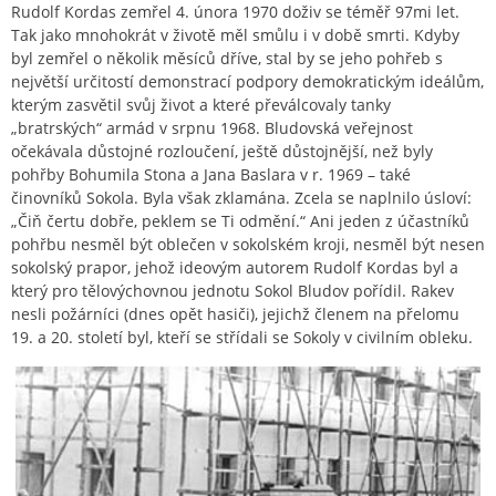
Rudolf Kordas zemřel 4. února 1970 doživ se téměř 97mi let.
Tak jako mnohokrát v životě měl smůlu i v době smrti. Kdyby
byl zemřel o několik měsíců dříve, stal by se jeho pohřeb s
největší určitostí demonstrací podpory demokratickým ideálům,
kterým zasvětil svůj život a které převálcovaly tanky
„bratrských“ armád v srpnu 1968. Bludovská veřejnost
očekávala důstojné rozloučení, ještě důstojnější, než byly
pohřby Bohumila Stona a Jana Baslara v r. 1969 – také
činovníků Sokola. Byla však zklamána. Zcela se naplnilo úsloví:
„Čiň čertu dobře, peklem se Ti odmění.“ Ani jeden z účastníků
pohřbu nesměl být oblečen v sokolském kroji, nesměl být nesen
sokolský prapor, jehož ideovým autorem Rudolf Kordas byl a
který pro tělovýchovnou jednotu Sokol Bludov pořídil. Rakev
nesli požárníci (dnes opět hasiči), jejichž členem na přelomu
19. a 20. století byl, kteří se střídali se Sokoly v civilním obleku.