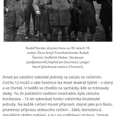
Rudolf Kordas účasten honu ve 30. letech 19.
století. Zleva Krejčí František,Kordas Rudolf,
Štanzel, Sedláček Otakar, Neubauer
(podplukovník),Vepřek Jan (lesmistr), Langer
Karel (přednosta stanice Chromeč).
Ihned po založení sokolské jednoty se začalo se cvičením.
Cvičilo 12 mužů v sále hostince Na Nové dvakrát týdně – v úterý
a ve čtvrtek. V neděli se chodilo na vycházky, kde se trénovaly
skoky. To, že počáteční nadšení neochablo, byla zásluha
Kordasova – 15 let vykonával funkci náčelníka bludovské
jednoty. Na každé cvičení musel připravit, stejně jako pro školu,
písemnou přípravu vedoucího cvičení – žáků, dorostenců,
dospělých obého pohlaví, a to i po vzdělávací stránce. Teprve