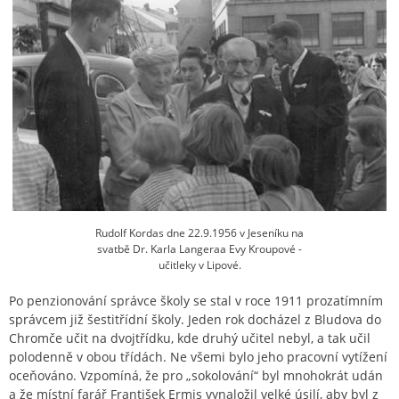
Rudolf Kordas dne 22.9.1956 v Jeseníku na
svatbě Dr. Karla Langeraa Evy Kroupové -
učitleky v Lipové.
Po penzionování správce školy se stal v roce 1911 prozatímním
správcem již šestitřídní školy. Jeden rok docházel z Bludova do
Chromče učit na dvojtřídku, kde druhý učitel nebyl, a tak učil
polodenně v obou třídách. Ne všemi bylo jeho pracovní vytížení
oceňováno. Vzpomíná, že pro „sokolování“ byl mnohokrát udán
a že místní farář František Ermis vynaložil velké úsilí, aby byl z