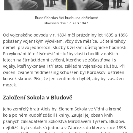
Rudolf Kordas řídí hudbu na dožínkové
slavnosti dne 17. září 1947.
Od vojenského odvodu v r. 1894 měl prázdniny let 1895 a 1896
pokaženy vojenským výcvikem, vždy dva měsíce. Učitelé tehdy
neměli právo jednoroční služby k získání důstojnické hodnosti.
Po vykonání této čtyřměsíční služby vlasti chodili v dalších
letech na čtrnáctidenní cvičení, kterého se zúčastňovali s
vojáky, kteří vykonávali tříletou základní vojenskou službu. Při
cvičení zvaném feldmessing schüssen byl Kordasovi ustřelen
kousek skráně. Píše, že jen centimetr chyběl, aby byl zasažen
mozek.
Založení Sokola v Bludově
Jeho zemřelý bratr Alois byl členem Sokola ve Vídni a kromě
kola po něm Rudolf zdědil i knihy. Zaujal jej obsah knih
psaných zakladatelem Sokolstva Miroslavem Tyršem. Bludovu
nejbližší byla sokolská jednota v Zábřeze, do které v roce 1895