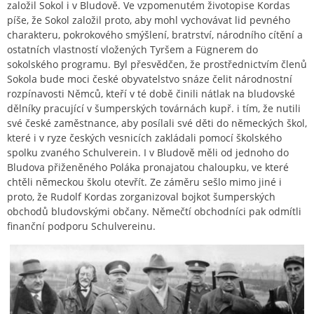
založil Sokol i v Bludově. Ve vzpomenutém životopise Kordas
píše, že Sokol založil proto, aby mohl vychovávat lid pevného
charakteru, pokrokového smýšlení, bratrství, národního cítění a
ostatních vlastností vložených Tyršem a Fügnerem do
sokolského programu. Byl přesvědčen, že prostřednictvím členů
Sokola bude moci české obyvatelstvo snáze čelit národnostní
rozpínavosti Němců, kteří v té době činili nátlak na bludovské
dělníky pracující v šumperských továrnách kupř. i tím, že nutili
své české zaměstnance, aby posílali své děti do německých škol,
které i v ryze českých vesnicích zakládali pomocí školského
spolku zvaného Schulverein. I v Bludově měli od jednoho do
Bludova přiženěného Poláka pronajatou chaloupku, ve které
chtěli německou školu otevřít. Ze záměru sešlo mimo jiné i
proto, že Rudolf Kordas zorganizoval bojkot šumperských
obchodů bludovskými občany. Němečtí obchodníci pak odmítli
finanční podporu Schulvereinu.