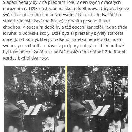
Šlapací pedály byly na předním kole. V den svých dvacátých
narozenin r. 1893 nastoupil na školu do Bludova. Ubytoval se ve
světničce obecního domu (v devadesátých letech dvacátého
století zde byla kavárna Rosso) v prvním poschodí nad
chodbou. V obecním době byla též obecní kancelář, jedna třída
(druhá) bludovské školy. Dole bydlel přestárlý bývalý starosta
obce (Josef Kotrlý), který z velkého majetku nehospodárností
svého syna zchudl a dožíval z podpory dobrých lidí. V budově
byl také obecní žalář a skladiště hasičského nářadí. Zde Rudolf
Kordas bydlel dva roky.