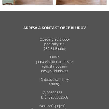
ADRESA A KONTAKT OBCE BLUDOV
Obecní úřad Bludov
Jana Žižky 195
789 61 Bludov
Email:
podatelna@ou.bludov.cz
(oficiální podání)
info@ou.bludov.cz
ID datové schránky:
sa8bfg9
IČ: 00302368
DIČ: CZ00302368
Bankovní spojení: