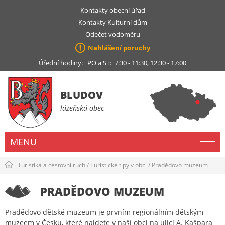
Kontakty obecní úřad
Kontakty Kulturní dům
Odečet vodoměru
Nahlášení poruchy
Úřední hodiny: PO a ST: 7:30 - 11:30, 12:30 - 17:00
BLUDOV
lázeňská obec
MENU
Turistika a cestovní ruch
/
Turistické tipy v obci
/
Pradědovo muzeum
PRADĚDOVO MUZEUM
Pradědovo dětské muzeum je prvním regionálním dětským
muzeem v Česku, které najdete v naší obci na ulici A. Kašpara