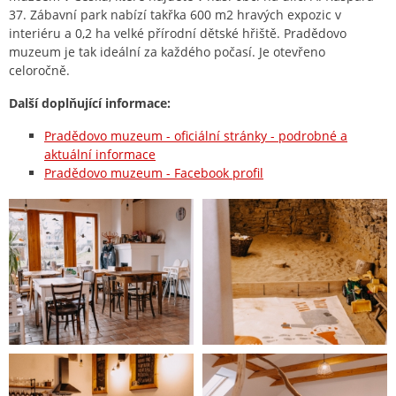
37. Zábavní park nabízí takřka 600 m2 hravých expozic v
interiéru a 0,2 ha velké přírodní dětské hřiště. Pradědovo
muzeum je tak ideální za každého počasí. Je otevřeno
celoročně.
Další doplňující informace:
Pradědovo muzeum - oficiální stránky - podrobné a
aktuální informace
Pradědovo muzeum - Facebook profil