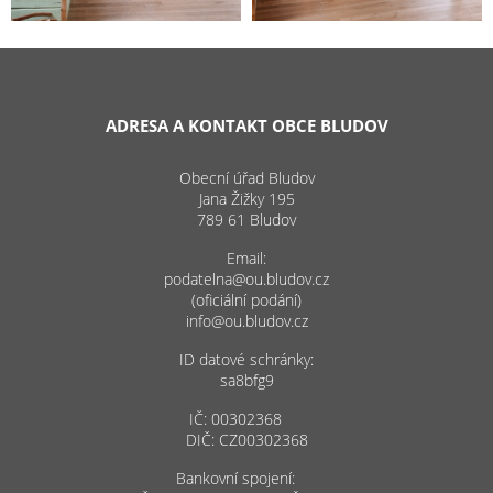
ADRESA A KONTAKT OBCE BLUDOV
Obecní úřad Bludov
Jana Žižky 195
789 61 Bludov
Email:
podatelna@ou.bludov.cz
(oficiální podání)
info@ou.bludov.cz
ID datové schránky:
sa8bfg9
IČ: 00302368
DIČ: CZ00302368
Bankovní spojení: