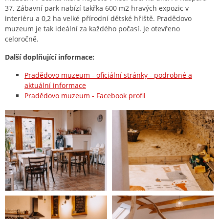
37. Zábavní park nabízí takřka 600 m2 hravých expozic v
interiéru a 0,2 ha velké přírodní dětské hřiště. Pradědovo
muzeum je tak ideální za každého počasí. Je otevřeno
celoročně.
Další doplňující informace:
Pradědovo muzeum - oficiální stránky - podrobné a
aktuální informace
Pradědovo muzeum - Facebook profil