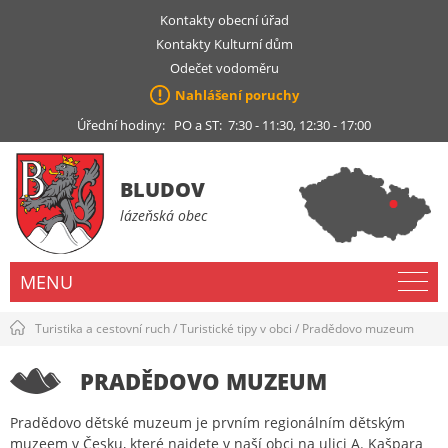
Kontakty obecní úřad
Kontakty Kulturní dům
Odečet vodoměru
Nahlášení poruchy
Úřední hodiny: PO a ST: 7:30 - 11:30, 12:30 - 17:00
BLUDOV
lázeňská obec
MENU
Turistika a cestovní ruch
/
Turistické tipy v obci
/
Pradědovo muzeum
PRADĚDOVO MUZEUM
Pradědovo dětské muzeum je prvním regionálním dětským
muzeem v Česku, které najdete v naší obci na ulici A. Kašpara