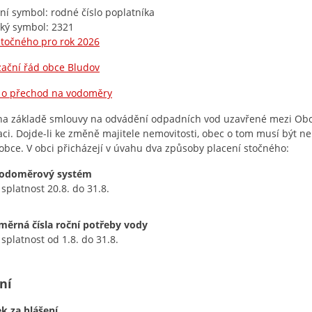
lní symbol: rodné číslo poplatníka
cký symbol: 2321
stočného pro rok 2026
zační řád obce Bludov
 o přechod na vodoměry
na základě smlouvy na odvádění odpadních vod uzavřené mezi Obc
aci. Dojde-li ke změně majitele nemovitosti, obec o tom musí být 
obce. V obci přicházejí v úvahu dva způsoby placení stočného:
odoměrový systém
 splatnost 20.8. do 31.8.
měrná čísla roční potřeby vody
 splatnost od 1.8. do 31.8.
ní
k za hlášení