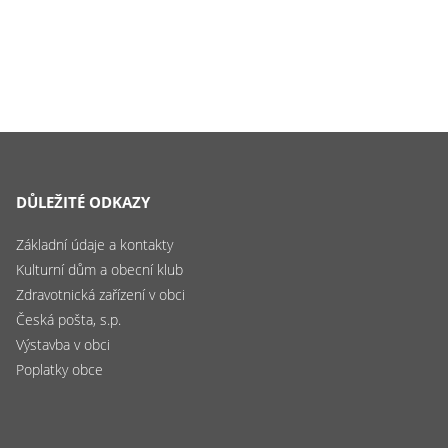
DŮLEŽITÉ ODKAZY
Základní údaje a kontakty
Kulturní dům a obecní klub
Zdravotnická zařízení v obci
Česká pošta, s.p.
Výstavba v obci
Poplatky obce