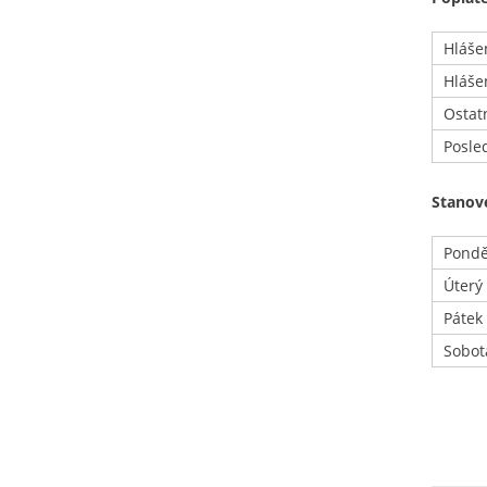
Hláše
Hláše
Ostat
Posle
Stanov
Pondě
Úterý 
Pátek
Sobot