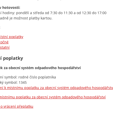
v hotovosti:
í hodiny: pondělí a středa od 7:30 do 11:30 a od 12:30 do 17:00
adně je možnost platby kartou.
:
ístní poplatky
točné
statní
í poplatky
ek za obecní systém odpadového hospodářství
lní symbol: rodné číslo poplatníka
cký symbol: 1345
ní k místnímu poplatku za obecní systém odpadového hospodářstv
místnímu poplatku za obecní systém odpadového hospodářství
 o vrácení přeplatku