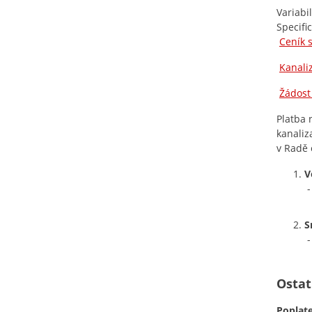
Variabi
Specifi
Ceník 
Kanali
Žádost
Platba 
kanaliz
v Radě 
V
-
S
-
Ostat
Poplate