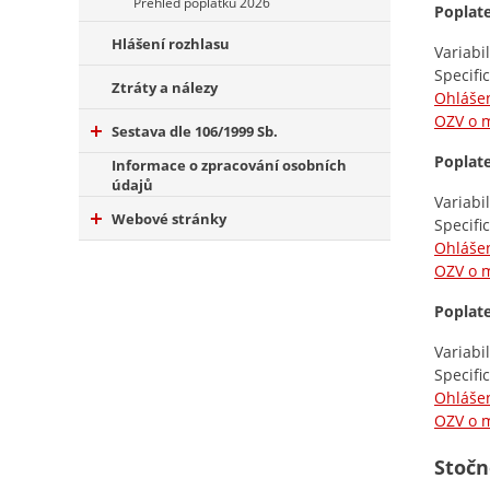
Přehled poplatků 2026
Poplat
Hlášení rozhlasu
Variabi
Specifi
Ztráty a nálezy
Ohlášen
OZV o m
Sestava dle 106/1999 Sb.
Poplate
Informace o zpracování osobních
údajů
Variabi
Webové stránky
Specifi
Ohlášen
OZV o m
Poplat
Variabi
Specifi
Ohlášen
OZV o m
Stočn