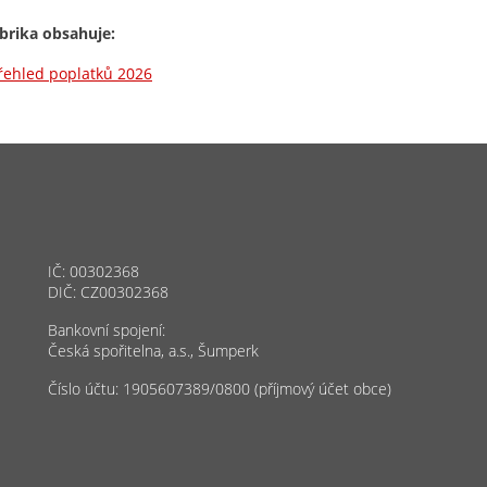
brika obsahuje:
řehled poplatků 2026
IČ: 00302368
DIČ: CZ00302368
Bankovní spojení:
Česká spořitelna, a.s., Šumperk
Číslo účtu: 1905607389/0800 (příjmový účet obce)