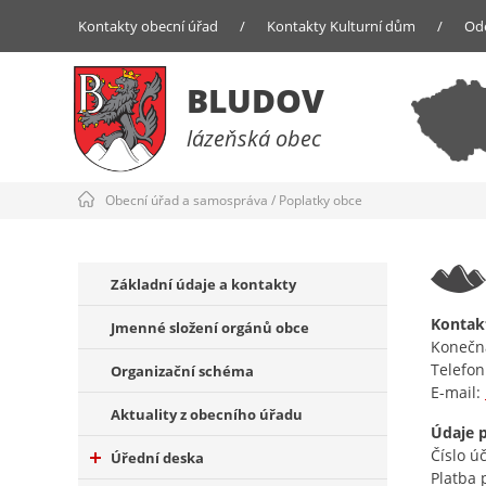
Kontakty obecní úřad
/
Kontakty Kulturní dům
/
Od
BLUDOV
lázeňská obec
Obecní úřad a samospráva
/
Poplatky obce
Základní údaje a kontakty
Kontak
Jmenné složení orgánů obce
Konečn
Telefon
Organizační schéma
E-mail:
Aktuality z obecního úřadu
Údaje p
Číslo ú
Úřední deska
Platba 