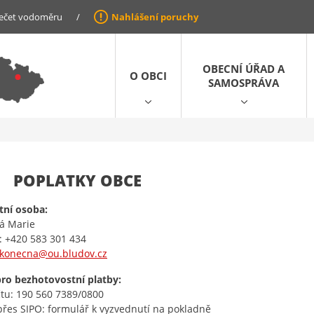
ečet vodoměru
/
Nahlášení poruchy
OBECNÍ ÚŘAD A
O OBCI
SAMOSPRÁVA
POPLATKY OBCE
tní osoba:
á Marie
: +420 583 301 434
konecna@ou.bludov.cz
ro bezhotovostní platby:
čtu: 190 560 7389/0800
přes SIPO: formulář k vyzvednutí na pokladně