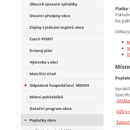
Obecně závazné vyhlášky
Platby 
Pokladn
Ostatní předpisy obce
Na pokl
Zápisy z jednání orgánů obce
Odkazy
Czech POINT
M
S
Krizový plán
O
Výstavba v obci
Místn
Matriční úřad
Poplat
Odpadové hospodářství, MESOH
Variabi
Specifi
Místní pohřebiště
Ohláše
Dotační program obce
OZV k 
Poplatky obce
Žádost