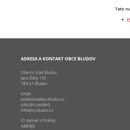
Tato ru
P
ADRESA A KONTAKT OBCE BLUDOV
Obecní úřad Bludov
Jana Žižky 195
789 61 Bludov
Email:
podatelna@ou.bludov.cz
(oficiální podání)
info@ou.bludov.cz
ID datové schránky:
sa8bfg9