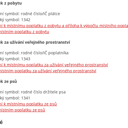
ek z pobytu
lní symbol: rodné číslo/IČ plátce
cký symbol: 1342
í k místnímu poplatku z pobytu a příloha k výpočtu místního popl
ístním poplatku z pobytu
k za užívání veřejného prostranství
lní symbol: rodné číslo/IČ poplatníka
cký symbol: 1343
í k místnímu poplatku za užívání veřejného prostranství
ístním poplatku za užívání veřejného prostranství
ek ze psů
lní symbol: rodné číslo držitele psa
cký symbol: 1341
í k místnímu poplatku ze psů
ístním poplatku ze psů
é