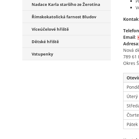
P
Nadace Karla staršího ze Žerotína
V
Římskokatolická farnost Bludov
Kontak
Víceúčelové hřiště
Telefon
Email
:
Dětské hřiště
Adresa
Nová d
Vstupenky
789 61 
Okres 
Oteví
Pondě
Úterý
Střed
Čtvrt
Pátek