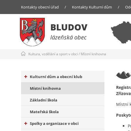
Kontakty obecní úřad
/
Kontakty Kulturní dům
/
Od
BLUDOV
lázeňská obec
Kultura, vzdělání a sport v obci
/
Místní knihovna
Kulturní dům a obecní klub
Registr
Místní knihovna
Zřizova
Základní škola
Místní 
Mateřská škola
Poskyt
Spolky a organizace v obci
P