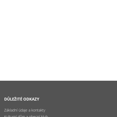
DŮLEŽITÉ ODKAZY
Základní údaje a kontakty
Kulturní dům a obecní klub