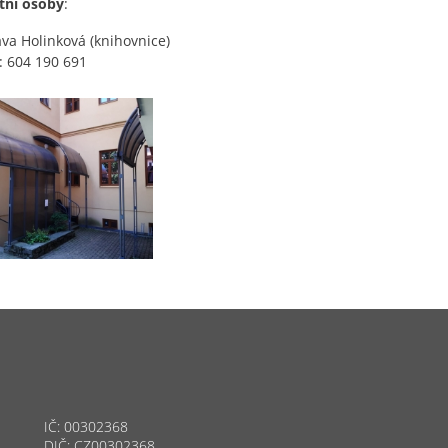
tní osoby
:
ava Holinková (knihovnice)
: 604 190 691
IČ: 00302368
DIČ: CZ00302368