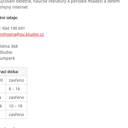
ůjčování beletrie, naučné literatury a periodik mládeži a dětem
eřejný internet
tní údaje
:
: 604 190 691
knihovna@ou.bludov.cz
:
ědina 368
Bludov
Šumperk
rací doba:
lí
zavřeno
8 – 16
a
zavřeno
ek
10 – 18
zavřeno