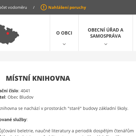
ečet vodoměru
/
Nahlášení poruchy
OBECNÍ ÚŘAD A
O OBCI
SAMOSPRÁVA
MÍSTNÍ KNIHOVNA
ační číslo
: 4041
tel
: Obec Bludov
knihovna se nachází v prostorách "staré" budovy základní školy.
ované služby
:
ůjčování beletrie, naučné literatury a periodik dospělým čtenářům