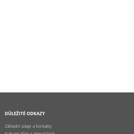
DŮLEŽITÉ ODKAZY
Základní údaje a kontakty
Kulturní dům a obecní klub