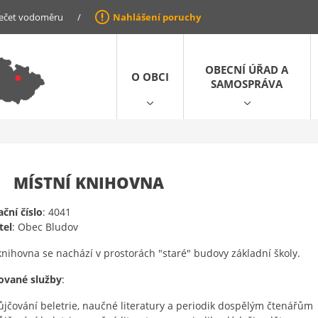
ečet vodoměru
/
Nahlášení poruchy
OBECNÍ ÚŘAD A
O OBCI
SAMOSPRÁVA
MÍSTNÍ KNIHOVNA
ační číslo
: 4041
tel
: Obec Bludov
knihovna se nachází v prostorách "staré" budovy základní školy.
ované služby
:
ůjčování beletrie, naučné literatury a periodik dospělým čtenářům