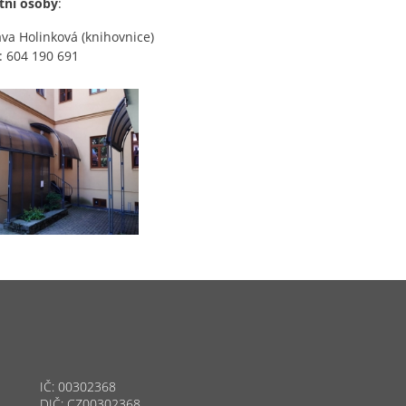
tní osoby
:
ava Holinková (knihovnice)
: 604 190 691
IČ: 00302368
DIČ: CZ00302368