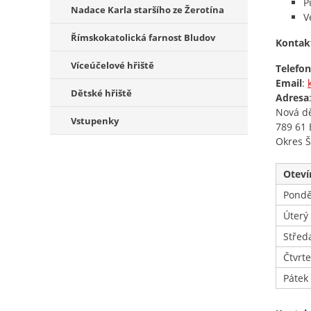
P
Nadace Karla staršího ze Žerotína
V
Římskokatolická farnost Bludov
Kontak
Víceúčelové hřiště
Telefon
Email
:
Dětské hřiště
Adresa
Nová d
Vstupenky
789 61 
Okres 
Oteví
Pondě
Úterý
Střed
Čtvrt
Pátek