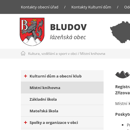
Kontakty obecní úřad
/
Kontakty Kulturní dům
/
Od
BLUDOV
lázeňská obec
Kultura, vzdělání a sport v obci
/
Místní knihovna
Kulturní dům a obecní klub
Registr
Místní knihovna
Zřizova
Základní škola
Místní 
Mateřská škola
Poskyt
Spolky a organizace v obci
P