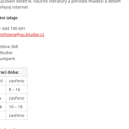
ůjčování beletrie, naučné literatury a periodik mládeži a dětem
eřejný internet
tní údaje
:
: 604 190 691
knihovna@ou.bludov.cz
:
ědina 368
Bludov
Šumperk
rací doba:
lí
zavřeno
8 – 16
a
zavřeno
ek
10 – 18
zavřeno