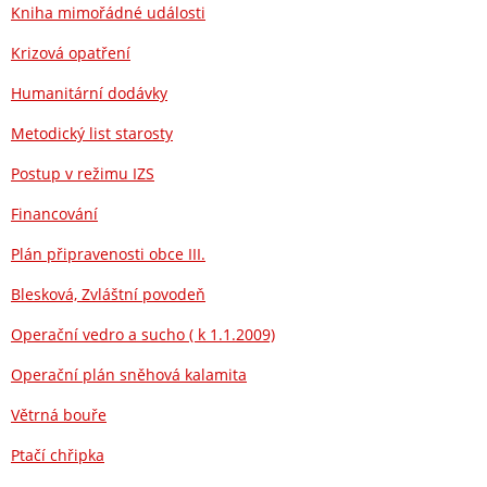
Kniha mimořádné události
Krizová opatření
Humanitární dodávky
Metodický list starosty
Postup v režimu IZS
Financování
Plán připravenosti obce III.
Blesková, Zvláštní povodeň
Operační vedro a sucho ( k 1.1.2009)
Operační plán sněhová kalamita
Větrná bouře
Ptačí chřipka