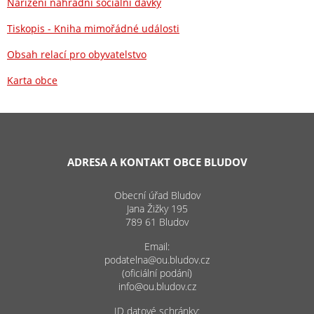
Nařízení náhradní sociální dávky
Tiskopis - Kniha mimořádné události
Obsah relací pro obyvatelstvo
Karta obce
ADRESA A KONTAKT OBCE BLUDOV
Obecní úřad Bludov
Jana Žižky 195
789 61 Bludov
Email:
podatelna@ou.bludov.cz
(oficiální podání)
info@ou.bludov.cz
ID datové schránky: