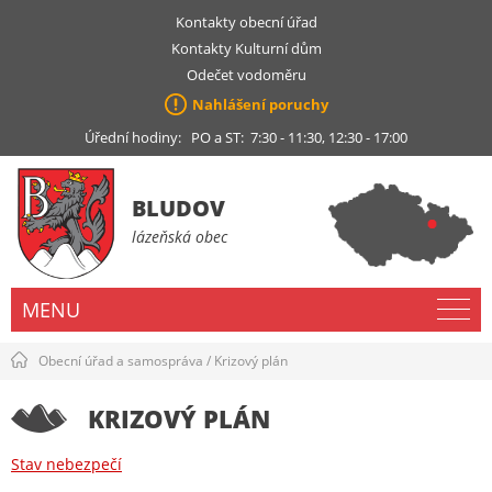
Kontakty obecní úřad
Kontakty Kulturní dům
Odečet vodoměru
Nahlášení poruchy
Úřední hodiny: PO a ST: 7:30 - 11:30, 12:30 - 17:00
BLUDOV
lázeňská obec
MENU
Obecní úřad a samospráva
/
Krizový plán
KRIZOVÝ PLÁN
Stav nebezpečí