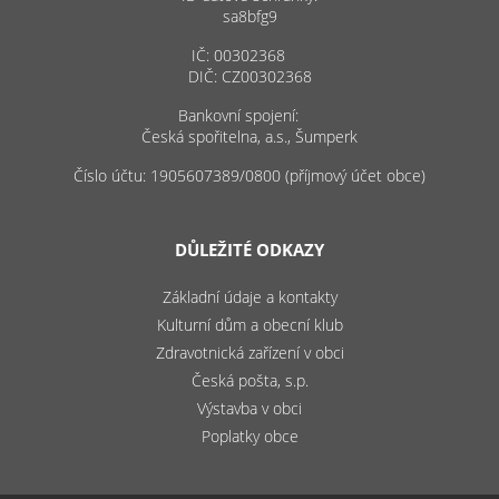
sa8bfg9
IČ: 00302368
DIČ: CZ00302368
Bankovní spojení:
Česká spořitelna, a.s., Šumperk
Číslo účtu: 1905607389/0800 (příjmový účet obce)
DŮLEŽITÉ ODKAZY
Základní údaje a kontakty
Kulturní dům a obecní klub
Zdravotnická zařízení v obci
Česká pošta, s.p.
Výstavba v obci
Poplatky obce