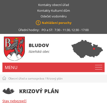
Kontakty obecní úřad
Kontakty Kulturní dům
Odečet vodoměru
Nahlášení poruchy
Úřední hodiny: PO a ST: 7:30 - 11:30, 12:30 - 17:00
BLUDOV
lázeňská obec
MENU
Obecní úřad a samospráva
/
Krizový plán
KRIZOVÝ PLÁN
Stav nebezpečí