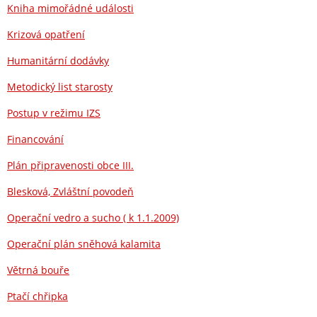
Kniha mimořádné události
Krizová opatření
Humanitární dodávky
Metodický list starosty
Postup v režimu IZS
Financování
Plán připravenosti obce III.
Blesková, Zvláštní povodeň
Operační vedro a sucho ( k 1.1.2009)
Operační plán sněhová kalamita
Větrná bouře
Ptačí chřipka