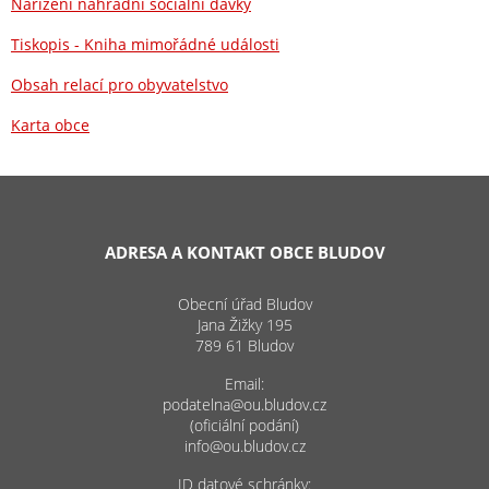
Nařízení náhradní sociální dávky
Tiskopis - Kniha mimořádné události
Obsah relací pro obyvatelstvo
Karta obce
ADRESA A KONTAKT OBCE BLUDOV
Obecní úřad Bludov
Jana Žižky 195
789 61 Bludov
Email:
podatelna@ou.bludov.cz
(oficiální podání)
info@ou.bludov.cz
ID datové schránky: