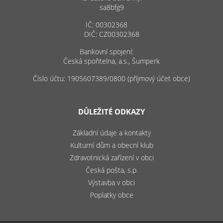
sa8bfg9
IČ: 00302368
DIČ: CZ00302368
Bankovní spojení:
Česká spořitelna, a.s., Šumperk
Číslo účtu: 1905607389/0800 (příjmový účet obce)
DŮLEŽITÉ ODKAZY
Základní údaje a kontakty
Kulturní dům a obecní klub
Zdravotnická zařízení v obci
Česká pošta, s.p.
Výstavba v obci
Poplatky obce