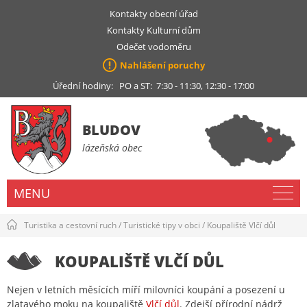
Kontakty obecní úřad
Kontakty Kulturní dům
Odečet vodoměru
Nahlášení poruchy
Úřední hodiny: PO a ST: 7:30 - 11:30, 12:30 - 17:00
BLUDOV
lázeňská obec
MENU
Turistika a cestovní ruch
/
Turistické tipy v obci
/
Koupaliště Vlčí důl
KOUPALIŠTĚ VLČÍ DŮL
Nejen v letních měsících míří milovníci koupání a posezení u
zlatavého moku na koupaliště
Vlčí důl
. Zdejší přírodní nádrž