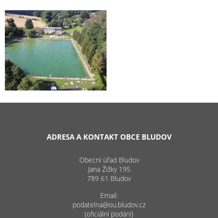
ADRESA A KONTAKT OBCE BLUDOV
Obecní úřad Bludov
Jana Žižky 195
789 61 Bludov
Email:
podatelna@ou.bludov.cz
(oficiální podání)