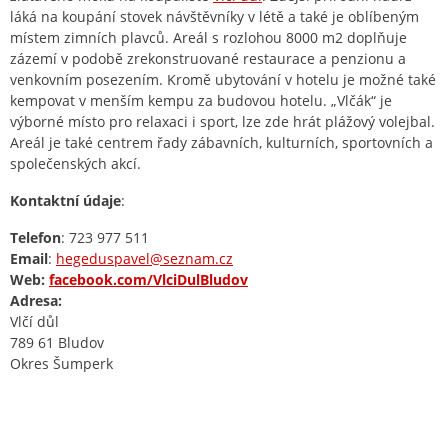
láká na koupání stovek návštěvníky v létě a také je oblíbeným
místem zimních plavců. Areál s rozlohou 8000 m2 doplňuje
zázemí v podobě zrekonstruované restaurace a penzionu a
venkovním posezením. Kromě ubytování v hotelu je možné také
kempovat v menším kempu za budovou hotelu. „Vlčák“ je
výborné místo pro relaxaci i sport, lze zde hrát plážový volejbal.
Areál je také centrem řady zábavních, kulturních, sportovních a
společenských akcí.
Kontaktní údaje
:
Telefon
: 723 977 511
Email
:
hegeduspavel@seznam.cz
Web:
facebook.com/VlciDulBludov
Adresa:
Vlčí důl
789 61 Bludov
Okres Šumperk