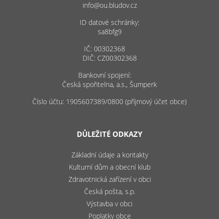
info@ou.bludov.cz
ID datové schránky:
sa8bfg9
IČ: 00302368
DIČ: CZ00302368
Bankovní spojení:
Česká spořitelna, a.s., Šumperk
Číslo účtu: 1905607389/0800 (příjmový účet obce)
DŮLEŽITÉ ODKAZY
Základní údaje a kontakty
Kulturní dům a obecní klub
Zdravotnická zařízení v obci
Česká pošta, s.p.
Výstavba v obci
Poplatky obce