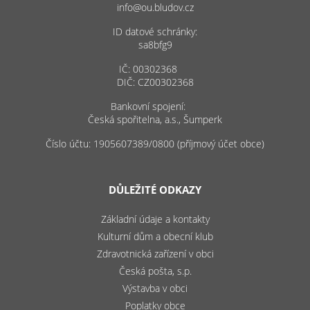
info@ou.bludov.cz
ID datové schránky:
sa8bfg9
IČ: 00302368
DIČ: CZ00302368
Bankovní spojení:
Česká spořitelna, a.s., Šumperk
Číslo účtu: 1905607389/0800 (příjmový účet obce)
DŮLEŽITÉ ODKAZY
Základní údaje a kontakty
Kulturní dům a obecní klub
Zdravotnická zařízení v obci
Česká pošta, s.p.
Výstavba v obci
Poplatky obce