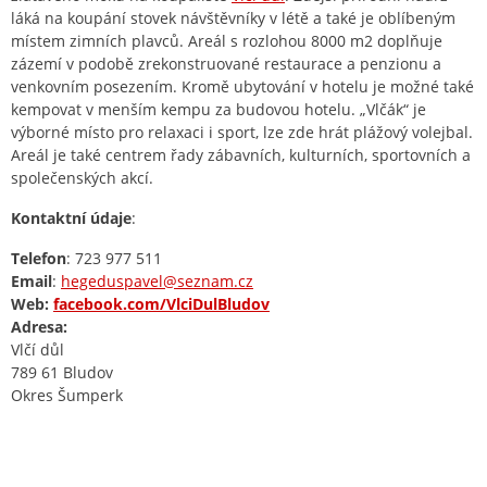
láká na koupání stovek návštěvníky v létě a také je oblíbeným
místem zimních plavců. Areál s rozlohou 8000 m2 doplňuje
zázemí v podobě zrekonstruované restaurace a penzionu a
venkovním posezením. Kromě ubytování v hotelu je možné také
kempovat v menším kempu za budovou hotelu. „Vlčák“ je
výborné místo pro relaxaci i sport, lze zde hrát plážový volejbal.
Areál je také centrem řady zábavních, kulturních, sportovních a
společenských akcí.
Kontaktní údaje
:
Telefon
: 723 977 511
Email
:
hegeduspavel@seznam.cz
Web:
facebook.com/VlciDulBludov
Adresa:
Vlčí důl
789 61 Bludov
Okres Šumperk