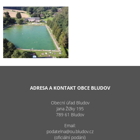
ADRESA A KONTAKT OBCE BLUDOV
Obecní úřad Bludov
Jana Žižky 195
789 61 Bludov
Email:
podatelna@ou.bludov.cz
(oficiální podání)