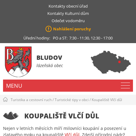
Kontakty obecní úřad
Kontakty Kulturní dům
Odečet vodoměru
Nahlášení poruchy
Úřední hodiny: PO a ST: 7:30 - 11:30, 12:30 - 17:00
BLUDOV
lázeňská obec
MENU
Turistika a cestovní ruch
/
Turistické tipy v obci
/
Koupaliště Vlčí důl
KOUPALIŠTĚ VLČÍ DŮL
Nejen v letních měsících míří milovníci koupání a posezení u
zlatavého moku na koupaliště
Vlčí důl
. Zdejší přírodní nádrž