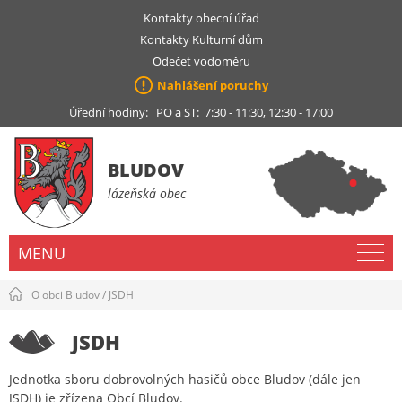
Kontakty obecní úřad
Kontakty Kulturní dům
Odečet vodoměru
Nahlášení poruchy
Úřední hodiny: PO a ST: 7:30 - 11:30, 12:30 - 17:00
BLUDOV
lázeňská obec
MENU
O obci Bludov
/
JSDH
JSDH
Jednotka sboru dobrovolných hasičů obce Bludov (dále jen
JSDH) je zřízena Obcí Bludov.