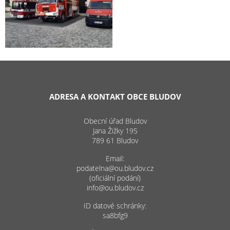
ADRESA A KONTAKT OBCE BLUDOV
Obecní úřad Bludov
Jana Žižky 195
789 61 Bludov
Email:
podatelna@ou.bludov.cz
(oficiální podání)
info@ou.bludov.cz
ID datové schránky:
sa8bfg9